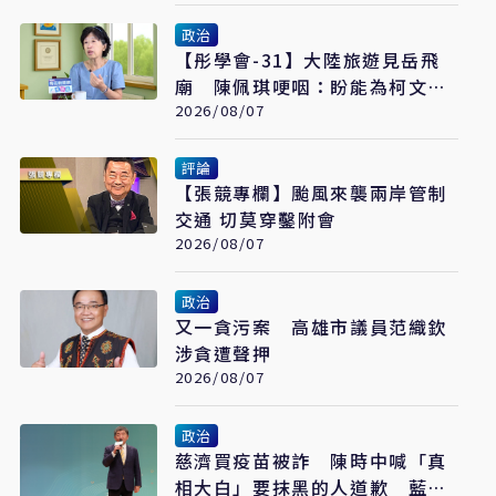
政治
【彤學會-31】大陸旅遊見岳飛
廟 陳佩琪哽咽：盼能為柯文哲
京華城案平反
2026/08/07
評論
【張競專欄】颱風來襲兩岸管制
交通 切莫穿鑿附會
2026/08/07
政治
又一貪污案 高雄市議員范織欽
涉貪遭聲押
2026/08/07
政治
慈濟買疫苗被詐 陳時中喊「真
相大白」要抹黑的人道歉 藍白