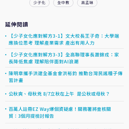
少子化
全中教
高孟琳
延伸閱讀
【少子女化應對解方3-1】文大校長王子奇：大學端
應換位思考 理解產業需求 產出有用人力
【少子女化應對解方3-3】全高聯理事長蕭錦戎：家
長降低焦慮 理解陪伴面對AI浪潮
陳明章攜手洪建全基金會洪裕鈞 推動台灣民謠種子傳
習計畫
公秋爽、母秋兇 8/7立秋在上午 是公秋或母秋？
百萬人註冊EZ Way爆個資疑慮！關務署將查核關
貿：3個月提檢討報告