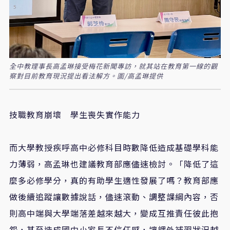
全中教理事長高孟琳接受梅花新聞專訪，就其站在教育第一線的觀
察對目前教育現況提出看法解方。圖/高孟琳提供
技職教育崩壞 學生喪失實作能力
而大學教授疾呼高中必修科目時數降低造成基礎學科能
力薄弱，高孟琳也建議教育部應儘速檢討。「降低了這
麼多必修學分，真的有助學生適性發展了嗎？教育部應
做後續追蹤讓數據說話，儘速滾動、調整課綱內容，否
則高中端與大學端落差越來越大，變成互推責任彼此抱
怨，甚至造成國中小家長不信任感，讓課外補習狀況越