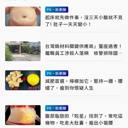
PR・新素簡
起床就先做件事，沒三天小腹就不見
了! 肚子一天天變小！
台灣鎢材料關鍵供應商」董座遇害！
離職員工涉殺人落網 檢警排除國安
介入
PR・新素簡
減肥首選，檸檬加它，堅持一週，腰
細了，瘦到你懷疑人生
PR・新素簡
腹部脂肪的「剋星」找到了，常吃這
幾物，吃走大肚囊，瘦出小蠻腰