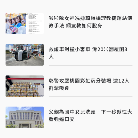
啦啦隊女神冼迪琦爆攝理教捷運站傳
教手法 網友教如何脫身
救護車對撞小客車 滑20米翻覆困3
人
彰警攻堅桃園彩虹菸分裝場 逮12人
群聚吸食
父親為國中女兒洗頭 下一秒獸性大
發強逼口交