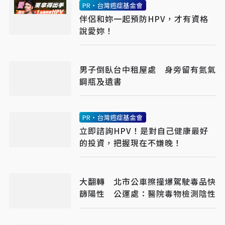
PR・台灣癌症基金會
伴侶和妳一起預防HPV，才有資格
說愛妳！
男子倒臥台中租屋處 身旁留有氮氣
鋼瓶及遺書
PR・台灣癌症基金會
立即諮詢HPV！是對自己健康最好
的投資，把握現在不嫌晚！
大翻轉 北市公車擦撞爆駕駛毒品快
篩陽性 公運處：醫院毒物檢測陰性