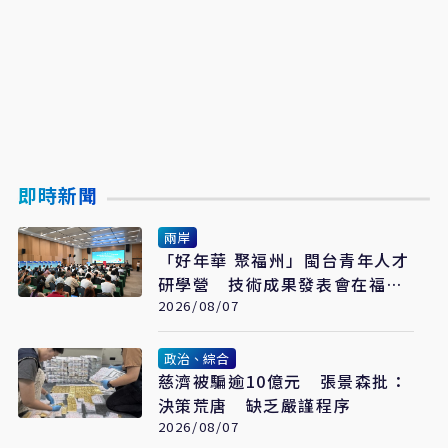
即時新聞
兩岸
「好年華 聚福州」閩台青年人才
研學營 技術成果發表會在福州
舉辦
2026/08/07
政治、綜合
慈濟被騙逾10億元 張景森批：
決策荒唐 缺乏嚴謹程序
2026/08/07