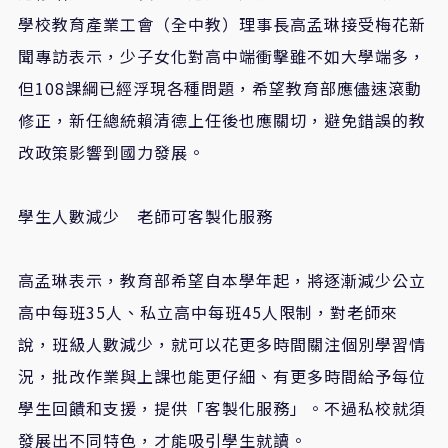
學校教育產業工會（全中教）理事長高孟琳接受梅花新
聞專訪表示，少子女化對高中端衝擊雖不如大學端多，
但108課綱已經浮現各種問題，希望教育部應儘速滾動
修正，新任總統賴清德上任後也應關切，避免錯誤的教
改政策影響到國力發展。
學生人數減少 老師可客製化服務
高孟琳表示，教育部希望自本學年起，將逐漸減少公立
高中每班35人、私立高中每班45人限制，對老師來
說，班級人數減少，就可以花更多時間關注個別學習情
況，批改作業與上課也能更仔細、有更多時間給予每位
學生回饋和支援，提供「客製化服務」。不過私校就須
發展出不同特色，才能吸引學生就讀。