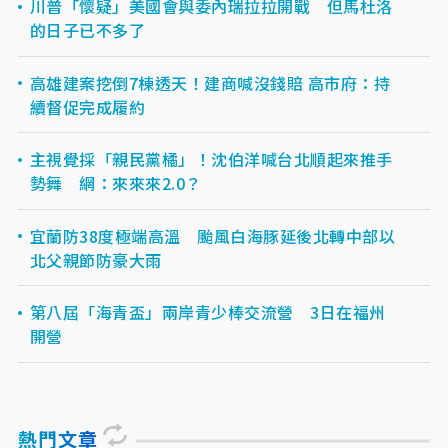
川普「懷疑」美國會與委內瑞拉拉開戰 但馬杜洛
的日子已不多了
高雄建案挖倒7棟透天！建商喊沒錢賠 高市府：持
續督促完成履約
主視覺採「親民黨橘」！沈伯洋喊台北順起來推手
勢舞 網：來來來2.0？
宜蘭防38度極端高溫 颱風白海豚延後北轉中部以
北父親節防豪大雨
第八屆「海青盃」兩岸青少棒交流營 3日在福州
開營
熱門文章