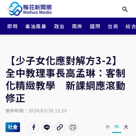
即時
毒油風暴
政治
兩岸
國際
台商
綜
【少子女化應對解方3-2】
全中教理事長高孟琳：客制
化精緻教學 新課綱應滾動
修正
發佈時間：2024/03/20 11:10
大
中
小
社會