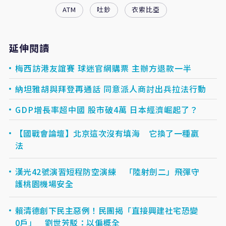
ATM
吐鈔
衣索比亞
延伸閱讀
梅西訪港友誼賽 球迷官網購票 主辦方退款一半
納坦雅胡與拜登再通話 同意派人商討出兵拉法行動
GDP增長率超中國 股市破4萬 日本經濟崛起了？
【國戰會論壇】北京這次沒有填海 它換了一種贏
法
漢光42號演習短程防空演練 「陸射劍二」飛彈守
護桃園機場安全
賴清德創下民主惡例！民團揭「直接興建社宅恐變
0戶」 劉世芳駁：以偏概全