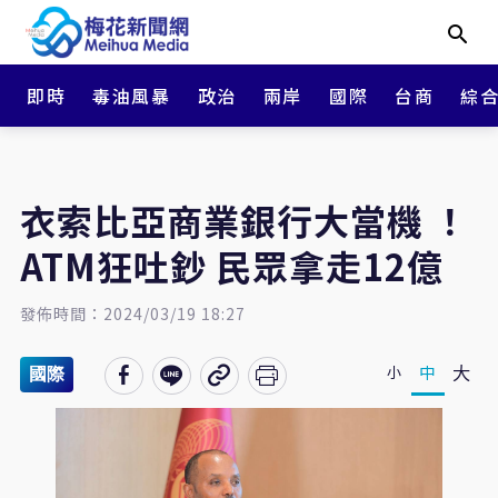
即時
毒油風暴
政治
兩岸
國際
台商
綜
衣索比亞商業銀行大當機 ！
ATM狂吐鈔 民眾拿走12億
發佈時間：2024/03/19 18:27
大
中
小
國際