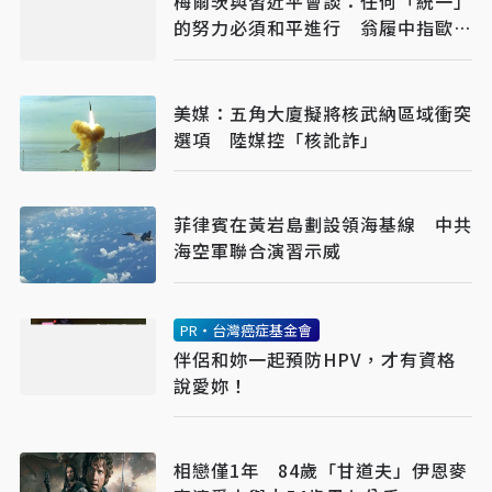
梅爾茨與習近平會談：任何「統一」
的努力必須和平進行 翁履中指歐洲
在美中夾縫重塑戰略
美媒：五角大廈擬將核武納區域衝突
選項 陸媒控「核訛詐」
菲律賓在黃岩島劃設領海基線 中共
海空軍聯合演習示威
PR・台灣癌症基金會
伴侶和妳一起預防HPV，才有資格
說愛妳！
相戀僅1年 84歲「甘道夫」伊恩麥