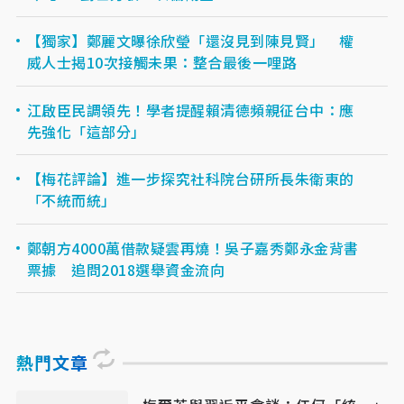
【獨家】鄭麗文曝徐欣瑩「還沒見到陳見賢」 權
威人士揭10次接觸未果：整合最後一哩路
江啟臣民調領先！學者提醒賴清德頻親征台中：應
先強化「這部分」
【梅花評論】進一步探究社科院台研所長朱衛東的
「不統而統」
鄭朝方4000萬借款疑雲再燒！吳子嘉秀鄭永金背書
票據 追問2018選舉資金流向
熱門文章