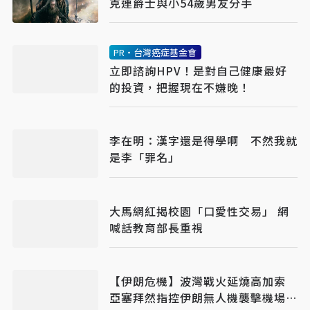
克連爵士與小54歲男友分手
PR・台灣癌症基金會
立即諮詢HPV！是對自己健康最好
的投資，把握現在不嫌晚！
李在明：漢字還是得學啊 不然我就
是李「罪名」
大馬網紅揭校園「口愛性交易」 網
喊話教育部長重視
【伊朗危機】波灣戰火延燒高加索
亞塞拜然指控伊朗無人機襲擊機場釀