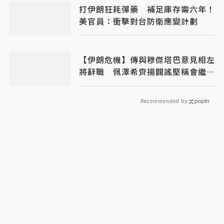
打伊朗狂耗彈藥 補足庫存需六年！
美官員：衝擊對台防衛應變計劃
【伊朗危機】傳與穆傑塔巴意見相左
將辭職 佩澤希齊揚闢謠堅稱會繼續
總統職務
Recommended by