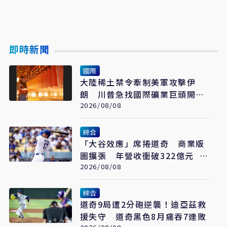
即時新聞
國際
大陸稀土禁令牽制美軍攻擊伊
朗 川普急找國際礦業巨頭開會
反制
2026/08/08
綜合
「大谷效應」席捲道奇 商業版
圖擴張 年營收衝破322億元 只
是起點
2026/08/08
綜合
道奇9局遭2分砲逆襲！迪亞茲救
援失守 道奇黑色8月痛吞7連敗