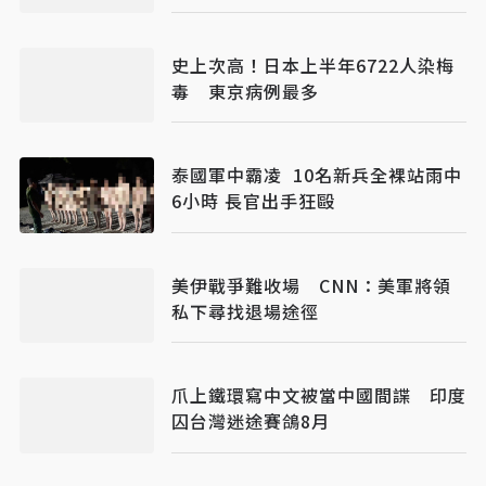
2傷
史上次高！日本上半年6722人染梅
毒 東京病例最多
泰國軍中霸凌 10名新兵全裸站雨中
6小時 長官出手狂毆
美伊戰爭難收場 CNN：美軍將領
私下尋找退場途徑
爪上鐵環寫中文被當中國間諜 印度
囚台灣迷途賽鴿8月