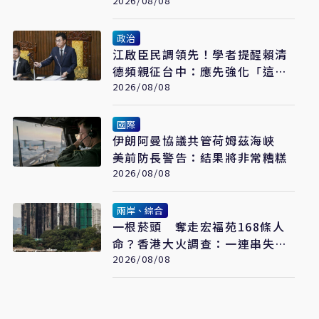
2026/08/08
政治
江啟臣民調領先！學者提醒賴清
德頻親征台中：應先強化「這部
分」
2026/08/08
國際
伊朗阿曼協議共管荷姆茲海峽
美前防長警告：結果將非常糟糕
2026/08/08
兩岸、綜合
一根菸頭 奪走宏福苑168條人
命？香港大火調查：一連串失守
的防線
2026/08/08