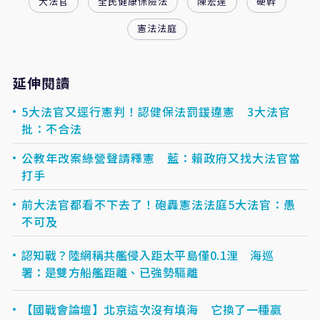
大法官
全民健康保險法
陳宏達
硬幹
憲法法庭
延伸閱讀
5大法官又逕行憲判！認健保法罰鍰違憲 3大法官
批：不合法
公教年改案綠營聲請釋憲 藍：賴政府又找大法官當
打手
前大法官都看不下去了！砲轟憲法法庭5大法官：愚
不可及
認知戰？陸網稱共艦侵入距太平島僅0.1浬 海巡
署：是雙方船艦距離、已強勢驅離
【國戰會論壇】北京這次沒有填海 它換了一種贏