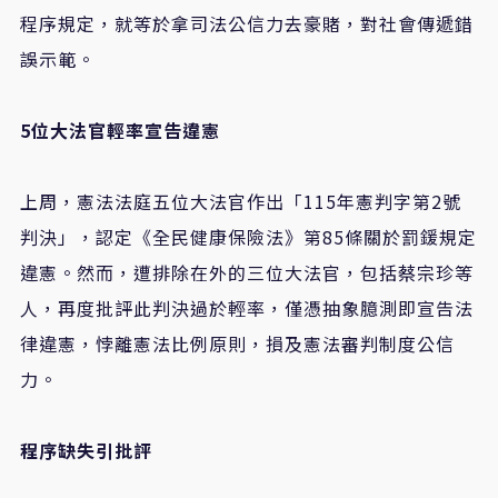
程序規定，就等於拿司法公信力去豪賭，對社會傳遞錯
誤示範。
5
位大法官輕率宣告違憲
上周，憲法法庭五位大法官作出「
115
年憲判字第
2
號
判決」，認定《全民健康保險法》第
85
條關於罰鍰規定
違憲。然而，遭排除在外的三位大法官，包括蔡宗珍等
人，再度批評此判決過於輕率，僅憑抽象臆測即宣告法
律違憲，悖離憲法比例原則，損及憲法審判制度公信
力。
程序缺失引批評