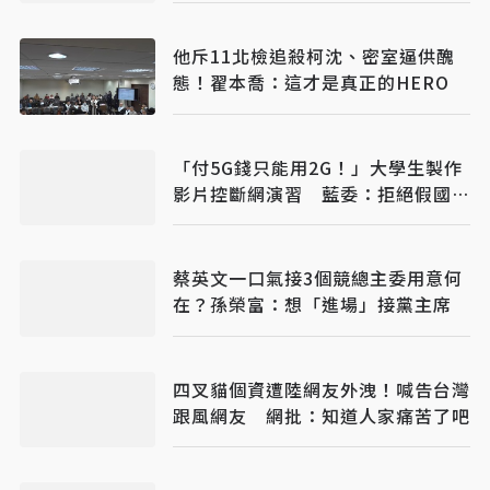
他斥11北檢追殺柯沈、密室逼供醜
態！翟本喬：這才是真正的HERO
「付5G錢只能用2G！」大學生製作
影片控斷網演習 藍委：拒絕假國安
假警報
蔡英文一口氣接3個競總主委用意何
在？孫榮富：想「進場」接黨主席
四叉貓個資遭陸網友外洩！喊告台灣
跟風網友 網批：知道人家痛苦了吧