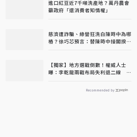
進口紅豆近7千噸洗產地？萬丹農會
籲政府「還消費者知情權」
慈濟遭詐騙、綠營狂洗白陳時中為哪
樁？徐巧芯預言：替陳時中接閣揆鋪
路
【獨家】地方選戰倒數！權威人士
曝：李乾龍兩戰布局失利退二線 鄭
麗文扛責整合艱困選區
Recommended by