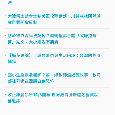
法
大陸稀土禁令牽制美軍攻擊伊朗 川普急找國際礦
業巨頭開會反制
慈濟被詐青鳥洗記憶？網朝聖郭台銘「政府擋疫
苗」貼文：大小姐說不要買
【梅花專論】半導體繁榮與生活困境：台灣的經濟
悖論
國小生能霸凌老師？第一線教師淚揭鬼故事 教育
部社群還在回顧白色恐怖
汐止康麗診所11/8開幕 世界級胃腸肝膽名醫黃以
信駐診