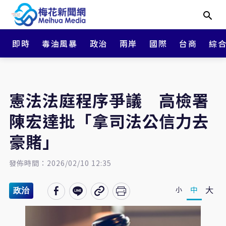
即時
毒油風暴
政治
兩岸
國際
台商
綜
憲法法庭程序爭議 高檢署
陳宏達批「拿司法公信力去
豪賭」
發佈時間：2026/02/10 12:35
大
中
小
政治