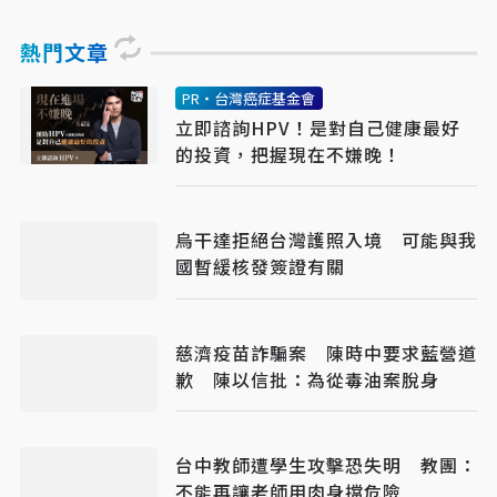
熱門文章
PR・台灣癌症基金會
立即諮詢HPV！是對自己健康最好
的投資，把握現在不嫌晚！
烏干達拒絕台灣護照入境 可能與我
國暫緩核發簽證有關
慈濟疫苗詐騙案 陳時中要求藍營道
歉 陳以信批：為從毒油案脫身
台中教師遭學生攻擊恐失明 教團：
不能再讓老師用肉身擋危險