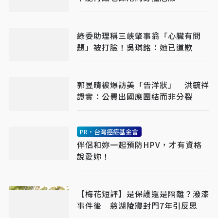
綠委助理稱三峽肇事翁「心臟有問
題」被打臉！吳琪銘：她已道歉
郭昱晴被爆訪美「告洋狀」 洪毓祥
證實：公費出國應團結而非分裂
PR・台灣癌症基金會
伴侶和妳一起預防HPV，才有資格
說愛妳！
【梅花短評】是保護還是隔離？潑漆
事件後 慈湖陵寢封門7年引反思