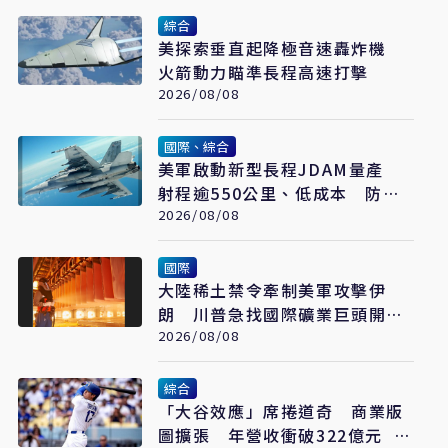
綜合
美探索垂直起降極音速轟炸機
火箭動力瞄準長程高速打擊
2026/08/08
國際、綜合
美軍啟動新型長程JDAM量產
射程逾550公里、低成本 防區
外打擊新利器
2026/08/08
國際
大陸稀土禁令牽制美軍攻擊伊
朗 川普急找國際礦業巨頭開會
反制
2026/08/08
綜合
「大谷效應」席捲道奇 商業版
圖擴張 年營收衝破322億元 只