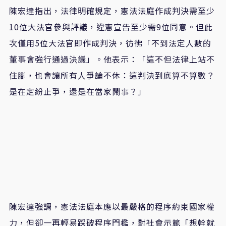
陳宏達指出，法律明確規定，憲法法庭作成判決需至少
10
位大法官參與評議，違憲宣告至少需
9
位同意。但此
次僅用
5
位大法官即作成判決，彷彿「不到法定人數的
董事會強行通過決議」。他表示：「這不但法律上站不
住腳，也會讓所有人爭論不休：這判決到底算不算數？
是在定紛止爭，還是在當家鬧事？」
陳宏達強調，憲法法庭本應以最嚴格的程序約束國家權
力，但卻一再輕易踩破程序門檻，對社會示範「想幹就