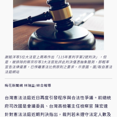
謝銘洋等5位大法官上周再作出「115年憲判字第2號判決」，但
是，被排除的蔡宗珍等3大法官批評此判決僅憑抽象臆測，即輕率
宣告法律違憲，已悖離憲法比例原則之要求。示意圖。圖/取自憲法
法庭網站
梅花新聞網 林瑞益/綜合報導
台灣憲法法庭近日再度引發程序與合法性爭議。前總統
府司改國是會議委員、台灣高檢署主任檢察官
陳宏達
針對憲法法庭近期判決指出，裁判若未遵守法定人數及