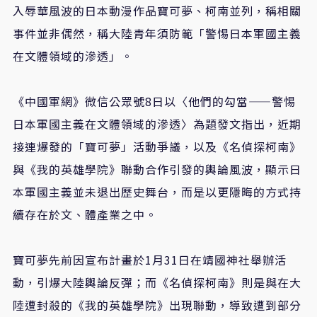
入辱華風波的日本動漫作品寶可夢、柯南並列，稱相關
事件並非偶然，稱大陸青年須防範「警惕日本軍國主義
在文體領域的滲透」。
《中國軍網》微信公眾號8日以〈他們的勾當——警惕
日本軍國主義在文體領域的滲透〉為題發文指出，近期
接連爆發的「寶可夢」活動爭議，以及《名偵探柯南》
與《我的英雄學院》聯動合作引發的輿論風波，顯示日
本軍國主義並未退出歷史舞台，而是以更隱晦的方式持
續存在於文、體產業之中。
寶可夢先前因宣布計畫於1月31日在靖國神社舉辦活
動，引爆大陸輿論反彈；而《名偵探柯南》則是與在大
陸遭封殺的《我的英雄學院》出現聯動，導致遭到部分