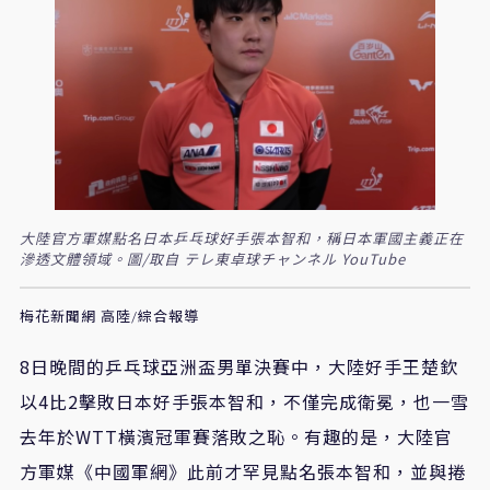
大陸官方軍媒點名日本乒乓球好手張本智和，稱日本軍國主義正在
滲透文體領域。圖/取自 テレ東卓球チャンネル YouTube
梅花新聞網 高陸/綜合報導
8日晚間的乒乓球亞洲盃男單決賽中，大陸好手王楚欽
以4比2擊敗日本好手張本智和，不僅完成衛冕，也一雪
去年於WTT橫濱冠軍賽落敗之恥。有趣的是，大陸官
方軍媒《中國軍網》此前才罕見點名張本智和，並與捲