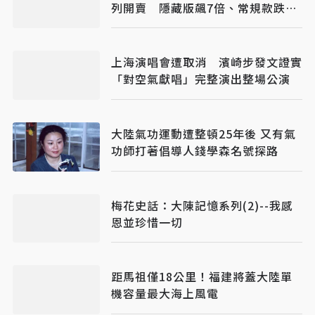
列開賣 隱藏版飆7倍、常規款跌破
原價
上海演唱會遭取消 濱崎步發文證實
「對空氣獻唱」完整演出整場公演
大陸氣功運動遭整頓25年後 又有氣
功師打著倡導人錢學森名號探路
梅花史話：大陳記憶系列(2)--我感
恩並珍惜一切
距馬祖僅18公里！福建將蓋大陸單
機容量最大海上風電