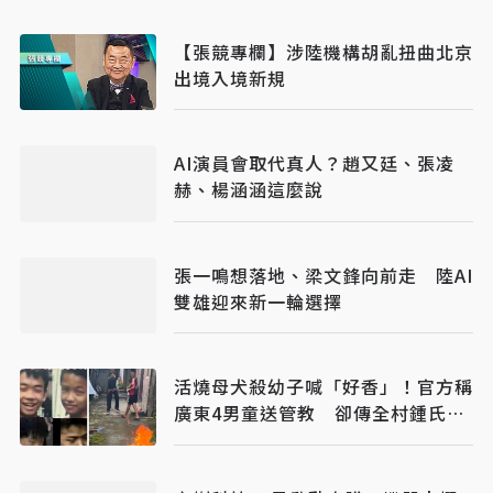
【張競專欄】涉陸機構胡亂扭曲北京
出境入境新規
AI演員會取代真人？趙又廷、張凌
赫、楊涵涵這麼說
張一鳴想落地、梁文鋒向前走 陸AI
雙雄迎來新一輪選擇
活燒母犬殺幼子喊「好香」！官方稱
廣東4男童送管教 卻傳全村鍾氏封
村保護