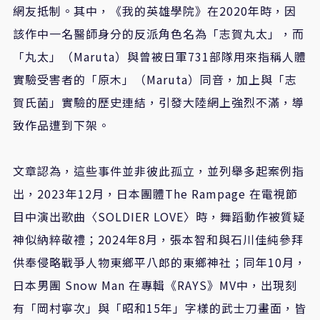
網友抵制。其中，《我的英雄學院》在2020年時，因
該作中一名醫師身分的反派角色名為「志賀丸太」，而
「丸太」（Maruta）與曾被日軍731部隊用來指稱人體
實驗受害者的「原木」（Maruta）同音，加上與「志
賀氏菌」實驗的歷史連結，引發大陸網上強烈不滿，導
致作品遭到下架。
文章認為，這些事件並非彼此孤立，並列舉多起案例指
出，2023年12月，日本團體The Rampage 在電視節
目中演出歌曲〈SOLDIER LOVE〉時，舞蹈動作被質疑
神似納粹敬禮；2024年8月，張本智和與石川佳純參拜
供奉侵略戰爭人物東鄉平八郎的東鄉神社；同年10月，
日本男團 Snow Man 在專輯《RAYS》MV中，出現刻
有「岡村寧次」與「昭和15年」字樣的武士刀畫面，皆