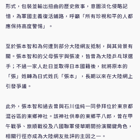
形式，包裝並輸出扭曲的歷史敘事，意圖淡化侵略記
憶，為軍國主義復活鋪路，呼籲「所有珍視和平的人都
應保持高度警惕」。
至於張本智和為何遭到部分大陸網友抵制，與其背景有
關。張本智和的父母張宇與張凌，皆曾為大陸乒乓球選
手；不過一家人赴日並取得日本國籍後，就將原本的
「張」姓轉為日式姓氏「張本」，長期以來在大陸網上
引發爭議。
此外，張本智和過去曾與石川佳純一同參拜位於東京都
澀谷區的東鄉神社。該神社供奉的東鄉平八郎，曾在甲
午戰爭、旅順戰役及八國聯軍侵華期間扮演關鍵角色，
相關行徑亦成為大陸網友批評的主因之一。