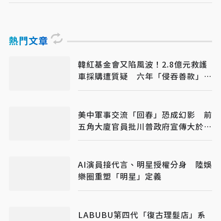
熱門文章
韓紅基金會又陷風波！2.8億元救護
車採購遭質疑 六年「侵吞善款」傳
聞再起
美中軍事交流「回春」恐成幻影 前
五角大廈官員批川普政府宣傳大於實
質
AI演員接代言、明星授權分身 陸娛
樂圈重塑「明星」定義
LABUBU第四代「復古理髮店」系