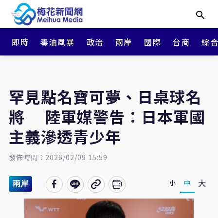
即時
毒油風暴
政治
兩岸
國際
台商
綜
罕見點名寶可夢、日桌球名
將 陸軍媒警告：日本軍國
主義滲透青少年
發佈時間：2026/02/09 15:59
大
中
小
兩岸