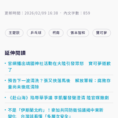
更新時間：2026/02/09 16:38
內文字數：859
王楚欽
乒乓球
柯南
張本智和
寶可夢
延伸閱讀
官網播出靖國神社活動在大陸引發眾怒 寶可夢道歉
了
預告下一波清洗？張又俠落馬後 解放軍報：腐敗存
量尚未徹底清除
《赴山海》陷辱華爭議 李凱馨發聲澄清 陸官媒撤劇
不是「伊斯蘭北約」！麥加共同防衛協議揭中東新
變化 台灣該看懂「多層次安全」