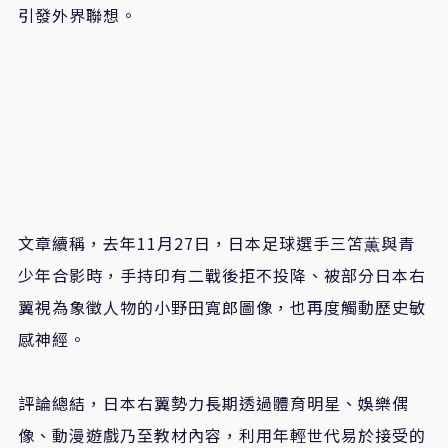
引發外界聯想。
文章續稱，去年11月27日，日本足球選手三笘薫與青
少年合影時，手持印有二戰後拒不投降、被部分日本右
翼視為象徵人物的小野田寬郎圖像，也再度觸動歷史敏
感神經。
評論總結，日本右翼勢力長期透過體育明星、娛樂偶
像、動漫遊戲乃至教材內容，利用年輕世代易於接受的