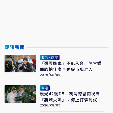
即時新聞
政治、兩岸
「張雪機車」不能入台 陸官媒
問綠怕什麼？也提市場准入
2026/08/09
政治
漢光42號D5 賴清德冒雨視導
「要域火殲」：海上打擊到縱深
防禦驗證整體戰力
2026/08/09