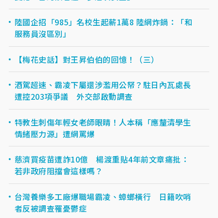
陸國企招「985」名校生起薪1萬8 陸網炸鍋：「和
服務員沒區別」
【梅花史話】對王昇伯伯的回憶！（三）
酒駕超速、霸凌下屬還涉濫用公帑？駐日內瓦處長
遭控203項爭議 外交部啟動調查
特教生刺傷年輕女老師眼睛！人本稱「應釐清學生
情緒壓力源」遭網罵爆
慈濟買疫苗遭詐10億 楊渡重貼4年前文章痛批：
若非政府阻擋會這樣嗎？
台灣養樂多工廠爆職場霸凌、蟑螂橫行 日籍吹哨
者反被調查罹憂鬱症