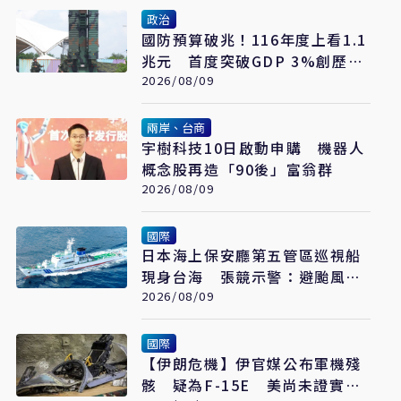
政治
國防預算破兆！116年度上看1.1
兆元 首度突破GDP 3%創歷史
新高
2026/08/09
兩岸、台商
宇樹科技10日啟動申購 機器人
概念股再造「90後」富翁群
2026/08/09
國際
日本海上保安廳第五管區巡視船
現身台海 張競示警：避颱風也
要關注航行動向
2026/08/09
國際
【伊朗危機】伊官媒公布軍機殘
骸 疑為F-15E 美尚未證實遭