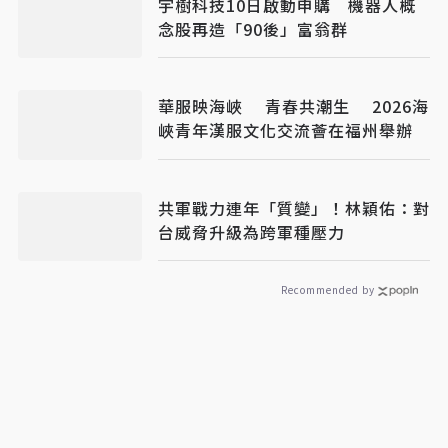
宇樹科技10日啟動申購 機器人概
念股再造「90後」富翁群
華服映海峽 青春共潮生 2026海
峽青年漢服文化交流薈在福州舉辦
共軍戰力連年「質變」！林穎佑：對
台威脅升級為跨軍種壓力
Recommended by