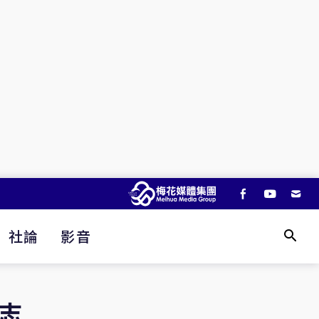
社論
影音
志