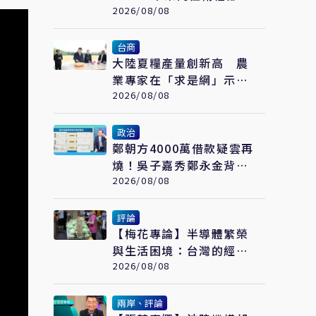
責」 蔣萬安：政院沒人
2026/08/08
要負責？
台商
大陸夏糧產量創新高 農
業專家在「求是網」示
警：糧食緊張會長期存在
2026/08/08
政治
鄭朝方4000萬借款疑雲再
燒！吳子嘉秀鄭永金背書
票據 追問2018選舉資金
2026/08/08
流向
評論
【梅花專論】半導體繁榮
與生活困境：台灣的經濟
悖論
2026/08/08
兩岸、評論