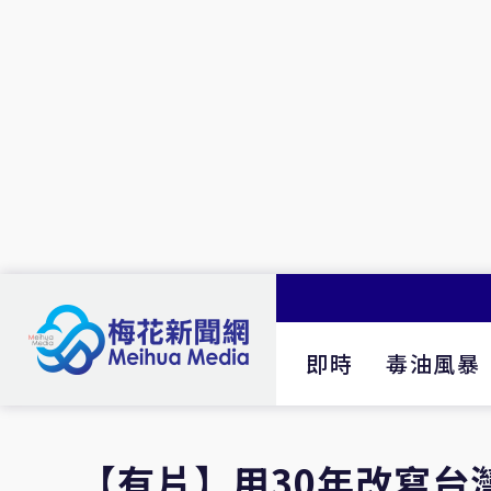
即時
毒油風暴
【有片】用30年改寫