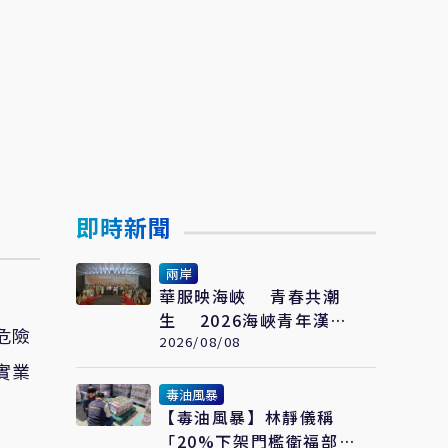
即時新聞
兩岸
華服映海峽 青春共潮
生 2026海峽青年漢服
危險
文化交流薈在福州舉辦
2026/08/08
實業
毒油風暴
【毒油風暴】林靜儀稱
「20%下架門檻衛福部負