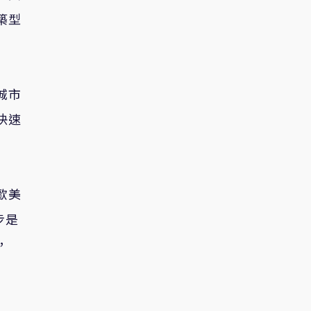
築型
城市
快速
歐美
步是
，