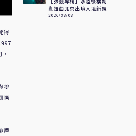
【張競專欄】涉陸機構胡
亂扭曲北京出境入境新規
2026/08/08
覺得
997
司，
門與排
國際
排煙