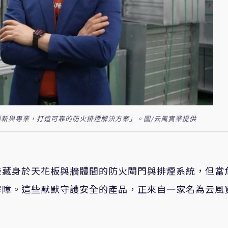
新與專業，打造可靠的防火排煙解決方案」。圖/云風實業提供
些藏身於天花板與牆體間的防火閘門與排煙系統，但當
屏障。這些默默守護安全的產品，正來自一家名為云風