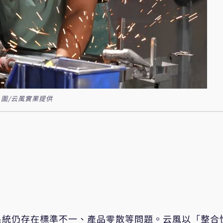
圖/云風實業提供
系統仍存在標準不一、產品零散等問題。云風以「整合