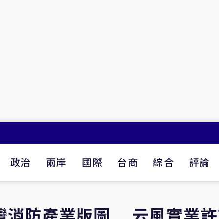
政治
兩岸
國際
台商
綜合
評論
台灣消防產業版圖 云風實業許