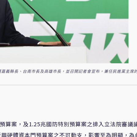
選嘉義縣長、台南市長及高雄市長，並召開記者會宣布，兼任民進黨主席
預算案，及1.25兆國防特別預算案之排入立法院審議
新興硬體資本門預算案之不可動支，影響至為明顯，為