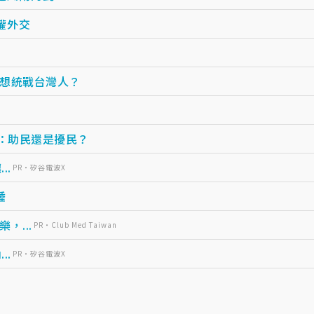
權外交
想統戰台灣人？
：助民還是擾民？
..
PR・矽谷電波X
睡
...
PR・Club Med Taiwan
..
PR・矽谷電波X