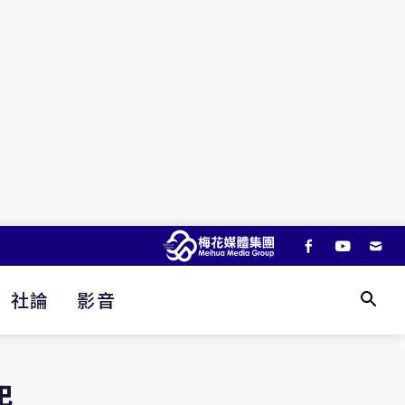
社論
影音
起