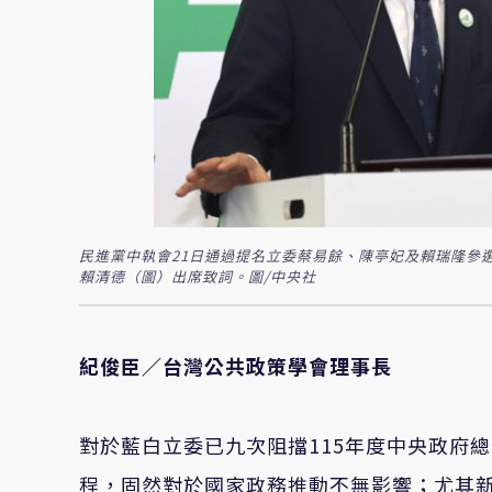
民進黨中執會21日通過提名立委蔡易餘、陳亭妃及賴瑞隆參
賴清德（圖）出席致詞。圖/中央社
紀俊臣／台灣公共政策學會理事長
對於藍白立委已九次阻擋115年度中央政府總
程，固然對於國家政務推動不無影響；尤其