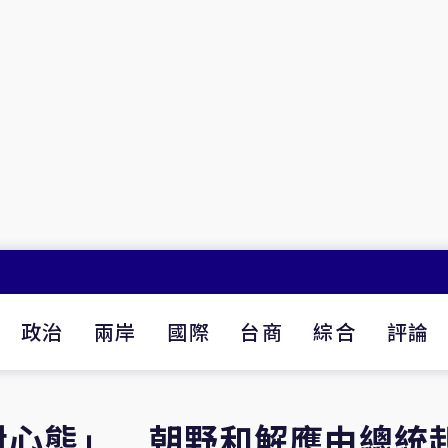
政治
兩岸
國際
台商
綜合
評論
對心態」 朝野和解應由總統