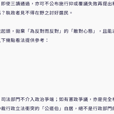
；即使三讀通過，亦可不公布施行抑或覆議失敗再提出
嗎？執政者見不得在野之討好選民。
統起頭，拋棄「為反對而反對」的「敵對心態」，且能
以下幾點看法提供參考：
，司法部門不介入政治爭端；如有憲政爭議，亦是完全
仲裁行政立法衝突的「公道伯」自居，絕不是行政部門