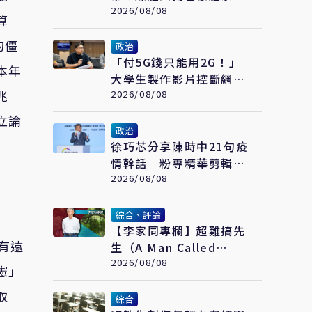
「3大荒謬」：公費考察
2026/08/08
算
應徹底翻修
的僵
政治
「付5G錢只能用2G！」
本年
大學生製作影片控斷網演
兆
習 藍委：拒絕假國安假
2026/08/08
警報
立論
政治
​徐巧芯分享陳時中21句疫
情幹話 粉專精華剪輯引
網嘆：當時真的是囂張
2026/08/08
綜合、評論
【李家同專欄】超難搞先
有遠
生（A Man Called
Otto）
2026/08/08
憲」
取
綜合