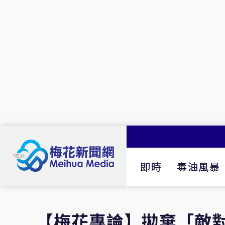
即時
毒油風暴
【梅花專論】拋棄「敵