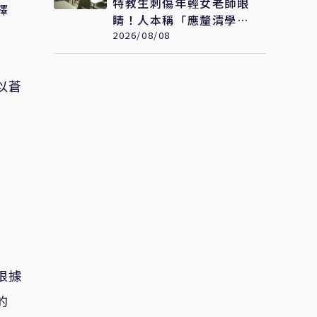
特教生刺傷年輕女老師眼
釋
睛！人本稱「應釐清學生
情緒壓力源」遭網罵爆
2026/08/08
以蒼
根據
的