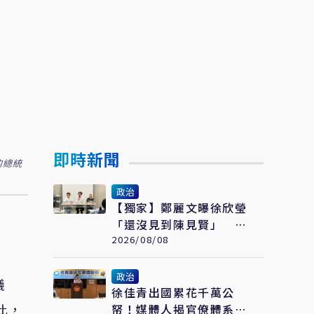
即時新聞
的總統
政治
【獨家】鄭麗文曝徐欣瑩
「還沒見到陳見賢」 權
威人士揭10次接觸未果：
2026/08/08
整合最後一哩路
政治
議
徐佳青出國累花千萬公
此，
帑！媒體人揭官僚體系