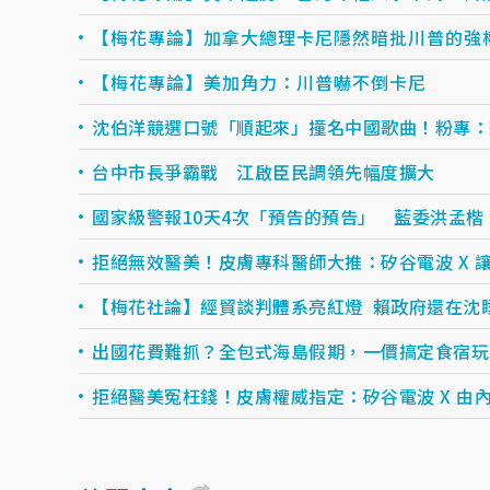
【梅花專論】加拿大總理卡尼隱然暗批川普的強
【梅花專論】美加角力：川普嚇不倒卡尼
沈伯洋競選口號「順起來」撞名中國歌曲！粉專：
台中市長爭霸戰 江啟臣民調領先幅度擴大
國家級警報10天4次「預告的預告」 藍委洪孟楷
拒絕無效醫美！皮膚專科醫師大推：矽谷電波 X 讓.
【梅花社論】經貿談判體系亮紅燈 賴政府還在沈
出國花費難抓？全包式海島假期，一價搞定食宿玩樂，
拒絕醫美冤枉錢！皮膚權威指定：矽谷電波 X 由內.