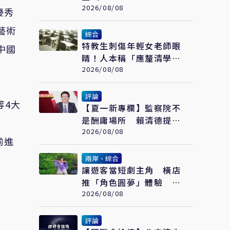
Otto）
2026/08/08
優秀
藝術
綜合
特教生刺傷年輕女老師眼
中國
睛！人本稱「應釐清學生
情緒壓力源」遭網罵爆
2026/08/08
評論
等
4
大
【夏一新專欄】監察院不
是酬庸場所 賴清德提名
的監委適任嗎？
2026/08/08
前進
兩岸、綜合
讓遊客當短劇主角 橫店
推「角色圓夢」體驗 拍
出文旅新商機
2026/08/08
評論