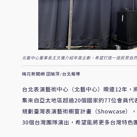
北藝中心董事長王文儀介紹年度企劃，希望打造一座民眾自然想親近
梅花新聞網 田瑜萍/台北報導
台北表演藝術中心（北藝中心）暌違
12
年，
集來自亞太地區超過
20
個國家的
77
位會員代
規劃臺灣表演藝術櫥窗計畫（
Showcase
），
30
個台灣團隊演出，希望能將更多台灣特色