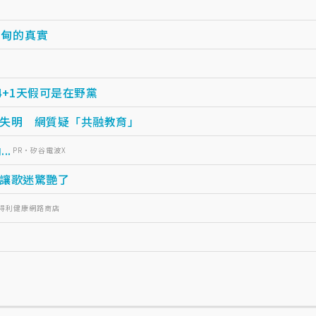
緬甸的真實
4+1天假可是在野黨
失明 網質疑「共融教育」
..
PR・矽谷電波X
讓歌迷驚艷了
三得利健康網路商店