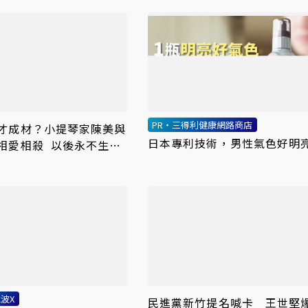
PR・三得利健康網路商店
才成材？小提琴家陳美與
日本專利技術，男性氣色好明
相愛相殺 以後永不生小
波X
民進黨新竹提名喊卡 王世堅