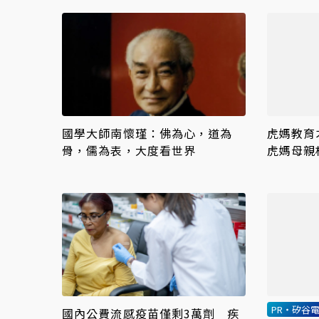
國學大師南懷瑾：佛為心，道為
虎媽教育
骨，儒為表，大度看世界
虎媽母親
孩
PR・矽谷電
國內公費流感疫苗僅剩3萬劑 疾