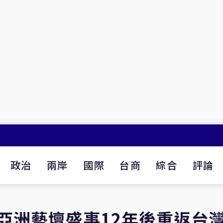
政治
兩岸
國際
台商
綜合
評論
亞洲藝壇盛事12年後重返台