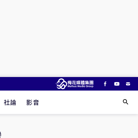
社論
影音
灣