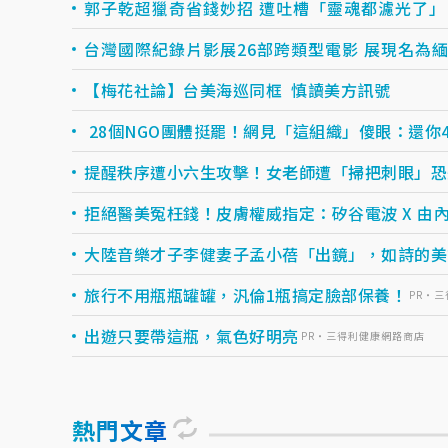
郭子乾超獵奇省錢妙招 遭吐槽「靈魂都濾光了」
台灣國際紀錄片影展26部跨類型電影 展現名為
【梅花社論】台美海巡同框 慎讀美方訊號
28個NGO團體挺罷！網見「這組織」傻眼：還你
提醒秩序遭小六生攻擊！女老師遭「掃把刺眼」恐
拒絕醫美冤枉錢！皮膚權威指定：矽谷電波 X 由內.
大陸音樂才子李健妻子孟小蓓「出鏡」，如詩的美
旅行不用瓶瓶罐罐，汎倫1瓶搞定臉部保養！
PR・
出遊只要帶這瓶，氣色好明亮
PR・三得利健康網路商店
熱門文章