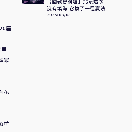
【國戰會論壇】北京這次
沒有填海 它換了一種贏法
2026/08/08
20
屆
索里
觀眾
百花
節前