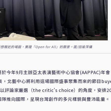
的場館，實踐『Open for All』的願景。圖/田瑜萍攝
將於今年
9
月主辦亞太表演藝術中心協會
(AAPPAC)
年會
表，北藝中心將利用這場國際盛事聚集而來的節目
buy
以評論家嚴選（
the critic's choice
）的角度，安排
2
團隊推向國際，呈現台灣創作的多元樣貌與豐沛能量。