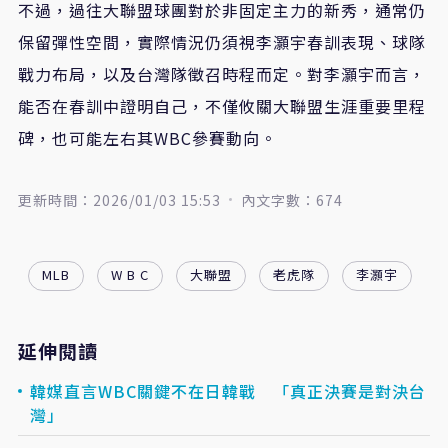
不過，過往大聯盟球團對於非固定主力的新秀，通常仍
保留彈性空間，實際情況仍須視李灝宇春訓表現、球隊
戰力布局，以及台灣隊徵召時程而定。對李灝宇而言，
能否在春訓中證明自己，不僅攸關大聯盟生涯重要里程
碑，也可能左右其WBC參賽動向。
更新時間：2026/01/03 15:53
內文字數：674
MLB
W B C
大聯盟
老虎隊
李灝宇
延伸閱讀
韓媒直言WBC關鍵不在日韓戰 「真正決賽是對決台
灣」