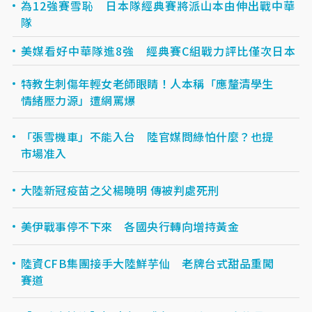
為12強賽雪恥 日本隊經典賽將派山本由伸出戰中華
隊
美媒看好中華隊進8強 經典賽C組戰力評比僅次日本
特教生刺傷年輕女老師眼睛！人本稱「應釐清學生
情緒壓力源」遭網罵爆
「張雪機車」不能入台 陸官媒問綠怕什麼？也提
市場准入
大陸新冠疫苗之父楊曉明 傳被判處死刑
美伊戰事停不下來 各國央行轉向增持黃金
陸資CFB集團接手大陸鮮芋仙 老牌台式甜品重闖
賽道