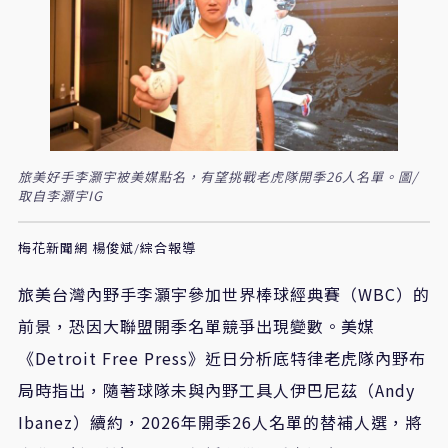
旅美好手李灝宇被美媒點名，有望挑戰老虎隊開季26人名單。圖/
取自李灝宇IG
梅花新聞網 楊俊斌/綜合報導
旅美台灣內野手李灝宇參加世界棒球經典賽（WBC）的
前景，恐因大聯盟開季名單競爭出現變數。美媒
《Detroit Free Press》近日分析底特律老虎隊內野布
局時指出，隨著球隊未與內野工具人伊巴尼茲（Andy
Ibanez）續約，2026年開季26人名單的替補人選，將