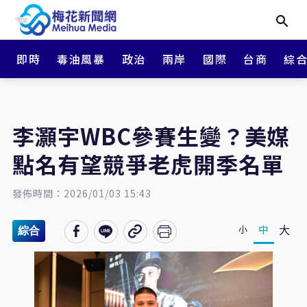
即時
毒油風暴
政治
兩岸
國際
台商
綜
李灝宇WBC參賽生變？美媒
點名有望競爭老虎開季名單
發佈時間：2026/01/03 15:43
大
中
小
綜合