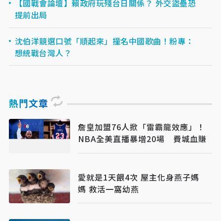
【國戰會論壇】賴政府玩殘台日關係？ 外交盜壘恐
提前出局
沈伯洋競選口號「順起來」撞名中國歌曲！粉專：
想統戰台灣人？
熱門文章
詹皇加盟76人掀「雷霸龍效應」！
NBA全美直播暴增20場 費城血賺
愛就是1天餵4次 屋主化身燕子媽
媽 救活一窩幼燕