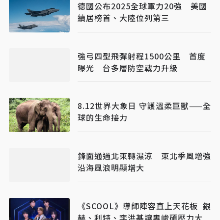
德國公布2025全球軍力20強 美國
續居榜首、大陸位列第三
強弓四型飛彈射程1500公里 首度
曝光 台多層防空戰力升級
8.12世界大象日 守護溫柔巨獸——全
球的生命接力
鋒面通過北東轉濕涼 東北季風增強
沿海風浪明顯增大
《SCOOL》導師陣容直上天花板 銀
赫、利特、李洪基讓婁峻碩壓力大