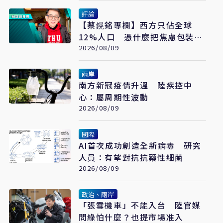
評論
【蔡鎤銘專欄】西方只佔全球
12%人口 憑什麼把焦慮包裝成
普世價值
2026/08/09
兩岸
南方新冠疫情升溫 陸疾控中
心：屬周期性波動
2026/08/09
國際
AI首次成功創造全新病毒 研究
人員：有望對抗抗藥性細菌
2026/08/09
政治、兩岸
「張雪機車」不能入台 陸官媒
問綠怕什麼？也提市場准入