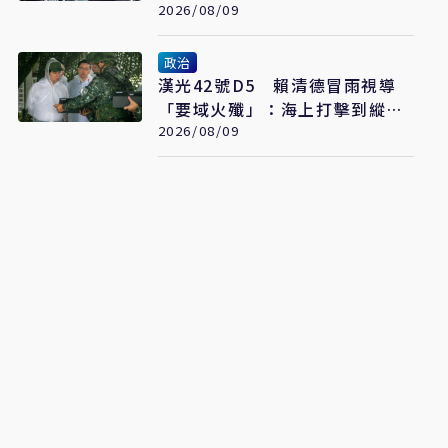
2026/08/09
政治
漢光42號D5 賴清德冒雨視導
「要域火殲」：海上打擊到縱深
防禦驗證整體戰力
2026/08/09