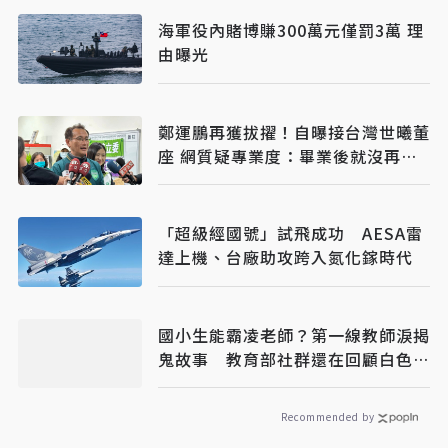
海軍役內賭博賺300萬元僅罰3萬 理
由曝光
鄭運鵬再獲拔擢！自曝接台灣世曦董
座 網質疑專業度：畢業後就沒再碰
土木
「超級經國號」試飛成功 AESA雷
達上機、台廠助攻跨入氮化鎵時代
國小生能霸凌老師？第一線教師淚揭
鬼故事 教育部社群還在回顧白色恐
怖
Recommended by