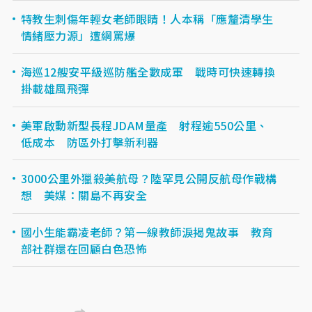
特教生刺傷年輕女老師眼睛！人本稱「應釐清學生
情緒壓力源」遭網罵爆
海巡12艘安平級巡防艦全數成軍 戰時可快速轉換
掛載雄風飛彈
美軍啟動新型長程JDAM量產 射程逾550公里、
低成本 防區外打擊新利器
3000公里外獵殺美航母？陸罕見公開反航母作戰構
想 美媒：關島不再安全
國小生能霸凌老師？第一線教師淚揭鬼故事 教育
部社群還在回顧白色恐怖