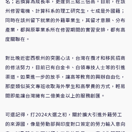
名；若換算為成長率，更達到三點三倍高。目前，在該
州修習電機、計算科系的理工研究生，七成是外國籍；
同時在該州留下就業的外籍畢業生，其留才意願、分布
產業，都與原畢業系所在修習期間的實習安排，都有高
度關聯在。
對比晚近密西根州的突圍心法，台灣在攬才和移民招商
的修法努力，目前已有白金卡、白領專技人士等的引進
渠道。如果進一步的放手，讓高等教育的興辦自由化，
那麼類似英文專班收取海外學生和高學費的方式，輕易
間即能讓台灣擁有二億美金以上的服務創匯。
可還記得，打2024大選之初，關於擴大引進外籍勞工
的來源國，像是勞動部與印度對口簽定的勞力輸入意向