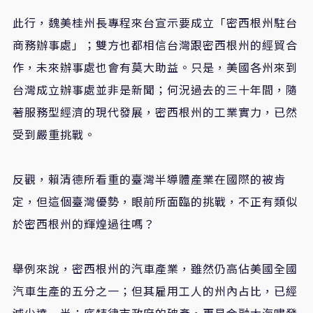
此行，魏美桂州長專程來台宣示要成立「密西根州駐台
商務辦事處」；雙方也都相信台灣跟密西根州的經貿合
作，未來辦事處也會有莫大助益。只是，美國各州來到
台灣成立辦事處並非是新聞；何況過去的三十年間，隨
著服務型經濟的現代發展，密西根州的工業實力，已然
受到嚴重挑戰。
反觀，賴清德所看重的臺灣半導體產業在國際的被肯
定，但這個臺灣優勢，眼前所面臨的挑戰，不正有類似
於密西根州的輝煌過往嗎？
舉例來說，密西根州的汽車產業，雖然仍高佔美國全國
汽車生產的五分之一；但其雇用工人的州內占比，已經
減少達一半；底特律市政府的破產，更是金融大海嘯發