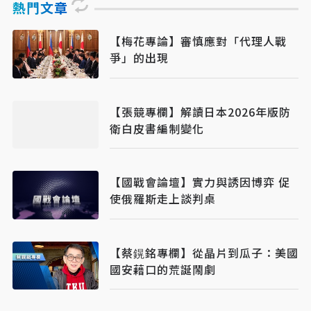
熱門文章
【梅花專論】審慎應對「代理人戰
爭」的出現
【張競專欄】解讀日本2026年版防
衛白皮書編制變化
【國戰會論壇】實力與誘因博弈 促
使俄羅斯走上談判桌
【蔡鎤銘專欄】從晶片到瓜子：美國
國安藉口的荒誕鬧劇