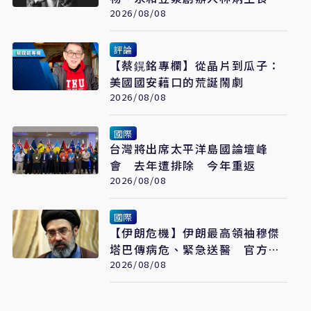
2026/08/08
癌病逝 享年70歲
評論
【蔡鎤銘專欄】從晶片到瓜子：
美國國安藉口的荒誕鬧劇
2026/08/08
國際
台灣將出席太平洋島國論壇峰
會 去年遭排除 今年重返
2026/08/08
國際
【伊朗危機】伊朗最高領袖穆傑
塔巴傳病危、緊急送醫 官方未
證實
2026/08/08