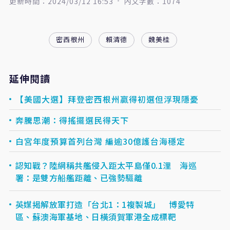
更新時間：2024/03/12 16:53
內文字數：1074
密西根州
賴清德
魏美桂
延伸閱讀
【美國大選】拜登密西根州贏得初選但浮現隱憂
奔騰思潮：得搖擺選民得天下
白宮年度預算首列台灣 編逾30億護台海穩定
認知戰？陸網稱共艦侵入距太平島僅0.1浬 海巡
署：是雙方船艦距離、已強勢驅離
英媒揭解放軍打造「台北1：1複製城」 博愛特
區、蘇澳海軍基地、日橫須賀軍港全成標靶