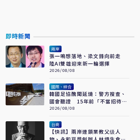
即時新聞
兩岸
張一鳴想落地、梁文鋒向前走
陸AI雙雄迎來新一輪選擇
2026/08/08
國際、綜合
韓國足協醜聞延燒：警方搜查、
國會聽證 15年前「不當招待」
疑雲重見天日
2026/08/08
台商
【快訊】兩岸連鎖業教父级人
物、永和豆漿創辦人林炳生食道