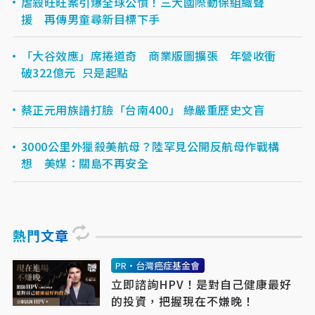
虐殺旺旺案引爆全球公憤！三大國際動保組織聲
援 再傳男童尋新目標下手
「大谷效應」席捲道奇 商業版圖擴張 年營收衝
破322億元 只是起點
蔡正元用族譜打臉「台南400」 綠嚴重歷史文盲
3000公里外獵殺美航母？陸罕見公開反航母作戰構
想 美媒：關島不再安全
熱門文章
PR・台灣癌症基金會
立即諮詢HPV！是對自己健康最好
的投資，把握現在不嫌晚！