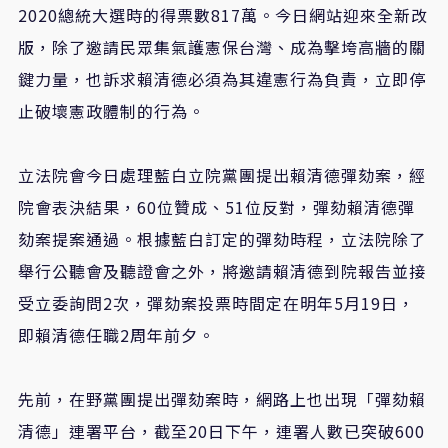
2020總統大選時的得票數817萬。今日網站迎來全新改
版，除了邀請民眾集氣護憲保台灣、成為擊垮高牆的關
鍵力量，也訴求賴清德必須為其違憲行為負責，立即停
止破壞憲政體制的行為。
立法院會今日處理藍白立院黨團提出賴清德彈劾案，經
院會表決結果，60位贊成、51位反對，彈劾賴清德彈
劾案提案通過。根據藍白訂定的彈劾時程，立法院除了
舉行公聽會及聽證會之外，將邀請賴清德到院報告並接
受立委詢問2次，彈劾案投票時間定在明年5月19日，
即賴清德任職2周年前夕。
先前，在野黨團提出彈劾案時，網路上也出現「彈劾賴
清德」連署平台，截至20日下午，連署人數已突破600