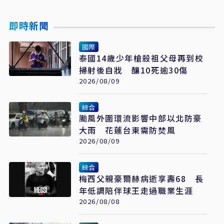
即時新聞
國際
泰國14歲少年槍殺祖父母再到校
掃射後自戕 釀10死逾30傷
2026/08/09
綜合
颱風外圍環流影響中部以北防豪
大雨 花蓮台東需防焚風
2026/08/09
綜合
梅西父親豪爾赫病逝享壽68 長
年低調陪伴球王走過職業生涯
2026/08/08