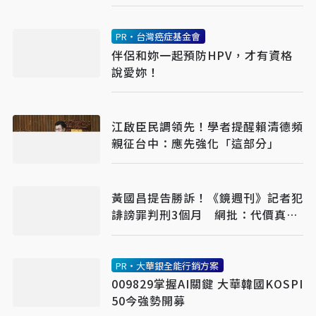
PR・台灣癌症基金會
伴侶和妳一起預防HPV，才有資格
說愛妳！
江啟臣民調領先！學者提醒賴清德頻
親征台中：應先強化「這部分」
黃國昌提告勝訴！《鏡週刊》記者犯
誹謗罪判刑3個月 網批：代價真輕
下次再犯
PR・大華銀全能行銷方案
009829掌握AI關鍵 大華韓國KOSPI
50今強勢開募