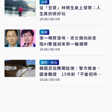
台商
從「豆哥」林炳生身上發現：人
生真的很好玩
2026/08/08
兩岸
張一鳴想落地、梁文鋒向前走
陸AI雙雄迎來新一輪選擇
2026/08/08
國際、綜合
韓國足協醜聞延燒：警方搜查、
國會聽證 15年前「不當招待」
疑雲重見天日
2026/08/08