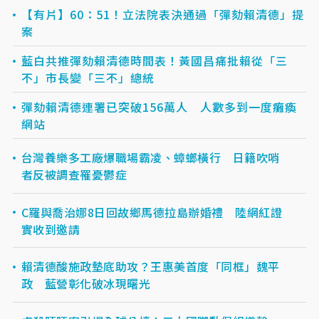
【有片】60：51！立法院表決通過「彈劾賴清德」提
案
藍白共推彈劾賴清德時間表！黃國昌痛批賴從「三
不」市長變「三不」總統
彈劾賴清德連署已突破156萬人 人數多到一度癱瘓
網站
台灣養樂多工廠爆職場霸凌、蟑螂橫行 日籍吹哨
者反被調查罹憂鬱症
C羅與喬治娜8日回故鄉馬德拉島辦婚禮 陸網紅證
實收到邀請
賴清德酸施政墊底助攻？王惠美首度「同框」魏平
政 藍營彰化破冰現曙光