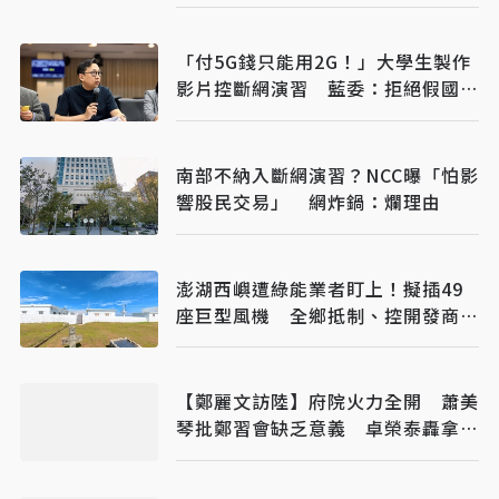
「付5G錢只能用2G！」大學生製作
影片控斷網演習 藍委：拒絕假國安
假警報
南部不納入斷網演習？NCC曝「怕影
響股民交易」 網炸鍋：爛理由
澎湖西嶼遭綠能業者盯上！擬插49
座巨型風機 全鄉抵制、控開發商打
消耗戰
【鄭麗文訪陸】府院火力全開 蕭美
琴批鄭習會缺乏意義 卓榮泰轟拿國
家主權玩火