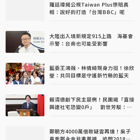
羅廷瑋揭公視Taiwan Plus慘賠真
相：說好的打造「台灣BBC」呢
大陸出入境新規定915上路 海基會
示警：台商也可能受影響
藍委王鴻薇、林倩綺現身力挺！徐欣
瑩：共同目標是守護新竹縣的藍天
賴清德創下民主惡例！民團揭「直接
興建社宅恐變0戶」 劉世芳駁：以
偏概全
鄭朝方4000萬借款疑雲再燒！吳子
嘉秀鄭永金背書票據 追問2018選