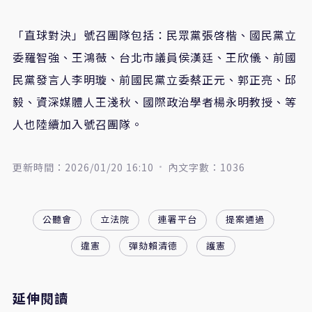
「直球對決」號召團隊包括：民眾黨張啓楷、國民黨立
委羅智強、王鴻薇、台北市議員侯漢廷、王欣儀、前國
民黨發言人李明璇、前國民黨立委蔡正元、郭正亮、邱
毅、資深媒體人王淺秋、國際政治學者楊永明教授、等
人也陸續加入號召團隊。
更新時間：2026/01/20 16:10
內文字數：1036
公聽會
立法院
連署平台
提案通過
違憲
彈劾賴清德
護憲
延伸閱讀