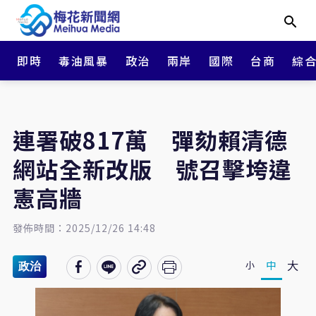
即時
毒油風暴
政治
兩岸
國際
台商
綜
連署破817萬 彈劾賴清德
網站全新改版 號召擊垮違
憲高牆
發佈時間：2025/12/26 14:48
大
中
小
政治