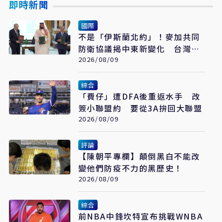
即時新聞
國際
不是「伊斯蘭北約」！麥加共同
防衛協議揭中東新變化 台灣該
看懂「多層次安全」
2026/08/09
綜合
「費仔」遭DFA後重返水手 改
簽小聯盟約 要從3A拚回大聯盟
2026/08/09
評論
【陳朝平專欄】顛倒黑白不能改
變他們防疫不力的黑歷史！
2026/08/09
綜合
前NBA中鋒坎特宣布挑戰WNBA