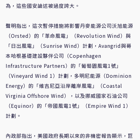
為，這些國安論述被過度誇大。
聲明指出，這次暫停措施將影響丹麥能源公司沃旭能源
（
Orsted
）的「革命風電」（
Revolution Wind
）與
「日出風電」（
Sunrise Wind
）計劃，
Avangrid
與哥
本哈根基礎建設夥伴公司（
Copenhagen
Infrastructure Partners
）的「葡萄園風電
1
號」
（
Vineyard Wind 1
）計劃，多明尼能源（
Dominion
Energy
）的「維吉尼亞沿岸離岸風電」（
Coastal
Virginia Offshore Wind
），以及挪威國家石油公司
（
Equinor
）的「帝國風電
1
號」（
Empire Wind 1
）
計劃。
內政部指出，美國政府長期以來的非機密報告顯示，巨