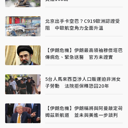
北京出手卡空巴？C919歐洲認證受
阻 中歐航空角力全面升溫
【伊朗危機】伊朗最高領袖穆傑塔巴
傳病危、緊急送醫 官方未證實
5台人馬來西亞涉人口販運迫非洲女
子勞動 法院拒保釋恐囚20年
【伊朗危機】伊朗稱將與阿曼敲定荷
姆茲新航道 並未與美進一步談判