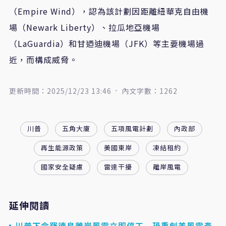
（
Empire Wind
），認為該計劃因距離紐華克自由機
場（
Newark Liberty
）、拉瓜地亞機場
（
LaGuardia
）和甘迺迪機場（
JFK
）等主要機場過
近，而構成威脅。
更新時間：2025/12/23 13:46
內文字數：1262
川普
五角大廈
五項風電計劃
內政部
再生能源政策
美國東岸
凍結租約
國家安全疑慮
雷達干擾
離岸風電
延伸閱讀
川普下令羅德島離岸風電立即停工 恐重創美風電產