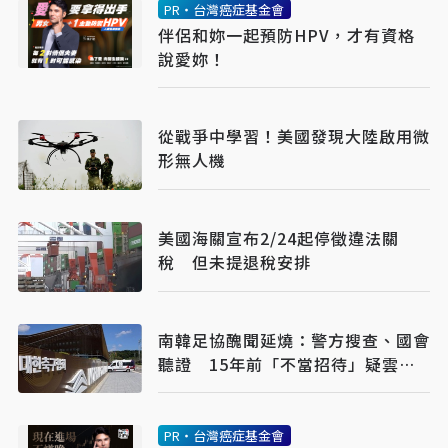
PR・台灣癌症基金會
伴侶和妳一起預防HPV，才有資格
說愛妳！
從戰爭中學習！美國發現大陸啟用微
形無人機
美國海關宣布2/24起停徵違法關
稅 但未提退稅安排
南韓足協醜聞延燒：警方搜查、國會
聽證 15年前「不當招待」疑雲重
見天日
PR・台灣癌症基金會