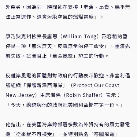
外惡劣，因為同一時間卻在支撐「老舊、昂貴、幾乎無
法正常運作、還會污染空氣的燃煤電廠」。
康乃狄克州檢察長唐恩（
William Tong
）形容租約暫
停是一項「無法無天、反覆無常的停工命令」，重演先
前失敗、試圖阻止「革命風電」施工的行動。
反離岸風電的團體則對政府的行動表示歡迎。非營利倡
議組織「保護新澤西海岸」（
Protect Our Coast
New Jersey
）主席謝佛（
Robin Shaffer
）表示：
「今天，總統與他的政府把美國利益擺在第一位。」
他指出，在美國海岸線部署多數為外資持有的風力發電
機「從來就不可接受」，並特別點名「帝國風電」