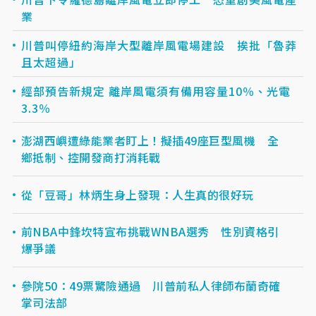
業
川普叫停紐約海岸大型離岸風電場建設 挨批「魯莽
且太超過」
經部預告新規定 離岸風電須有備用容量10％、光電
3.3％
澎湖西嶼遭綠能業者盯上！擬插49座巨型風機 全
鄉抵制、控開發商打消耗戰
從「豆哥」林炳生身上發現：人生真的很好玩
前NBA中鋒坎特宣布挑戰WNBA選秀 性別資格引
爆爭議
參院50：49票驚險通過 川普前私人律師布蘭奇確
掌司法部