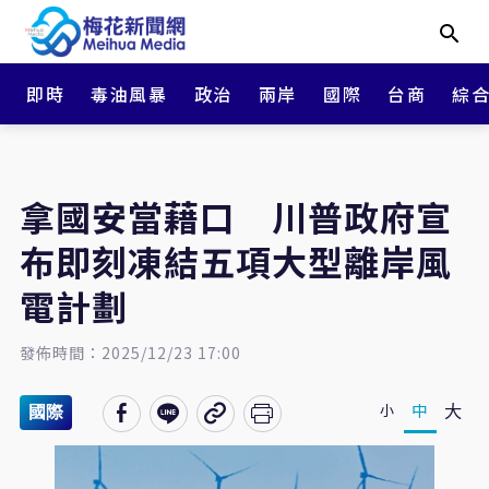
即時
毒油風暴
政治
兩岸
國際
台商
綜
拿國安當藉口 川普政府宣
布即刻凍結五項大型離岸風
電計劃
發佈時間：2025/12/23 17:00
大
中
小
國際