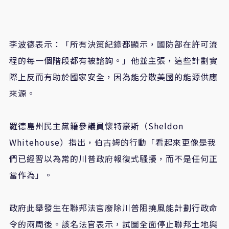
李波德表示：「所有決策紀錄都顯示，國防部在許可流
程的每一個階段都有被諮詢。」他並主張，這些計劃實
際上反而有助於國家安全，因為能分散美國的能源供應
來源。
羅德島州民主黨籍參議員懷特豪斯（
Sheldon
Whitehouse
）指出，伯古姆的行動「看起來更像是我
們已經習以為常的川普政府報復式騷擾，而不是任何正
當作為」。
政府此舉發生在聯邦法官廢除川普阻撓風能計劃行政命
令的兩周後。該名法官表示，試圖全面停止聯邦土地與