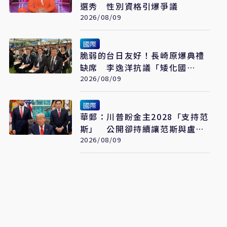
選秀 性別資格引爆爭議
2026/08/09
國際
脆弱的台日友好！長崎原爆典禮
缺席 李逸洋抗議「矮化國
格」：日媒揭長崎特殊安排
2026/08/09
國際
華郵：川普盼金主2028「支持范
斯」 公開卻持續讓范斯與盧比
奧較勁接班
2026/08/09