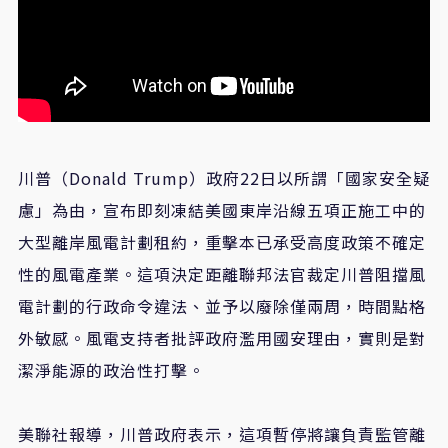
川普（
Donald Trump
）政府
22
日以所謂「國家安全疑
慮」為由，宣布即刻凍結美國東岸沿線五項正施工中的
大型離岸風電計劃租約，重擊本已承受高度政策不確定
性的風電產業。這項決定距離聯邦法官裁定川普阻擋風
電計劃的行政命令違法、並予以廢除僅兩周，時間點格
外敏感。風電支持者批評政府濫用國安理由，實則是對
潔淨能源的政治性打擊。
美聯社報導，川普政府表示，這項暫停將讓負責監管離