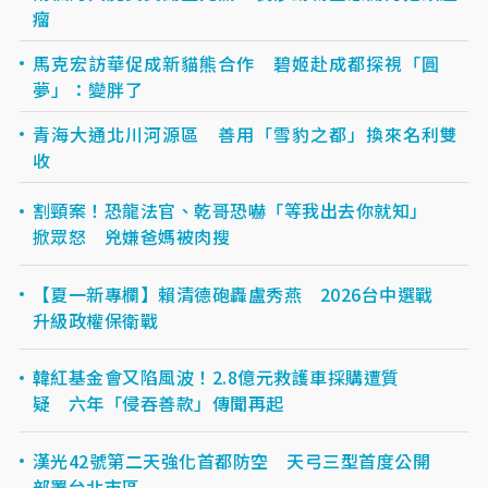
瘤
馬克宏訪華促成新貓熊合作 碧姬赴成都探視「圓
夢」：變胖了
青海大通北川河源區 善用「雪豹之都」換來名利雙
收
割頸案！恐龍法官、乾哥恐嚇「等我出去你就知」
掀眾怒 兇嫌爸媽被肉搜
【夏一新專欄】賴清德砲轟盧秀燕 2026台中選戰
升級政權保衛戰
韓紅基金會又陷風波！2.8億元救護車採購遭質
疑 六年「侵吞善款」傳聞再起
漢光42號第二天強化首都防空 天弓三型首度公開
部署台北市區