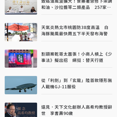
致癌油風波擴大！食藥署急修下架調
和油、沙拉醬等二類產品 257家業
者限期回收、揭露資訊
天氣炎熱北市桃園防38度高溫 白
海豚颱風最快周五下半天發布海警
割頸案乾哥太囂張！小商人槓上《少
事法》擬出招 網挺：替天行道
從「利劍」到「玄龍」陸首款隱形無
人戰機GJ-11服役
遠見．天下文化創辦人高希均教授辭
世 享耆壽90歲