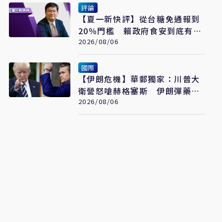
評論
【夏一新快評】從台糖免通報到
20％門檻 賴政府食安到底有幾
套標準？
2026/08/06
國際
【伊朗危機】華郵獨家：川普大
衛營怒嗆赫格塞斯 伊朗彈藥嚴
重短缺恐限縮軍事選項
2026/08/06