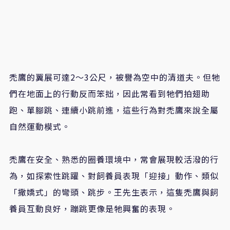
禿鷹的翼展可達2～3公尺，被譽為空中的清道夫。但牠
們在地面上的行動反而笨拙，因此常看到牠們拍翅助
跑、單腳跳、連續小跳前進，這些行為對禿鷹來說全屬
自然運動模式。
禿鷹在安全、熟悉的圈養環境中，常會展現較活潑的行
為，如探索性跳躍、對飼養員表現「迎接」動作、類似
「撒嬌式」的彎頭、跳步。王先生表示，這隻禿鷹與飼
養員互動良好，蹦跳更像是牠興奮的表現。