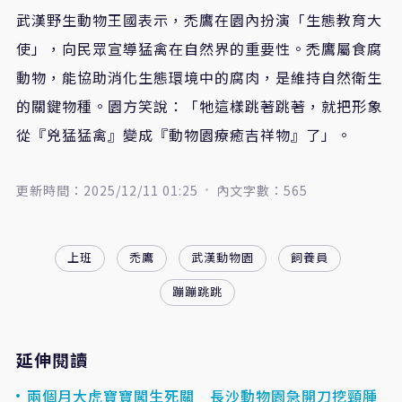
武漢野生動物王國表示，禿鷹在園內扮演「生態教育大
使」，向民眾宣導猛禽在自然界的重要性。禿鷹屬食腐
動物，能協助消化生態環境中的腐肉，是維持自然衛生
的關鍵物種。園方笑說：「牠這樣跳著跳著，就把形象
從『兇猛猛禽』變成『動物園療癒吉祥物』了」。
更新時間：2025/12/11 01:25
內文字數：565
上班
禿鷹
武漢動物園
飼養員
蹦蹦跳跳
延伸閱讀
兩個月大虎寶寶闖生死關 長沙動物園急開刀挖頸腫