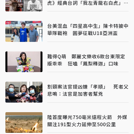
虎》經典台詞「我左青龍右白虎」成
絕響
台美混血「四星高中生」陳卡特披中
華隊戰袍 圓夢征戰U18亞洲盃
難得Q萌 鄭麗文樂收6款台東限定
版乖乖 狂嗑「鳳梨釋迦」口味
割頸案法官提凶嫌「孝順」 死者父
悲鳴：法官是加害者幫兇
陸首度曝光750毫米遠程火箭 外媒
關注191型火力延伸至500公里