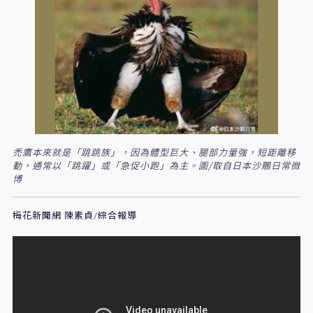
禿鷹本來就是「跳跳族」，因為體型巨大、腿部力量強，短距離移
動，通常以「跳躍」或「急促小跑」為主。圖/取自日本沙鵰日常微
博
梅花新聞網 陳素貞/綜合報導