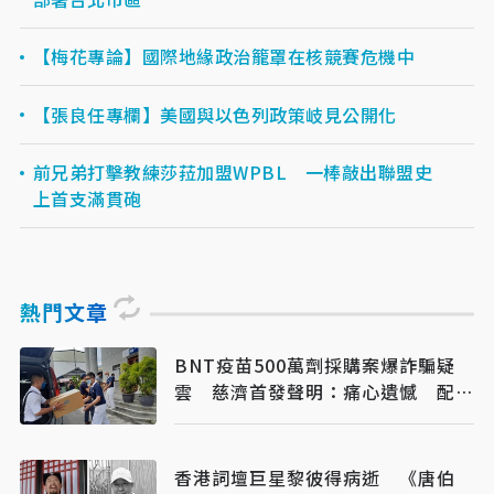
【梅花專論】國際地緣政治籠罩在核競賽危機中
【張良任專欄】美國與以色列政策岐見公開化
前兄弟打擊教練莎菈加盟WPBL 一棒敲出聯盟史
上首支滿貫砲
熱門文章
BNT疫苗500萬劑採購案爆詐騙疑
雲 慈濟首發聲明：痛心遺憾 配合
司法將追究權益
香港詞壇巨星黎彼得病逝 《唐伯