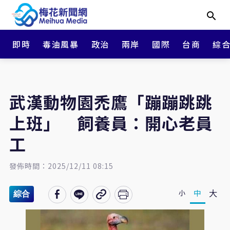
即時
毒油風暴
政治
兩岸
國際
台商
綜
武漢動物園禿鷹「蹦蹦跳跳
上班」 飼養員：開心老員
工
發佈時間：2025/12/11 08:15
大
中
小
綜合