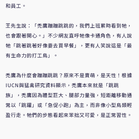
和員工。
王先生說：「禿鷹蹦蹦跳跳的，我們上班累時看到牠，
也會跟著開心。」不少網友直呼牠像卡通角色，有人說
牠「跳著跳著好像要去買早餐」，更有人笑說這是「最
有生命力的打工鳥」。
禿鷹為什麼會蹦蹦跳跳？原來不是賣萌，是天性！根據
IUCN與猛禽研究資料顯示，禿鷹本來就是「跳跳
族」，禿鷹因為體型巨大、腿部力量強，短距離移動通
常以「跳躍」或「急促小跑」為主，而非像小型鳥類輕
盈行走。牠們的步態看起來笨拙又可愛，是正常習性。