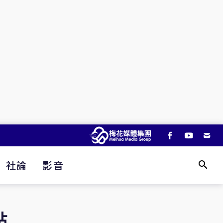
社論
影音
貼