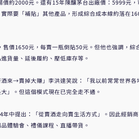
價約2000元。還有15年陳釀茅台出廠價：5999元，
實際要「補貼」其他產品，形成綜合成本線約落在16
，售價1650元，每賣一瓶倒貼50元。但他也強調，綜
品進貨量、延後履約、壓低庫存等。
著酒來→賣掉大賺」李洪達笑說：「我以前常常世界各
長大」。但這個模式現在已完全走不通。
24年中提出：「從賣酒走向賣生活方式」。因此經銷
精品體驗會、禮儀課程、直播帶貨。