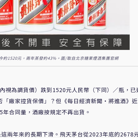
今約1520元，兩年蒸發約43%。圖/取自北京糖業煙酒集團官網
內視為調貨價）跌到1520元人民幣（下同）／瓶，已
是否「廠家控貨保價」？但《每日經濟新聞・將進酒》
25年合同量，酒廠按規定不再出貨。
是這兩年來的長期下滑。
飛天茅台從
2023年底的2678