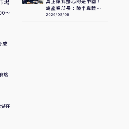
真正讓我擔心的是中國！
市場
韓產業部長：陸半導體投
00～
入速度驚人 三星、SK海
2026/08/06
力士恐失領先優勢
合成
地旅
商現在