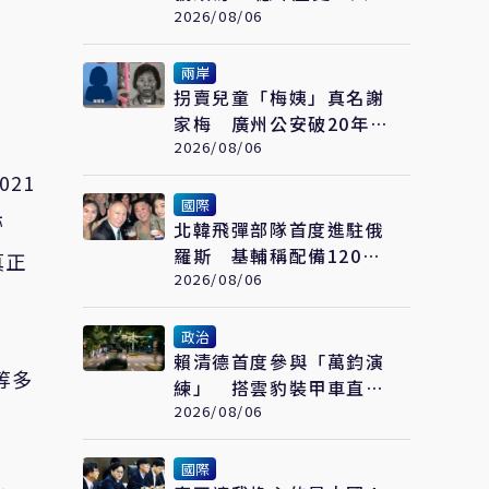
首度「看見」月球深部
2026/08/06
兩岸
拐賣兒童「梅姨」真名謝
家梅 廣州公安破20年大
案
2026/08/06
21
國際
跡
北韓飛彈部隊首度進駐俄
羅斯 基輔稱配備120枚
真正
彈道飛彈將攻擊烏克蘭
2026/08/06
政治
賴清德首度參與「萬鈞演
等多
練」 搭雲豹裝甲車直奔
衡山指揮所
2026/08/06
國際