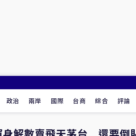
政治
兩岸
國際
台商
綜合
評論
渾身解數賣飛天茅台 還要倒