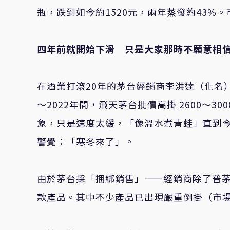
瓶，跌到如今約1520元，兩年蒸發約43%
四年前就開始下滑 只是大家那時不願意相
在酒業打滾20年的茅台經銷商李洪達（化名）
～2022年間，飛天茅台批價高掛 2600～3
象，只是速度太緩，「像溫水煮青蛙」直到今年
警覺：「寒冬來了」。
由於茅台採「捆綁銷售」——經銷商除了普
款產品。其中不少產品已出現嚴重倒掛（市