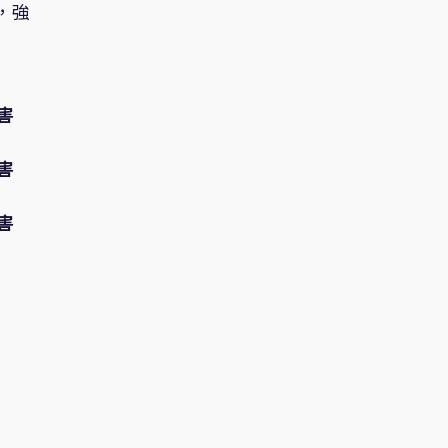
，強
害
害
害