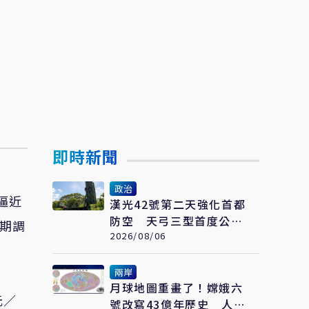
即時新聞
政治
逼近
漢光42號第二天強化首都
防空 天弓三型首度公開
近期調
部署台北市區
2026/08/06
兩岸
月球地圖重畫了！嫦娥六
元／
號改寫43億年歷史 人類