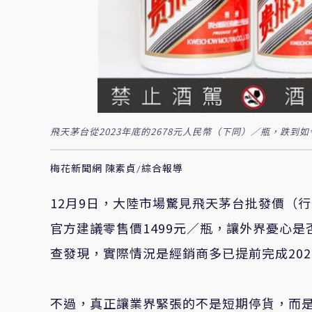
飛天茅台從2023年底的2678元人民幣（下同）／瓶，跌到如
梅花新聞網 陳素貞/綜合報導
12月9日，大陸市場驚見飛天茅台批發價（行
官方建議零售價1499元／瓶，讓外界憂心
查發現，實際情況是經銷商多已提前完成20
不過，真正讓業界緊張的不是短期停貨，而