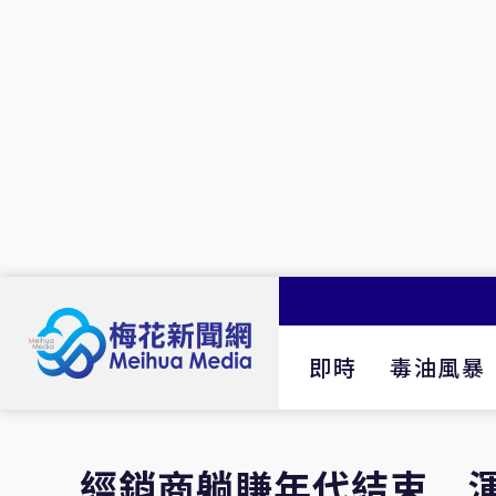
即時
毒油風暴
經銷商躺賺年代結束 