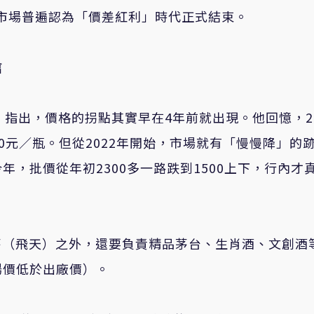
。市場普遍認為「價差紅利」時代正式結束。
信
指出，價格的拐點其實早在4年前就出現。他回憶，20
000元／瓶。但從2022年開始，市場就有「慢慢降」的
，批價從年初2300多一路跌到1500上下，行內才
茅（飛天）之外，還要負責精品茅台、生肖酒、文創酒
場價低於出廠價）。