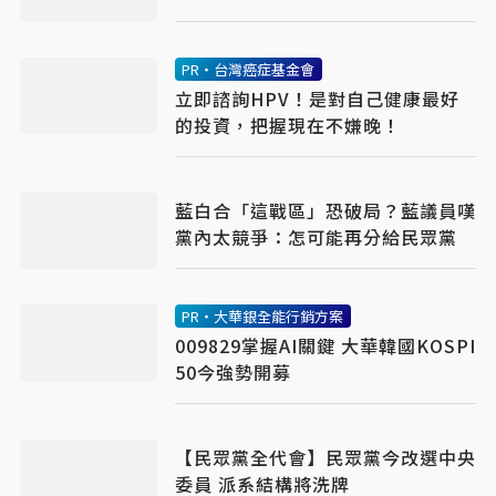
消費空難
PR・台灣癌症基金會
立即諮詢HPV！是對自己健康最好
的投資，把握現在不嫌晚！
藍白合「這戰區」恐破局？藍議員嘆
黨內太競爭：怎可能再分給民眾黨
PR・大華銀全能行銷方案
009829掌握AI關鍵 大華韓國KOSPI
50今強勢開募
【民眾黨全代會】民眾黨今改選中央
委員 派系結構將洗牌