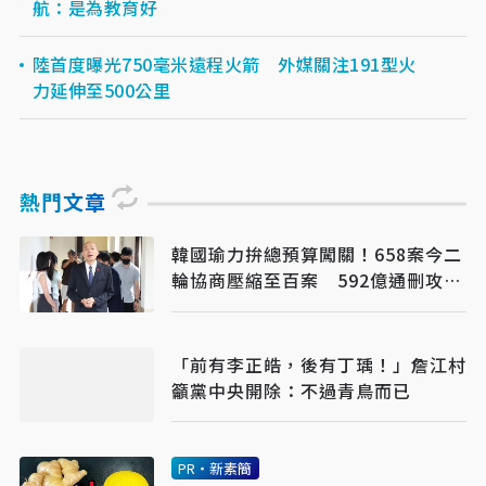
航：是為教育好
陸首度曝光750毫米遠程火箭 外媒關注191型火
力延伸至500公里
熱門文章
韓國瑜力拚總預算闖關！658案今二
輪協商壓縮至百案 592億通刪攻防
成決戰焦點
「前有李正皓，後有丁瑀！」詹江村
籲黨中央開除：不過青鳥而已
PR・新素簡