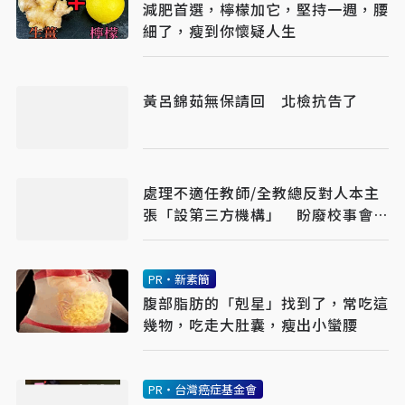
減肥首選，檸檬加它，堅持一週，腰
細了，瘦到你懷疑人生
黃呂錦茹無保請回 北檢抗告了
處理不適任教師/全教總反對人本主
張「設第三方機構」 盼廢校事會
議、案件分流
PR・新素簡
腹部脂肪的「剋星」找到了，常吃這
幾物，吃走大肚囊，瘦出小蠻腰
PR・台灣癌症基金會