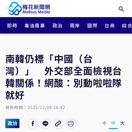
即時
毒油風暴
政治
兩岸
國際
台商
綜
南韓仍標「中國（台
灣）」 外交部全面檢視台
韓關係！網酸：別動啦啦隊
就好
發佈時間：2025/12/09 16:42
大
中
小
政治