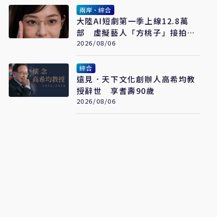
兩岸、綜合
大陸AI短劇第一季上線12.8萬
部 虛擬藝人「方桃子」接拍美
瞳廣告
2026/08/06
綜合
遠見．天下文化創辦人高希均教
授辭世 享耆壽90歲
2026/08/06