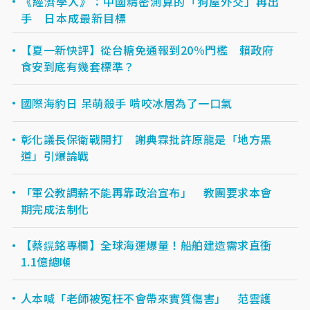
《經濟學人》：中國精密測算的「狗屋外交」再出
手 日本成最新目標
【夏一新快評】從台糖免通報到20％門檻 賴政府
食安到底有幾套標準？
國際海豹日 呆萌殺手 啃咬冰層為了一口氣
彰化議長保衛戰開打 謝典霖批許原龍是「地方黑
道」引爆論戰
「軍公教調薪不能再靠政治宣布」 教團要求本會
期完成法制化
【蔡鎤銘專欄】全球海運爆量！船舶建造需求直衝
1.1億總噸
人本喊「老師被冤枉不會帶來實質傷害」 范雲護