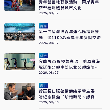
青年薈營地聯歡活動 兩岸青年
齊聚福州體驗城市文化
2026/08/07
兩岸
第十四屆海峽青年連心匯福州登
場 逾1100名兩岸青年參與交流
2026/08/07
綜合
宜蘭防38度極端高溫 颱風白海
豚延後北轉中部以北父親節防豪
大雨
2026/08/07
政治
蕭萬長任張啓楷競總榮譽主委
贈紀念錶勉「珍惜時間、認真打
拚」
2026/08/06