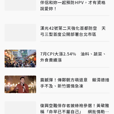
伴侶和妳一起預防HPV，才有資格
說愛妳！
漢光42號第二天強化首都防空 天
弓三型首度公開部署台北市區
7月CPI大漲2.54％ 油料、蔬菜、
外食費續漲
震撼彈！傳鄭朝方萌退意 賴清德措
手不及、新竹選情急凍
復興空難倖存者披綠袍參選！黃敬雅
稱「命早已不屬自己」 網批情勒：