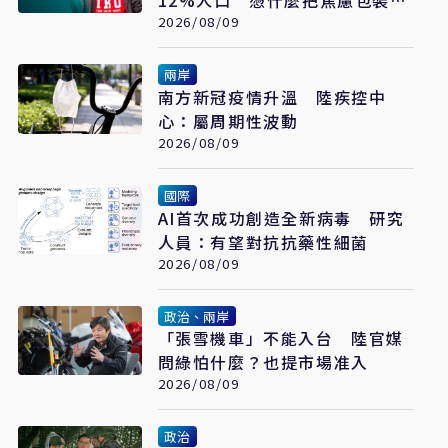
12%人口 憑什麼把焦慮包裝成
普世價值
2026/08/09
兩岸
南方新冠疫情升溫 陸疾控中
心：屬周期性波動
2026/08/09
國際
AI首次成功創造全新病毒 研究
人員：有望對抗抗藥性細菌
2026/08/09
政治、兩岸
「張雪機車」不能入台 陸官媒
問綠怕什麼？也提市場准入
2026/08/09
政治