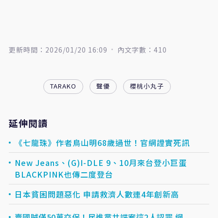
更新時間：2026/01/20 16:09
內文字數：410
TARAKO
聲優
櫻桃小丸子
延伸閱讀
《七龍珠》作者鳥山明68歲過世！官網證實死訊
New Jeans、(G)I-DLE 9、10月來台登小巨蛋
BLACKPINK也傳二度登台
日本貧困問題惡化 申請救濟人數連4年創新高
賣國賊僅50萬交保！民進黨共諜案這2人認罪 網