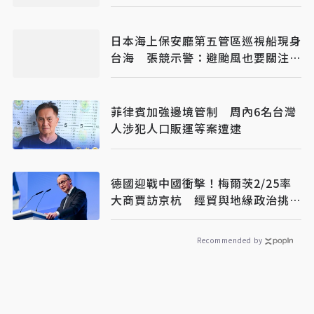
日本海上保安廳第五管區巡視船現身
台海 張競示警：避颱風也要關注航
行動向
菲律賓加強邊境管制 周內6名台灣
人涉犯人口販運等案遭逮
德國迎戰中國衝擊！梅爾茨2/25率
大商賈訪京杭 經貿與地緣政治挑戰
並行
Recommended by