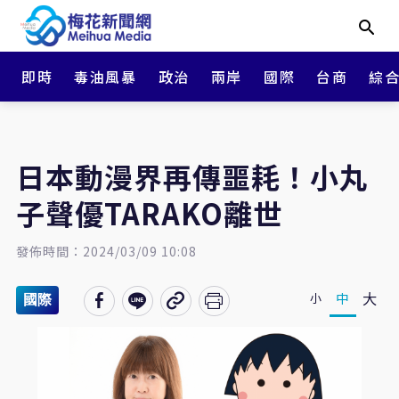
即時
毒油風暴
政治
兩岸
國際
台商
綜
日本動漫界再傳噩耗！小丸
子聲優TARAKO離世
發佈時間：2024/03/09 10:08
大
中
小
國際