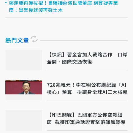
鄭運鵬再獲拔擢！自曝接台灣世曦董座 網質疑專業
度：畢業後就沒再碰土木
熱門文章
【快訊】習金會加大戰略合作 口岸
全開、國際交通恢復
728兆韓元！李在明公布創紀錄「AI
核心」預算 拚躋身全球AI三大強權
【印巴開戰】巴國軍方公佈空戰細
節 截獲印軍通話證實擊落飆風戰機