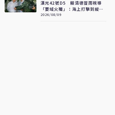
漢光42號D5 賴清德冒雨視導
「要域火殲」：海上打擊到縱深
防禦驗證整體戰力
2026/08/09