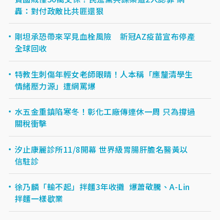
轟：對付政敵比共匪還狠
剛坦承恐帶來罕見血栓風險 新冠AZ疫苗宣布停產
全球回收
特教生刺傷年輕女老師眼睛！人本稱「應釐清學生
情緒壓力源」遭網罵爆
水五金重鎮陷寒冬！彰化工廠傳連休一周 只為撐過
關稅衝擊
汐止康麗診所11/8開幕 世界級胃腸肝膽名醫黃以
信駐診
徐乃麟「輸不起」拌麵3年收攤 爆蕭敬騰、A-Lin
拌麵一樣歇業