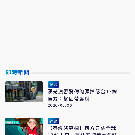
即時新聞
政治
漢光演習驚傳砲彈掉落台13線
軍方：繫固帶鬆脫
2026/08/09
評論
【蔡鎤銘專欄】西方只佔全球