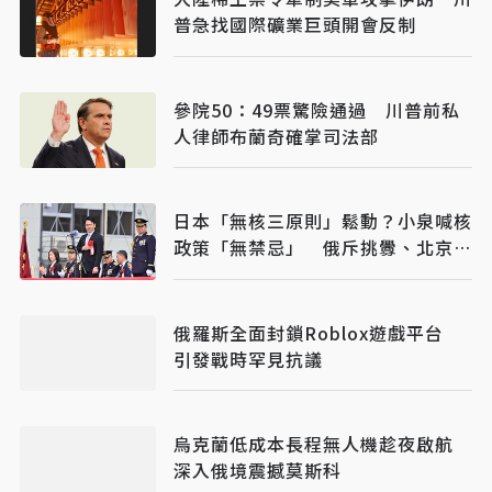
普急找國際礦業巨頭開會反制
參院50：49票驚險通過 川普前私
人律師布蘭奇確掌司法部
日本「無核三原則」鬆動？小泉喊核
政策「無禁忌」 俄斥挑釁、北京早
警戒
俄羅斯全面封鎖Roblox遊戲平台
引發戰時罕見抗議
烏克蘭低成本長程無人機趁夜啟航
深入俄境震撼莫斯科