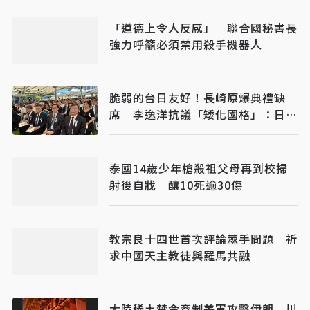
「道德上令人反感」 聯合國秘書長
強力呼籲必須禁用殺手機器人
脆弱的台日友好！長崎原爆典禮缺
席 李逸洋抗議「矮化國格」：日媒
揭長崎特殊安排
泰國14歲少年槍殺祖父母再到校掃
射後自戕 釀10死逾30傷
教宗良十四世首次評論棘手問題 祈
求中國天主教徒與羅馬共融
大陸稀土禁令牽制美軍攻擊伊朗 川