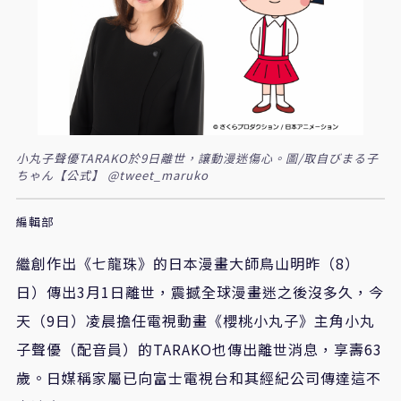
小丸子聲優TARAKO於9日離世，讓動漫迷傷心。圖/取自びまる子
ちゃん【公式】 @tweet_maruko
編輯部
繼創作出《七龍珠》的日本漫畫大師鳥山明昨（8）
日）傳出3月1日離世，震撼全球漫畫迷之後沒多久，今
天（9日）凌晨擔任電視動畫《櫻桃小丸子》主角小丸
子聲優（配音員）的
TARAKO
也傳出離世消息，享壽63
歲。日媒稱家屬已向富士電視台和其經紀公司傳達這不