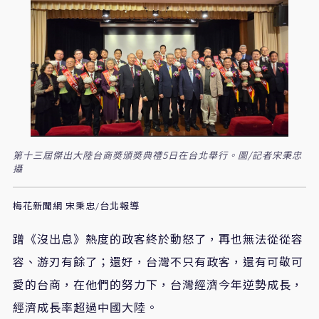
第十三屆傑出大陸台商奬頒奬典禮5日在台北舉行。圖/記者宋秉忠
攝
梅花新聞網 宋秉忠/台北報導
蹭《沒出息》熱度的政客終於動怒了，再也無法從從容
容、游刃有餘了；還好，台灣不只有政客，還有可敬可
愛的台商，在他們的努力下，台灣經濟今年逆勢成長，
經濟成長率超過中國大陸。