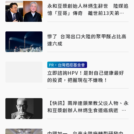
永和豆漿創始人林炳生辭世 陸媒追
憶「豆哥」傳奇 離世前13天弟弟
接掌香港永和
慘了 台灣出口大陸的聚甲醛占比高
達六成
PR・台灣癌症基金會
立即諮詢HPV！是對自己健康最好
的投資，把握現在不嫌晚！
【快訊】兩岸連鎖業教父级人物、永
和豆漿創辦人林炳生食道癌病逝 享
年70歲
中國加一 台商大陸廠轉型研發中