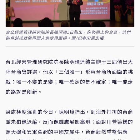
台北經營管理研究院院長陳明璋5日指出，逆勢而上的台商，他們
的卓越成就值得國人肯定與讚揚。圖/記者宋秉忠攝
台北經營管理研究院院長陳明璋連續主辦十三屆傑出大
陸台商獎評選，他以「三個唯一」形容台商所面臨的挑
戰：唯一不變的是變；唯一確定的是不確定；唯一能走
的路就是創新。
身處極度混亂的今日，陳明璋指出，到海外打拚的台商
並未猶豫退縮，反而像雄鷹展翅高飛；面對川普這樣的
黑天鵝和異軍突起的中國灰犀牛，台商毅然重整供應