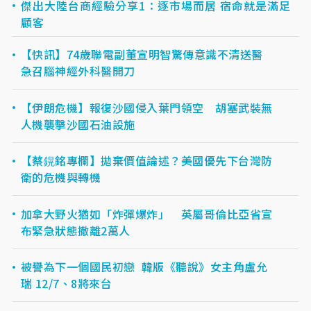
傑出大陸台商經驗分享1：逐市場而居 宿命就是滿足
顧客
【快訊】74歲聯電副董宣明智驚傳意識不清送醫
急召腦神經外科醫開刀
【伊朗危機】報復沙國侵入葉門領空 胡塞武裝無
人機襲擊沙國石油設施
【蔡鎤銘專欄】拋棄價值論述？美國優先下台灣防
衛的危機與轉機
加拿大野火猶如「炸彈爆炸」 英屬哥倫比亞省宣
布緊急狀態撤離2萬人
被譽為下一個國民初戀 韓版《聽說》女主角盧允
瑞 12/7、8將來台