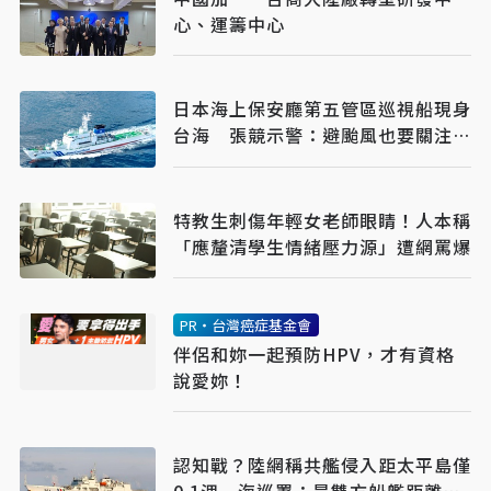
心、運籌中心
日本海上保安廳第五管區巡視船現身
台海 張競示警：避颱風也要關注航
行動向
特教生刺傷年輕女老師眼睛！人本稱
「應釐清學生情緒壓力源」遭網罵爆
PR・台灣癌症基金會
伴侶和妳一起預防HPV，才有資格
說愛妳！
認知戰？陸網稱共艦侵入距太平島僅