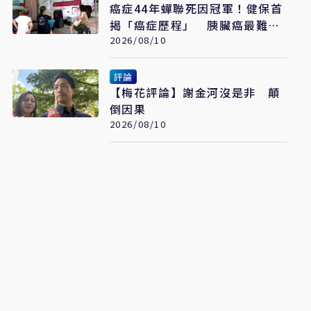
癌症44年蟬聯死因冠軍！健保首
揭「癌症歷程」 胰臟癌最難
治、肺癌驚見院際差41.8個百分
2026/08/10
點
評論
【梅花評論】謝金河沒是非 顛
倒因果
2026/08/10