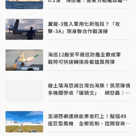
0.1浬 海巡署：是雙方船艦距離、
已強勢驅離
翼龍-3進入軍用化新階段？「攻
擊-3A」現身聯合作戰演練
海巡12艘安平級巡防艦全數成軍
戰時可快速轉換掛載雄風飛彈
廢土填海恐滅台灣白海豚！民眾陳情
多機關慘收「罐頭文」 網怒轟：骯
髒政府
澎湖西嶼遭綠能業者盯上！擬插49
座巨型風機 全鄉抵制、控開發商打
消耗戰