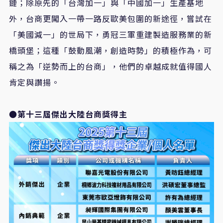
鏈；除原先的「台灣加一」與「中國加一」生產基地
外，台商更闖入一帶一路反歐美包圍的新途徑，嘗試在
「美國減一」的世局下，勇冠三軍重建製造服務業的新
橋頭堡；這種「鼓動風潮，創造時勢」的積極作為，可
稱之為「逆勢而上的台商」，他們的卓越成就值得國人
肯定與讚揚。
●第十三屆傑出大陸台商獎得主