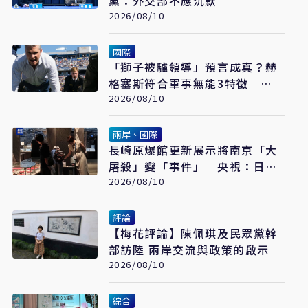
黨：外交部不應沉默
2026/08/10
國際
「獅子被驢領導」預言成真？赫
格塞斯符合軍事無能3特徵
《軍事無能心理學》半世紀後受
2026/08/10
矚目
兩岸、國際
長崎原爆館更新展示將南京「大
屠殺」變「事件」 央視：日本
又在偷改歷史
2026/08/10
評論
【梅花評論】陳佩琪及民眾黨幹
部訪陸 兩岸交流與政策的啟示
2026/08/10
綜合