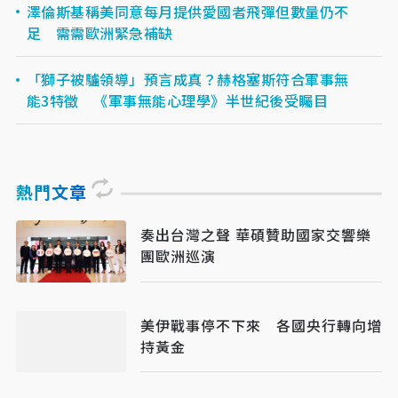
澤倫斯基稱美同意每月提供愛國者飛彈但數量仍不
足 需需歐洲緊急補缺
「獅子被驢領導」預言成真？赫格塞斯符合軍事無
能3特徵 《軍事無能心理學》半世紀後受矚目
熱門文章
奏出台灣之聲 華碩贊助國家交響樂
團歐洲巡演
美伊戰事停不下來 各國央行轉向增
持黃金