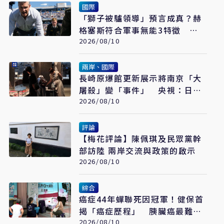
國際
「獅子被驢領導」預言成真？赫
格塞斯符合軍事無能3特徵
《軍事無能心理學》半世紀後受
2026/08/10
矚目
兩岸、國際
長崎原爆館更新展示將南京「大
屠殺」變「事件」 央視：日本
又在偷改歷史
2026/08/10
評論
【梅花評論】陳佩琪及民眾黨幹
部訪陸 兩岸交流與政策的啟示
2026/08/10
綜合
癌症44年蟬聯死因冠軍！健保首
揭「癌症歷程」 胰臟癌最難
治、肺癌驚見院際差41.8個百分
2026/08/10