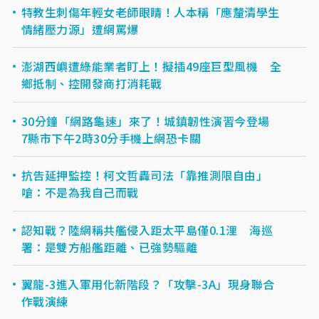
特教生刺傷年輕女老師眼睛！人本稱「應釐清學生
情緒壓力源」遭網罵爆
澎湖西嶼遭綠能業者盯上！擬插49座巨型風機 全
鄉抵制、控開發商打消耗戰
30分鐘「網路龜速」來了！城鎮韌性演習今登場
7縣市下午2時30分手機上網恐卡關
抗告延押監控！柯文哲轟司法「靠推測限自由」
嗆：不是為我自己而戰
認知戰？陸網稱共艦侵入距太平島僅0.1浬 海巡
署：是雙方船艦距離、已強勢驅離
翼龍-3進入軍用化新階段？「攻擊-3A」現身聯合
作戰演練