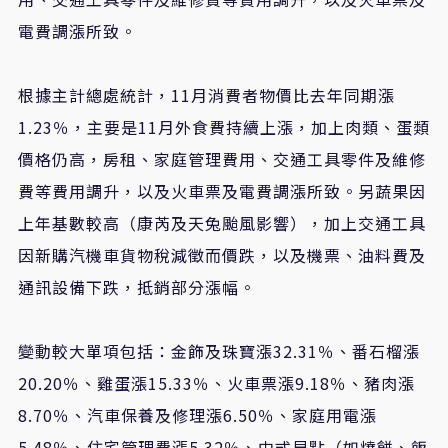
電費調漲所致。
根據主計總處統計，11月消費者物價比去年同期漲
1.23％，主要是11月外食費持續上漲，加上肉類、蛋類
價格仍高，房租、家庭管理費用、交通工具零件及維修
費等費用調升，以及火車票及電費調漲所致。另蔬果因
上年基數較高（康芮及天兔颱風影響），加上交通工具
因新購汽機車貨物稅減徵而價跌，以及機票、油料費及
通訊設備下跌，抵銷部分漲幅。
變動較大單項包括：金飾及珠寶漲32.31％、番石榴漲
20.20％、雞蛋漲15.33％、火車票漲9.18％、豬肉漲
8.70％、汽車保養及修理漲6.50％、家庭用電漲
5.48％、住宅管理費漲5.32％、中式早點（如燒餅、飯