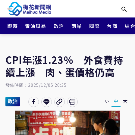
即時
毒油風暴
政治
兩岸
國際
台商
綜
CPI年漲1.23％ 外食費持
續上漲 肉、蛋價格仍高
發佈時間：2025/12/05 20:35
大
中
小
政治