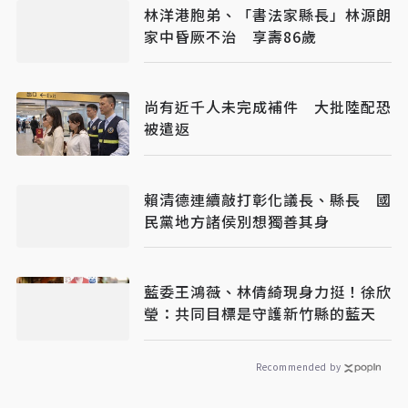
林洋港胞弟、「書法家縣長」林源朗
家中昏厥不治 享壽86歲
尚有近千人未完成補件 大批陸配恐
被遣返
賴清德連續敲打彰化議長、縣長 國
民黨地方諸侯別想獨善其身
藍委王鴻薇、林倩綺現身力挺！徐欣
瑩：共同目標是守護新竹縣的藍天
Recommended by