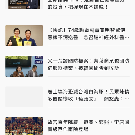
的投資，把握現在不嫌晚！
【快訊】74歲聯電副董宣明智驚傳
意識不清送醫 急召腦神經外科醫開
刀
又一荒謬國防標案！茶葉商承包國防
伺服器標案、被韓國瑜告到敗訴
廢土填海恐滅台灣白海豚！民眾陳情
多機關慘收「罐頭文」 網怒轟：骯
髒政府
故宮百年院慶 范寬、郭熙、李唐國
寶級巨作南院登場