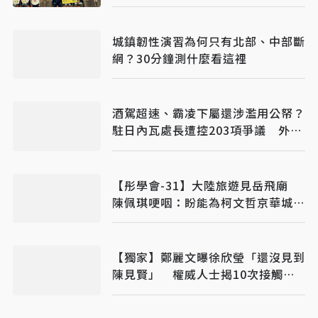
城鎮韌性演習為何只有北部、中部斷
網？30分鐘測什麼看這裡
酒駕超速、霸凌下屬還涉濫用公帑？
駐日內瓦處長遭控203項爭議 外交
部啟動調查
【彤學會-31】大陸旅遊見岳飛廟
陳佩琪哽咽：盼能為柯文哲京華城案
平反
【獨家】鄭麗文曝徐欣瑩「還沒見到
陳見賢」 權威人士揭10次接觸未
果：整合最後一哩路