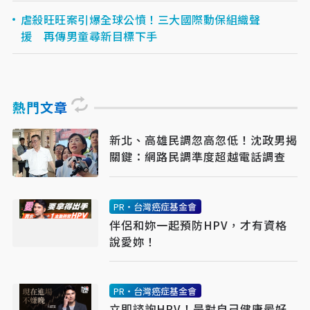
虐殺旺旺案引爆全球公憤！三大國際動保組織聲
援 再傳男童尋新目標下手
熱門文章
新北、高雄民調忽高忽低！沈政男揭
關鍵：網路民調準度超越電話調查
PR・台灣癌症基金會
伴侶和妳一起預防HPV，才有資格
說愛妳！
PR・台灣癌症基金會
立即諮詢HPV！是對自己健康最好