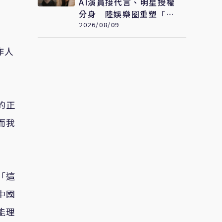
AI演員接代言、明星授權
分身 陸娛樂圈重塑「明
星」定義
2026/08/09
作人
的正
而我
「這
中國
能理