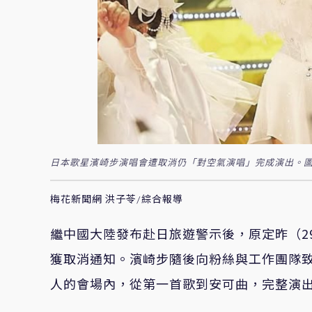
日本歌星濱崎步演唱會遭取消仍「對空氣演唱」完成演出。圖/
梅花新聞網 洪子苓/綜合報導
繼中國大陸發布赴日旅遊警示後，原定昨（2
獲取消通知。濱崎步隨後向粉絲與工作團隊
人的會場內，從第一首歌到安可曲，完整演