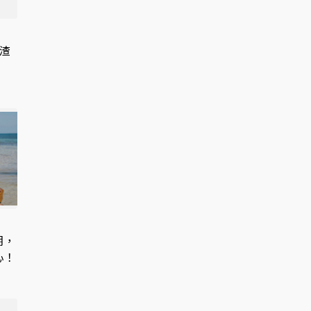
是渣
期，
心！