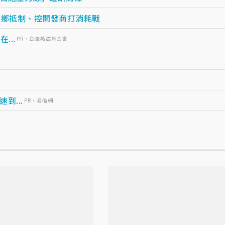
全鄉抵制、控開發商打消耗戰
...
PR・台灣癌症基金會
...
PR・易借網