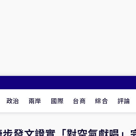
政治
兩岸
國際
台商
綜合
評論
崎步發文證實「對空氣獻唱」