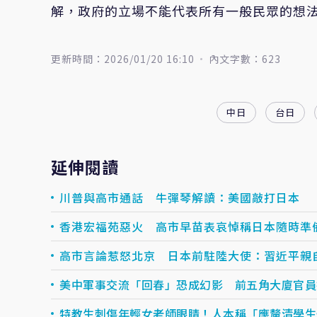
解，政府的立場不能代表所有一般民眾的想
更新時間：2026/01/20 16:10
內文字數：623
中日
台日
延伸閱讀
川普與高市通話 牛彈琴解讀：美國敲打日本
香港宏福苑惡火 高市早苗表哀悼稱日本隨時準
高市言論惹怒北京 日本前駐陸大使：習近平親
美中軍事交流「回春」恐成幻影 前五角大廈官員
特教生刺傷年輕女老師眼睛！人本稱「應釐清學生