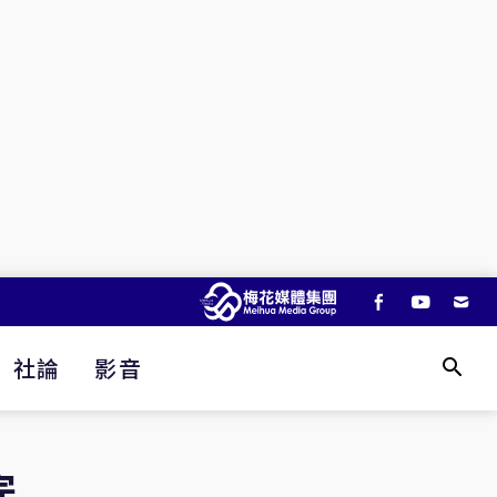
社論
影音
完