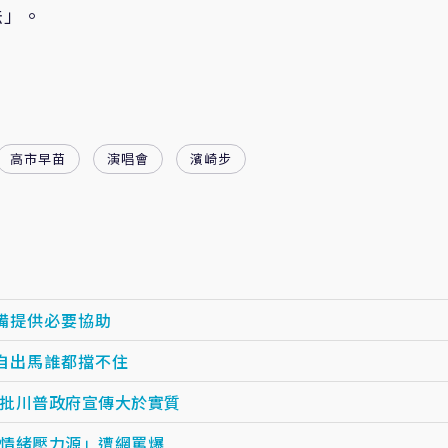
法」。
高市早苗
演唱會
濱崎步
備提供必要協助
自出馬誰都擋不住
批川普政府宣傳大於實質
情緒壓力源」遭網罵爆