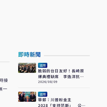
即時新聞
國際
脆弱的台日友好！長崎原
爆典禮缺席 李逸洋抗議
時接
「矮化國格」：日媒揭長
2026/08/09
崎特殊安排
無一
國際
華郵：川普盼金主
2028「支持范斯」 公開