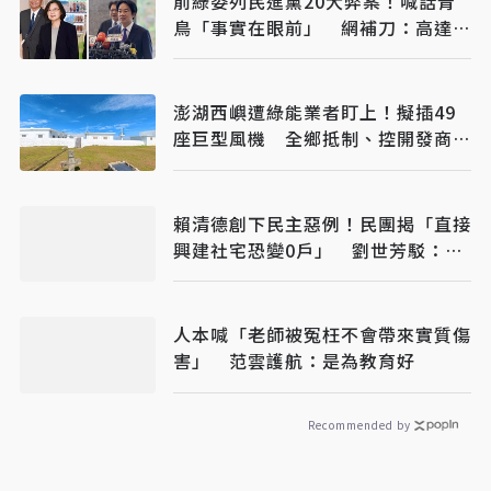
前綠委列民進黨20大弊案！喊話青
鳥「事實在眼前」 網補刀：高達
50個國家隊
澎湖西嶼遭綠能業者盯上！擬插49
座巨型風機 全鄉抵制、控開發商打
消耗戰
賴清德創下民主惡例！民團揭「直接
興建社宅恐變0戶」 劉世芳駁：以
偏概全
人本喊「老師被冤枉不會帶來實質傷
害」 范雲護航：是為教育好
Recommended by