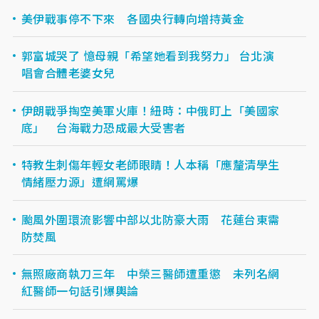
美伊戰事停不下來 各國央行轉向增持黃金
郭富城哭了 憶母親「希望她看到我努力」 台北演
唱會合體老婆女兒
伊朗戰爭掏空美軍火庫！紐時：中俄盯上「美國家
底」 台海戰力恐成最大受害者
特教生刺傷年輕女老師眼睛！人本稱「應釐清學生
情緒壓力源」遭網罵爆
颱風外圍環流影響中部以北防豪大雨 花蓮台東需
防焚風
無照廠商執刀三年 中榮三醫師遭重懲 未列名網
紅醫師一句話引爆輿論