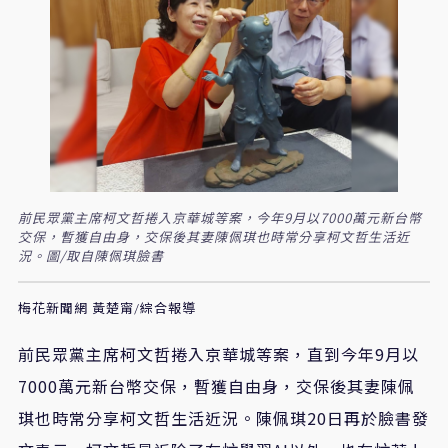
前民眾黨主席柯文哲捲入京華城等案，今年9月以7000萬元新台幣
交保，暫獲自由身，交保後其妻陳佩琪也時常分享柯文哲生活近
況。圖/取自陳佩琪臉書
梅花新聞網 黃楚甯/綜合報導
前民眾黨主席柯文哲捲入京華城等案，直到今年9月以
7000萬元新台幣交保，暫獲自由身，交保後其妻陳佩
琪也時常分享柯文哲生活近況。陳佩琪20日再於臉書發