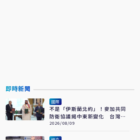
即時新聞
國際
不是「伊斯蘭北約」！麥加共同
防衛協議揭中東新變化 台灣該
看懂「多層次安全」
2026/08/09
綜合