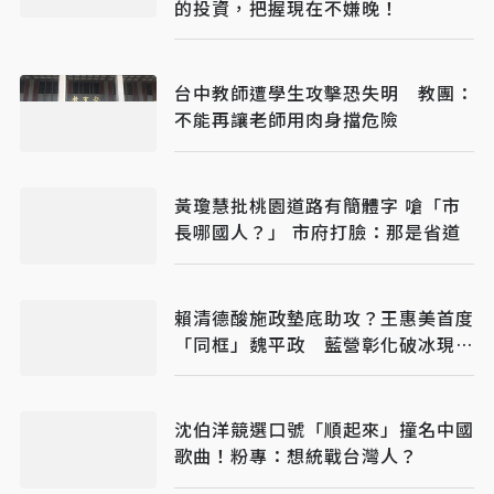
的投資，把握現在不嫌晚！
台中教師遭學生攻擊恐失明 教團：
不能再讓老師用肉身擋危險
黃瓊慧批桃園道路有簡體字 嗆「市
長哪國人？」 市府打臉：那是省道
賴清德酸施政墊底助攻？王惠美首度
「同框」魏平政 藍營彰化破冰現曙
光
沈伯洋競選口號「順起來」撞名中國
歌曲！粉專：想統戰台灣人？