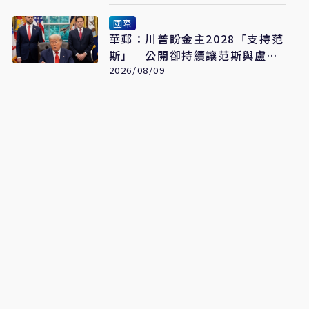
國際
華郵：川普盼金主2028「支持范
斯」 公開卻持續讓范斯與盧比
奧較勁接班
2026/08/09