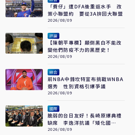
「費仔」遭DFA後重返水手 改
簽小聯盟約 要從3A拚回大聯盟
2026/08/09
評論
【陳朝平專欄】顛倒黑白不能改
變他們防疫不力的黑歷史！
2026/08/09
綜合
前NBA中鋒坎特宣布挑戰WNBA
選秀 性別資格引爆爭議
2026/08/09
國際
脆弱的台日友好！長崎原爆典禮
缺席 李逸洋抗議「矮化國
格」：日媒揭長崎特殊安排
2026/08/09