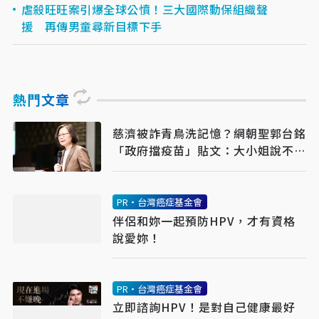
虐殺旺旺案引爆全球公憤！三大國際動保組織聲
援 再傳男童尋新目標下手
熱門文章
慈濟被詐青鳥洗記憶？網朝聖郭台銘
「政府擋疫苗」貼文：大小姐說不要
買
PR・台灣癌症基金會
伴侶和妳一起預防HPV，才有資格
說愛妳！
PR・台灣癌症基金會
立即諮詢HPV！是對自己健康最好