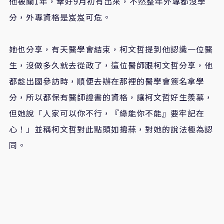
他被關1年，幸好9月初有出來，不然整年外專都沒學
分，外專資格是岌岌可危。
她也分享，有天醫學會結束，柯文哲提到他認識一位醫
生，沒做多久就去從政了，這位醫師跟柯文哲分享，他
都趁出國參訪時，順便去辦在那裡的醫學會簽名拿學
分，所以都保有醫師證書的資格，讓柯文哲好生羨慕，
但她說「人家可以你不行，『綠能你不能』要牢記在
心！」並稱柯文哲對此點頭如搗蒜，對她的說法極為認
同。