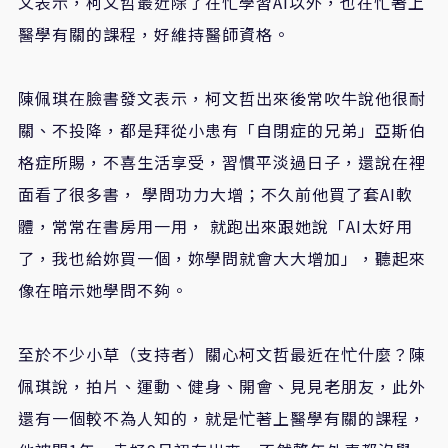
文表示，柯文哲最近除了在忙學習AI以外，也在忙著上
醫學有關的課程，好維持醫師資格。
陳佩琪在臉書發文表示，柯文哲出來後常吹牛說他很耐
關、不投降，都是拜從小患有「自閉症的兄弟」亞斯伯
格症所賜，不喜生活享受，習慣平淡過日子，還說在裡
面看了很多書， 學問功力大增；不久前他買了套AI軟
體，常常在書房用一用， 就跑出來跟她說「AI太好用
了，我也給妳買一個，妳學問就會大大增加」，聽起來
像在暗示她學問不夠。
至於不少小草（支持者）關心柯文哲最近在忙什麼？陳
佩琪說，拍片、運動、健身、開會、見見老朋友，此外
還有一個較不為人知的，就是忙著上醫學有關的課程，