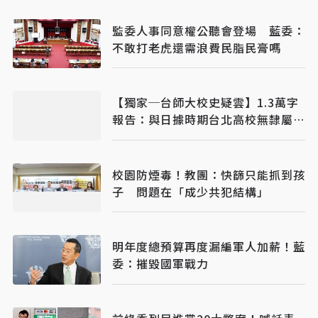
監委人事同意權公聽會登場 藍委：
不敢打老虎還需浪費民脂民膏嗎
【獨家─台師大校史疑雲】1.3萬字
報告：與日據時期台北高校無隸屬關
係
校園防煙毒！教團：快篩只能抓到孩
子 問題在「成少共犯結構」
明年度總預算再度漏編軍人加薪！藍
委：摧毀國軍戰力