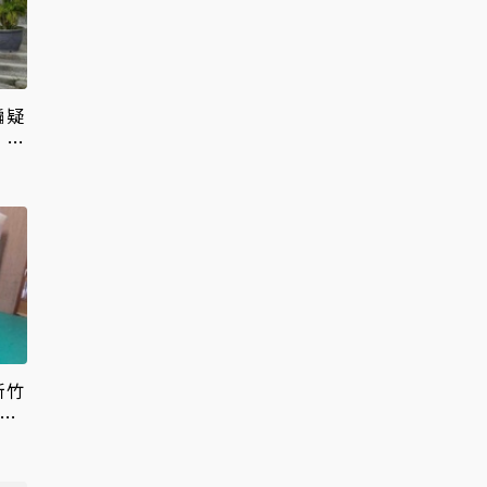
騙疑
 配
新竹
罰