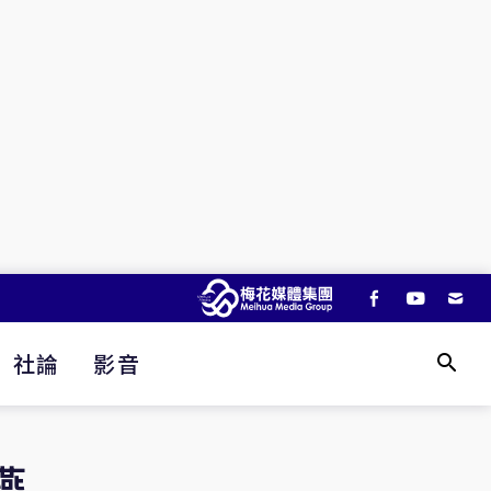
社論
影音
燕