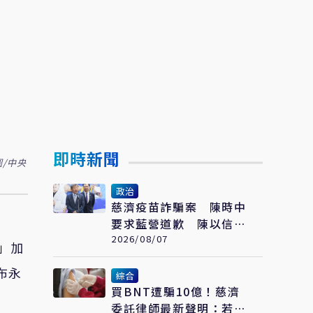
即時新聞
/中央
政治
慈濟疫苗詐騙案 陳時中
要求藍營道歉 陳以信
批：為從毒油案脫身
2026/08/07
」加
布永
綜合
買BNT遭騙10億！慈濟
委託律師最新聲明：若被