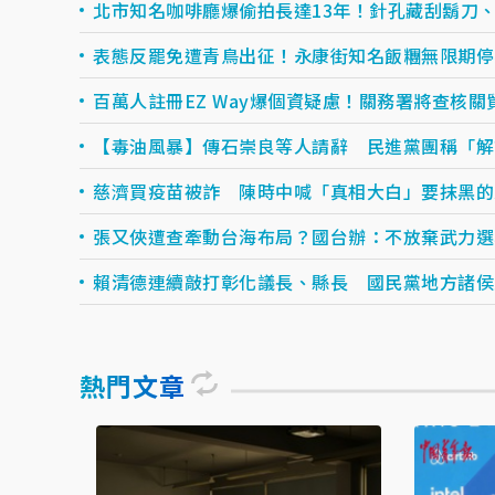
北市知名咖啡廳爆偷拍長達13年！針孔藏刮鬍刀、
表態反罷免遭青鳥出征！永康街知名飯糰無限期停
百萬人註冊EZ Way爆個資疑慮！關務署將查核關
【毒油風暴】傳石崇良等人請辭 民進黨團稱「解
慈濟買疫苗被詐 陳時中喊「真相大白」要抹黑的
張又俠遭查牽動台海布局？國台辦：不放棄武力選
賴清德連續敲打彰化議長、縣長 國民黨地方諸侯
熱門文章