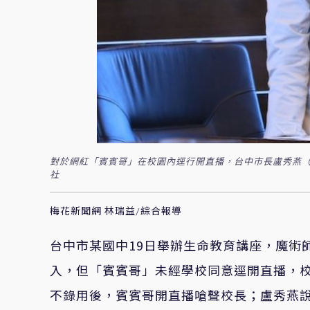
對於網紅「賓賓哥」在校園內逕行開直播，台中市長盧秀燕（
社
梅花新聞網 林瑞益/綜合報導
台中市某國中19日舉辦生命教育講座，魔術
入，但
「賓賓哥」
未經學校同意逕開直播，
不錄用後，賓賓哥開直播嗆聲校長；盧秀燕