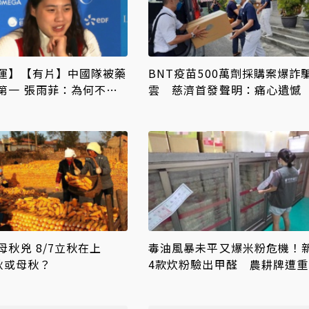
運】【有片】中國隊被藥
BNT疫苗500萬劑採購案爆詐
第一 張雨菲：為何不質
雲 慈濟首發聲明：痛心遺憾
飛魚」
合司法將追究權益
母秋兇 8/7立秋在上
毒油風暴未平又爆米粉危機！
秋或母秋？
4款炊粉驗出甲醛 農耕牌遭重
384萬