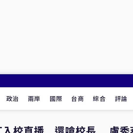
政治
兩岸
國際
台商
綜合
評論
紅入校直播 還嗆校長 盧秀