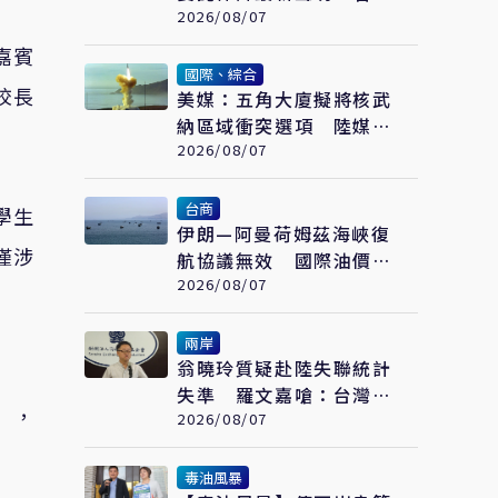
告定罪 保留民事請求賠
2026/08/07
償
嘉賓
國際、綜合
校長
美媒：五角大廈擬將核武
納區域衝突選項 陸媒控
「核訛詐」
2026/08/07
台商
學生
伊朗—阿曼荷姆茲海峽復
僅涉
航協議無效 國際油價會
說話
2026/08/07
兩岸
翁曉玲質疑赴陸失聯統計
失準 羅文嘉嗆：台灣立
」，
委信國台辦說謊話
2026/08/07
毒油風暴