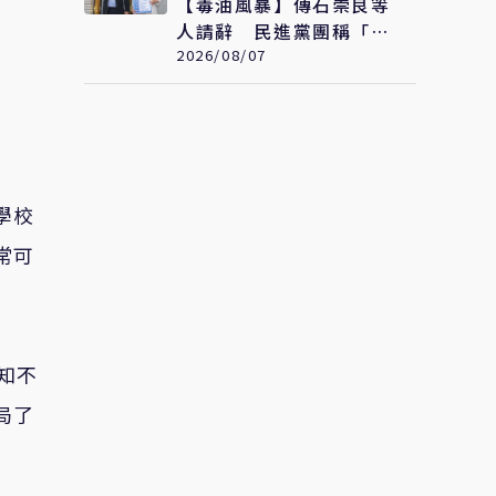
【毒油風暴】傳石崇良等
人請辭 民進黨團稱「解
讀合理」：但地方不要都
2026/08/07
甩鍋中央
學校
常可
知不
局了