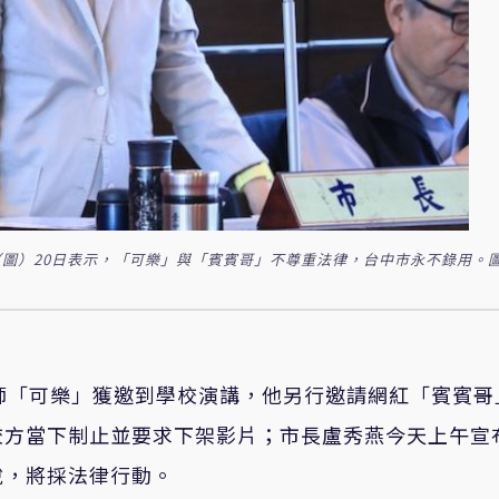
圖）20日表示，「可樂」與「賓賓哥」不尊重法律，台中市永不錄用。圖
師「可樂」獲邀到學校演講，他另行邀請網紅「賓賓哥
校方當下制止並要求下架影片；市長盧秀燕今天上午宣
說，將採法律行動。