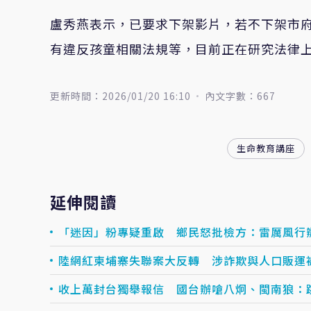
盧秀燕表示，已要求下架影片，若不下架市
有違反孩童相關法規等，目前正在研究法律
更新時間：2026/01/20 16:10
內文字數：667
生命教育講座
延伸閱讀
「迷因」粉專疑重啟 鄉民怒批檢方：雷厲風行
陸網紅柬埔寨失聯案大反轉 涉詐欺與人口販運
收上萬封台獨舉報信 國台辦嗆八炯、閩南狼：