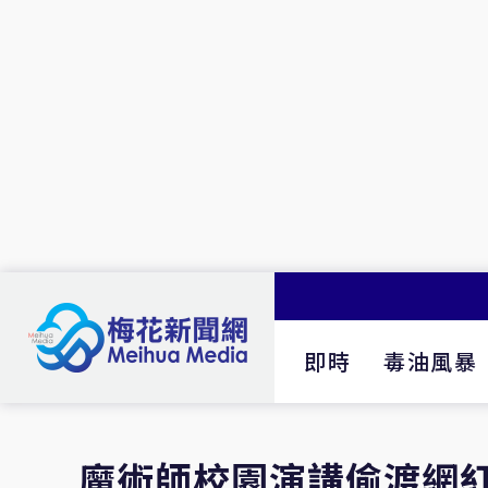
即時
毒油風暴
魔術師校園演講偷渡網