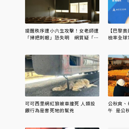
提醒秩序遭小六生攻擊！女老師遭
【巴黎奧
「掃把刺眼」恐失明 網質疑「共
檢率全球
融教育」
疑美國「
可可西里網紅狼被車撞死 人類投
公秋爽、
餵行為是害死牠的幫兇
午 是公