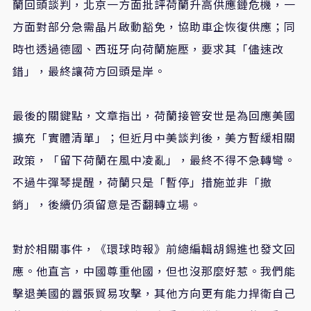
蘭回頭談判，北京一方面批評荷蘭升高供應鏈危機，一
方面對部分急需晶片啟動豁免，協助車企恢復供應；同
時也透過德國、西班牙向荷蘭施壓，要求其「儘速改
錯」，最終讓荷方回頭是岸。
最後的關鍵點，文章指出，荷蘭接管安世是為回應美國
擴充「實體清單」；但近月中美談判後，美方暫緩相關
政策，「留下荷蘭在風中凌亂」，最終不得不急轉彎。
不過牛彈琴提醒，荷蘭只是「暫停」措施並非「撤
銷」，後續仍須留意是否翻轉立場。
對於相關事件，《環球時報》前總編輯胡錫進也發文回
應。他直言，中國尊重他國，但也沒那麼好惹。我們能
擊退美國的囂張貿易攻擊，其他方向更有能力捍衛自己