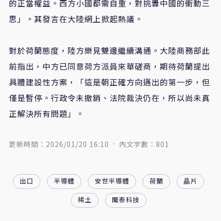
的正當權益。西方小國都需自重，對挑釁中國的衝動三
思」。其發言在大陸網上掀起熱議。
對於荷蘭態度，陸方樂見雙邊繼續溝通。大陸商務部此
前指出，中方已同意荷方派員來華磋商，期待荷蘭提出
具體建設性方案，「這是朝正確方向邁出的第一步，但
僅是暫停。行政令未撤銷、法院裁決仍在，所以尚未真
正解決所有問題」。
更新時間：2026/01/20 16:10
內文字數：801
出口
半導體
安世半導體
荷蘭
晶片
稀土
聞泰科技