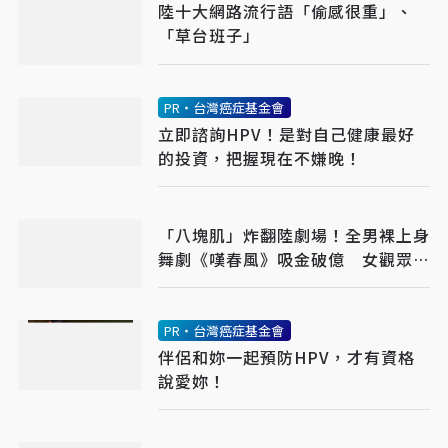
陸十大網路流行語「偷感很重」、
「草台班子」
PR・台灣癌症基金會
立即諮詢HPV！是對自己健康最好
的投資，把握現在不嫌晚！
「八塊肌」炸翻陸劇場！全男裸上身
舞劇《嘆春風》吸金破億 女觀眾狂
喊：終於懂武則天
PR・台灣癌症基金會
伴侶和妳一起預防HPV，才有資格
說愛妳！