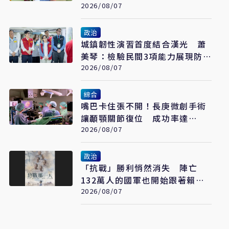
為柯文哲京華城案平反
2026/08/07
政治
城鎮韌性演習首度結合漢光 蕭
美琴：檢驗民間3項能力展現防
衛韌性
2026/08/07
綜合
嘴巴卡住張不開！長庚微創手術
讓顳顎關節復位 成功率達
97%
2026/08/07
政治
「抗戰」勝利悄然消失 陣亡
132萬人的國軍也開始跟著賴清
德喊「終戰」了
2026/08/07