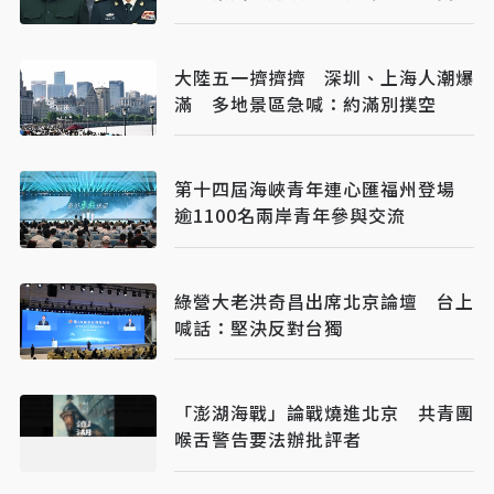
間
大陸五一擠擠擠 深圳、上海人潮爆
滿 多地景區急喊：約滿別撲空
第十四屆海峽青年連心匯福州登場
逾1100名兩岸青年參與交流
綠營大老洪奇昌出席北京論壇 台上
喊話：堅決反對台獨
「澎湖海戰」論戰燒進北京 共青團
喉舌警告要法辦批評者