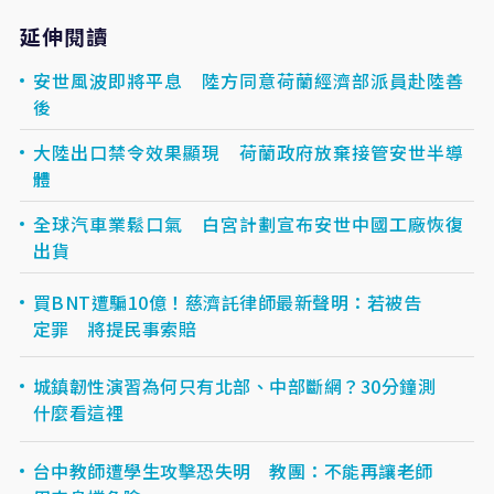
延伸閱讀
安世風波即將平息 陸方同意荷蘭經濟部派員赴陸善
後
大陸出口禁令效果顯現 荷蘭政府放棄接管安世半導
體
全球汽車業鬆口氣 白宮計劃宣布安世中國工廠恢復
出貨
買BNT遭騙10億！慈濟託律師最新聲明：若被告
定罪 將提民事索賠
城鎮韌性演習為何只有北部、中部斷網？30分鐘測
什麼看這裡
台中教師遭學生攻擊恐失明 教團：不能再讓老師