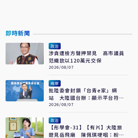
即時新聞
政治
涉貪遭檢方聲押禁見 高市議員
范織欽以120萬元交保
2026/08/07
兩岸
批陸委會封鎖「台青e家」網
站 大陸國台辦：顯示平台符合
台青需求
2026/08/07
政治
【彤學會-31】【有片】大陸旅
遊見岳飛廟 陳佩琪哽咽：盼能