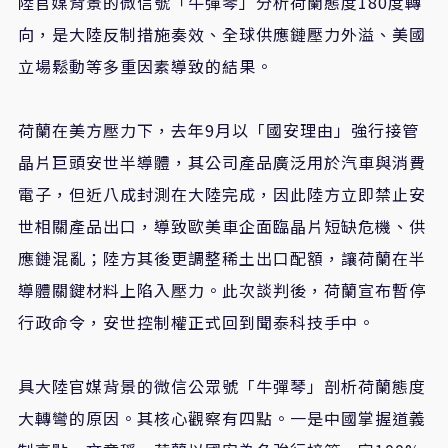
陸官媒背景的微信號「牛彈琴」分析荷蘭態度180度轉
向，是大陸反制措施奏效、全球供應鏈壓力外溢、美國
立場鬆動等多重因素導致的結果。
荷蘭在美方壓力下，去年9月以「國安理由」強行接管
晶片巨頭安世半導體，其公司產品廣泛用於汽車與消費
電子，但近八成封測在大陸完成，因此陸方立即禁止安
世相關產品出口，導致歐美車企面臨晶片短缺危機、供
應鏈混亂；陸方其後更調整稀土出口配額，讓荷蘭在半
導體關鍵材料上陷入壓力。此次談判後，荷蘭宣布暫停
行政命令，安世控制權正式回到聞泰科技手中。
具大陸官媒背景的微信公眾號「牛彈琴」剖析荷蘭態度
大轉彎的原因。其核心觀察有四點。一是中國掌握道義