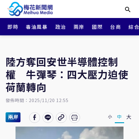
即時
毒油風暴
政治
兩岸
國際
台商
綜
陸方奪回安世半導體控制
權 牛彈琴：四大壓力迫使
荷蘭轉向
發佈時間：2025/11/20 12:55
大
中
小
兩岸