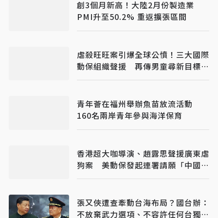
創3個月新高！大陸2月份製造業
PMI升至50.2% 重返擴張區間
虐殺旺旺案引爆全球公憤！三大國際
動保組織聲援 再傳男童尋新目標下
手
青年薈在福州舉辦魚苗放流活動
160名兩岸青年參與海洋保育
香港超大咖導演、趙露思聲援廣東虐
狗案 美動保發起連署請願「中國人
大」立法
張又俠遭查牽動台海布局？國台辦：
不放棄武力選項、不容許任何台獨空