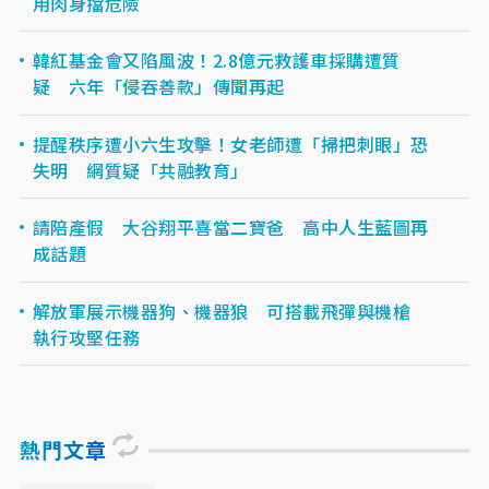
用肉身擋危險
韓紅基金會又陷風波！2.8億元救護車採購遭質
疑 六年「侵吞善款」傳聞再起
提醒秩序遭小六生攻擊！女老師遭「掃把刺眼」恐
失明 網質疑「共融教育」
請陪產假 大谷翔平喜當二寶爸 高中人生藍圖再
成話題
解放軍展示機器狗、機器狼 可搭載飛彈與機槍
執行攻堅任務
熱門文章