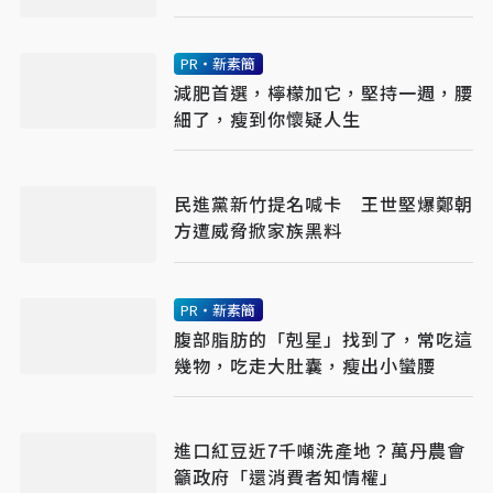
送錢始末
PR・新素簡
減肥首選，檸檬加它，堅持一週，腰
細了，瘦到你懷疑人生
民進黨新竹提名喊卡 王世堅爆鄭朝
方遭威脅掀家族黑料
PR・新素簡
腹部脂肪的「剋星」找到了，常吃這
幾物，吃走大肚囊，瘦出小蠻腰
進口紅豆近7千噸洗產地？萬丹農會
籲政府「還消費者知情權」