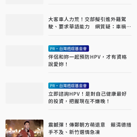
大客車人力荒！交部擬引進外籍駕
駛、要求華語能力 網質疑：車禍發
生誰處理
PR・台灣癌症基金會
伴侶和妳一起預防HPV，才有資格
說愛妳！
PR・台灣癌症基金會
立即諮詢HPV！是對自己健康最好
的投資，把握現在不嫌晚！
震撼彈！傳鄭朝方萌退意 賴清德措
手不及、新竹選情急凍