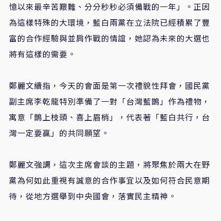
憶以來最辛苦艱難、分分秒秒必須備戰的一年」。正因
為這樣特殊的大環境，藍白兩黨在立法院已經積累了豐
富的合作經驗與並肩作戰的情誼，她認為未來的大選也
將有這樣的需要。
鄭麗文續指，今天的會面是第一次禮貌性拜會，國民黨
副主席李乾龍特別準備了一對「台灣藍鵲」作為禮物，
寓意「鵲上枝頭、喜上眉梢」，代表著「藍白共行，台
灣一定要贏」的共同願望。
鄭麗文強調，這次主席會談的主題，將聚焦於兩大在野
黨為何如此重視有誠意的合作事宜以及如何符合民意期
待，從地方選舉到中央國會，落實民主精神。