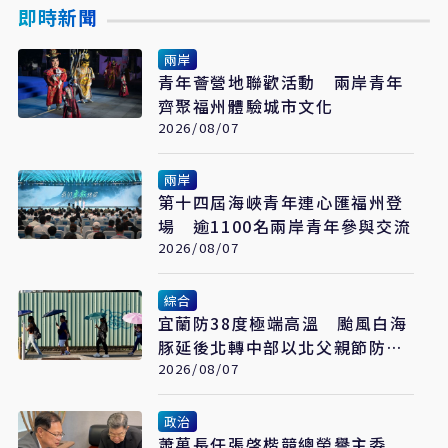
即時新聞
兩岸
青年薈營地聯歡活動 兩岸青年
齊聚福州體驗城市文化
2026/08/07
兩岸
第十四屆海峽青年連心匯福州登
場 逾1100名兩岸青年參與交流
2026/08/07
綜合
宜蘭防38度極端高溫 颱風白海
豚延後北轉中部以北父親節防豪
大雨
2026/08/07
政治
蕭萬長任張啓楷競總榮譽主委