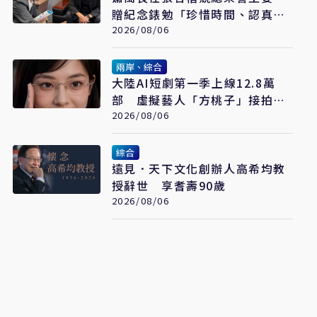
贈紀念錶勉「珍惜時間、認真打
拚」
2026/08/06
兩岸、綜合
大陸AI短劇第一季上線12.8萬
部 虛擬藝人「方桃子」接拍美
瞳廣告
2026/08/06
綜合
遠見．天下文化創辦人高希均教
授辭世 享耆壽90歲
2026/08/06