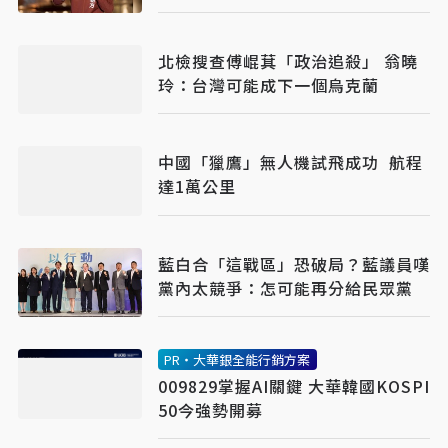
北檢搜查傅崐萁「政治追殺」 翁曉
玲：台灣可能成下一個烏克蘭
中國「獵鷹」無人機試飛成功 航程
達1萬公里
藍白合「這戰區」恐破局？藍議員嘆
黨內太競爭：怎可能再分給民眾黨
PR・大華銀全能行銷方案
009829掌握AI關鍵 大華韓國KOSPI
50今強勢開募