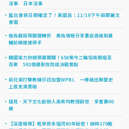
沒事 日本沒事
藍白會商日期確定了！黃國昌：11/19下午與鄭麗文
會面
俄烏戰局現關鍵轉折 美烏情報分享重返高峰助基
輔前線連連得手
韓國瑜力拚總預算闖關！658案今二輪協商壓縮至
百案 592億通刪攻防成決戰焦點
前兄弟打擊教練莎菈加盟WPBL 一棒敲出聯盟史
上首支滿貫砲
遠見．天下文化創辦人高希均教授辭世 享耆壽90
歲
【深度報導】乾旱掀多瑙河80年秘密！納粹170艘