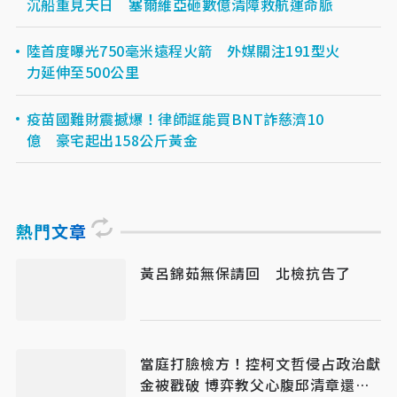
沉船重見天日 塞爾維亞砸數億清障救航運命脈
陸首度曝光750毫米遠程火箭 外媒關注191型火
力延伸至500公里
疫苗國難財震撼爆！律師誆能買BNT詐慈濟10
億 豪宅起出158公斤黃金
熱門文章
黃呂錦茹無保請回 北檢抗告了
當庭打臉檢方！控柯文哲侵占政治獻
金被戳破 博弈教父心腹邱清章還原