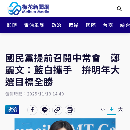
即時
毒油風暴
政治
兩岸
國際
台商
綜
國民黨提前召開中常會 鄭
麗文：藍白攜手 拚明年大
選目標全勝
發佈時間：2025/11/19 14:40
大
中
小
政治