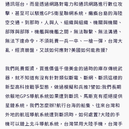
通訊塔台，而是透過網路對電力和通訊網路進行數位攻
擊，甚至可以駭進GPS衛星聯網系統，癱瘓台島的海陸
空交通。到那時，人與人、組織與組織、機關與機關、
部隊與部隊，機艦與機艦之間，無法聯繫、無法溝通、
無法下達命令，不須耗費一兵一卒、一槍一彈，台灣大
亂，經濟崩盤，又該如何應對?美國如何能救援?
我們耗費鉅資，買進價值千億美金的過時的庫存傳統武
器，就不知道有沒有針對類似斷電、斷網、斷訊這樣的
新型高科技戰爭型態，做過模擬和兵推?譬如:我們長期
依賴地GPS導航系統如果遭到斷訊、馬斯克有拒絕提供
星鏈系統，我們怎麼辦?航行台海的船隻、往來台灣和
外地的航班導航系統遭到斷訊時，如何處置?大陸的手
機可以鏈上北斗導航系統，台灣禁用大陸手機，台灣手