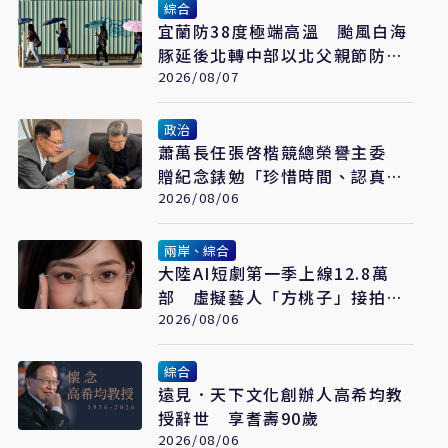
綜合
宜蘭防38度極端高溫 颱風白海
豚延後北轉中部以北父親節防豪
大雨
2026/08/07
政治
蕭萬長任張啓楷競總榮譽主委
贈紀念錶勉「珍惜時間、認真打
拚」
2026/08/06
兩岸、綜合
大陸AI短劇第一季上線12.8萬
部 虛擬藝人「方桃子」接拍美
瞳廣告
2026/08/06
綜合
遠見．天下文化創辦人高希均教
授辭世 享耆壽90歲
2026/08/06