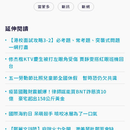
雷蒙多
斷訊
斷網
延伸閱讀
【港校面試攻略3-2】必考題、常考題、突襲式問題
一網打盡
修杰楷KTV慶生被打左眼角受傷 賈靜雯搭紅眼班機回
台
五一勞動節比照兒童節全國休假 暫時恐仍欠共識
疫苗國難財震撼爆！律師誆能買BNT詐慈濟10
億 豪宅起出158公斤黃金
國際海豹日 呆萌殺手 啃咬冰層為了一口氣
【鄭麗文訪陸】府院火力全開 蕭美琴批鄭習會缺