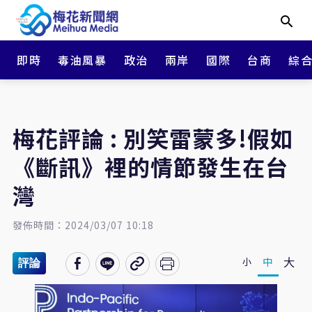
即時
毒油風暴
政治
兩岸
國際
台商
綜
梅花評論 : 別笑雷蒙多!假如
《斷訊》裡的情節發生在台
灣
發佈時間：2024/03/07 10:18
大
中
小
評論