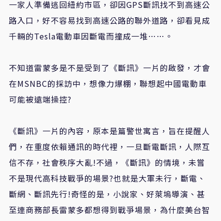
一家人準備逃回紐約市區，卻因GPS斷訊找不到高速公
路入口，好不容易找到高速公路的聯外道路，卻看見成
千輛的Tesla電動車因斷電而撞成一堆……。
不知道雷蒙多是不是受到了《斷訊》一片的啟發，才會
在MSNBC的採訪中，想像力爆棚，聯想起中國電動車
可能被遠端操控?
《斷訊》一片的內容，原本是篇警世寓言，旨在提醒人
們，在重度依賴通訊的時代裡，一旦斷電斷訊，人際互
信不存，社會秩序大亂!不過，《斷訊》的情境，未嘗
不是現代高科技戰爭的場景?也就是大軍未行，斷電、
斷網、斷訊先行!奇怪的是，小說家、好萊塢導演、甚
至連商務部長雷蒙多都想得到戰爭場景，為什麼美台智