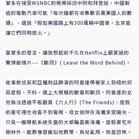
蒙多在接受MSNBC的視頻採訪中附和拜登說，中國製
造的電動汽車可能「每分鐘都在收集數百萬美國人的數
據」，還說「假如美國路上有300萬輛中國車，北京能
讓它們同時熄火。」
雷蒙多的發言，讓我想起前不久在Netflix上觀賞過的
驚悚劇情片---《斷訊》( Leave the Word Behind)。
故事敘述茱莉亞羅勃茲飾演的阿曼達帶著家人到紐約郊
區度假，不料，遇上大規模的斷電和斷訊。阿曼達的女
兒無法透過平板觀賞《六人行》(The Friends)，度假
的豪宅裡也收看不到電視，母女倘佯在海灘享受陽光、
只見一艘導航系統失靈的大郵輪直衝海灘，度假豪宅外
樹林外、鹿群像發瘋似地群聚、鳥兒亂飛，煞是恐怖。