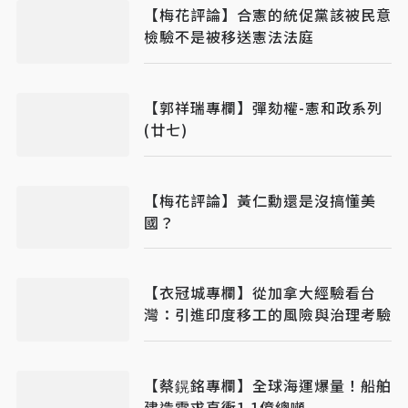
【梅花評論】合憲的統促黨該被民意
檢驗不是被移送憲法法庭
【郭祥瑞專欄】彈劾權-憲和政系列
(廿七)
【梅花評論】黃仁勳還是沒搞懂美
國？
【衣冠城專欄】從加拿大經驗看台
灣：引進印度移工的風險與治理考驗
【蔡鎤銘專欄】全球海運爆量！船舶
建造需求直衝1.1億總噸