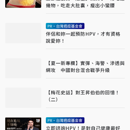
幾物，吃走大肚囊，瘦出小蠻腰
PR・台灣癌症基金會
伴侶和妳一起預防HPV，才有資格
說愛妳！
【夏一新專欄】實彈、海警、滲透與
網攻 中國對台混合戰爭升級
【梅花史話】對王昇伯伯的回憶！
（二）
PR・台灣癌症基金會
立即諮詢HPV！是對自己健康最好