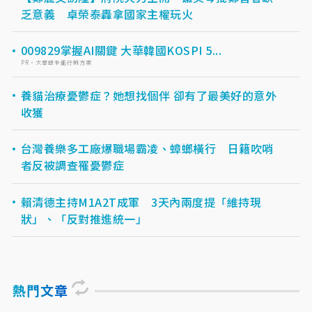
乏意義 卓榮泰轟拿國家主權玩火
009829掌握AI關鍵 大華韓國KOSPI 5...
PR・大華銀全能行銷方案
養貓治療憂鬱症？她想找個伴 卻有了最美好的意外
收獲
台灣養樂多工廠爆職場霸凌、蟑螂橫行 日籍吹哨
者反被調查罹憂鬱症
賴清德主持M1A2T成軍 3天內兩度提「維持現
狀」、「反對推進統一」
熱門文章