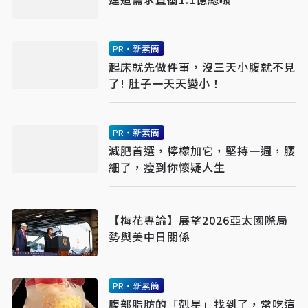
PR・新素簡
起床就先做件事，沒三天小腹就不見
了! 肚子一天天變小！
PR・新素簡
減肥首選，檸檬加它，堅持一週，腰
細了，瘦到你懷疑人生
【梅花專論】展望2026亞太國際局
勢與美中日關係
PR・新素簡
腹部脂肪的「剋星」找到了，常吃這