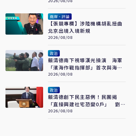
2026/08/08
兩岸、評論
【張競專欄】涉陸機構胡亂扭曲
北京出境入境新規
2026/08/08
政治
賴清德南下視導漢光操演 海軍
「濱海作戰指揮部」首次與海巡
聯合操演
2026/08/08
政治
賴清德創下民主惡例！民團揭
「直接興建社宅恐變0戶」 劉
世芳駁：以偏概全
2026/08/08