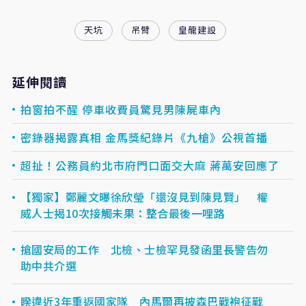
天坑
吊臂
皇龍建設
延伸閱讀
拍窗拍不醒 停車收費員驚見男陳屍車內
密錄器揭露真相 金馬獎紀錄片《九槍》公視首播
超扯！公務員約北市府門口面交大麻 蔣萬安回應了
【獨家】鄭麗文曝徐欣瑩「還沒見到陳見賢」 權
威人士揭10次接觸未果：整合最後一哩路
搶國安局的工作 北檢、士檢罕見發函里長警告勿
助中共介選
睽違近3年重返國家隊 內馬爾再披森巴戰袍征戰