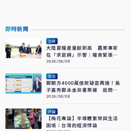
即時新聞
台商
大陸夏糧產量創新高 農業專家
在「求是網」示警：糧食緊張會
長期存在
2026/08/08
政治
鄭朝方4000萬借款疑雲再燒！吳
子嘉秀鄭永金背書票據 追問
2018選舉資金流向
2026/08/08
評論
【梅花專論】半導體繁榮與生活
困境：台灣的經濟悖論