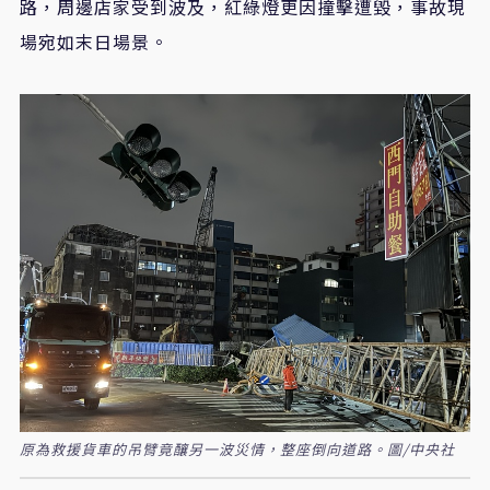
路，周邊店家受到波及，紅綠燈更因撞擊遭毀，事故現
場宛如末日場景。
原為救援貨車的吊臂竟釀另一波災情，整座倒向道路。圖/中央社