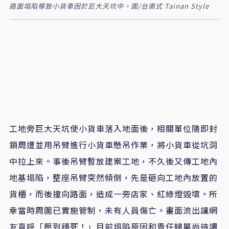
路面塌陷導致小貨車困於巨大天坑中。圖/台南式 Tainan Style
工地旁巨大天坑使小貨車落入地面後，相關單位隨即封
鎖周遭並用吊臂進行小貨車懸吊作業，將小貨車從坑洞
中拉上來。事後吊臂暫放建案工地，不久後又傳工地內
地基塌陷，整座吊臂突然傾倒，先是砸向工地內放置的
貨櫃，而後撞向路面，造成一旁店家、紅綠燈毀壞。所
幸當時周圍已實施管制，未有人員傷亡。畫面流出讓網
友直呼「壓到穩死！」目前塌陷原因和責任歸屬尚待調