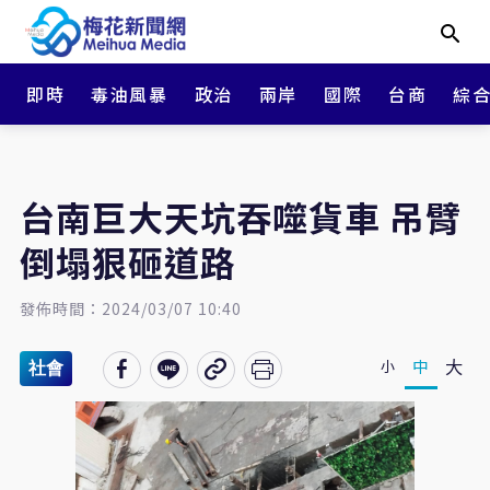
即時
毒油風暴
政治
兩岸
國際
台商
綜
台南巨大天坑吞噬貨車 吊臂
倒塌狠砸道路
發佈時間：2024/03/07 10:40
大
中
小
社會