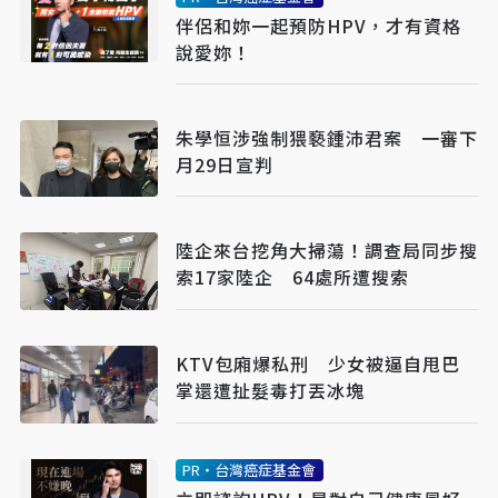
伴侶和妳一起預防HPV，才有資格
說愛妳！
朱學恒涉強制猥褻鍾沛君案 一審下
月29日宣判
陸企來台挖角大掃蕩！調查局同步搜
索17家陸企 64處所遭搜索
KTV包廂爆私刑 少女被逼自甩巴
掌還遭扯髮毒打丟冰塊
PR・台灣癌症基金會