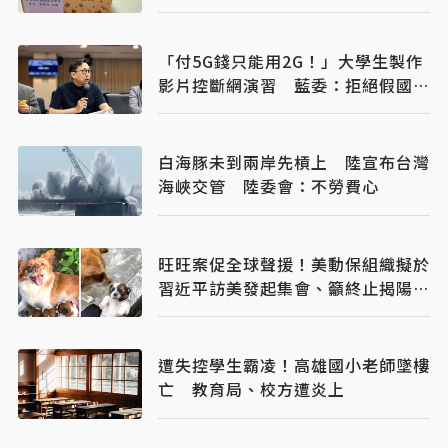
「付5G錢只能用2G！」大學生製作
影片控斷網演習 藍委：拒絕假國安
假警報
白海豚未到兩岸先槓上 陸宣布台灣
海峽交管 陸委會：不勞費心
旺旺案促全球聲援！美動保組織擬於
習近平訪美發起集會、籲終止揭陽姐
妹市
遭失控學生霸凌！高雄國小老師墜樓
亡 教育局、校方遭炎上