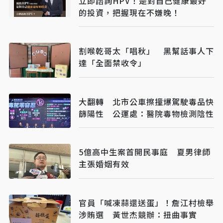
立即諮詢HPV！是對自己健康最好
的投資，把握現在不嫌晚！
割喉乾哥太「唱秋」 黑幫話事人下
達「全面禁收令」
大翻轉 北市公車擦撞爆駕駛毒品快
篩陽性 公運處：醫院毒物檢測陰性
5億高中生案首開民事庭 夏男律師
主張婚姻有效
官員「喊凍蒜還送蛋」！詹江村檢舉
涉賄選 黃世杰競辦：扭曲事實