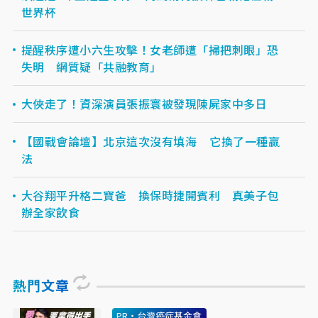
世界杯
提醒秩序遭小六生攻擊！女老師遭「掃把刺眼」恐
失明 網質疑「共融教育」
大俠走了！資深演員張振寰被發現陳屍家中多日
【國戰會論壇】北京這次沒有填海 它換了一種贏
法
大谷翔平升格二寶爸 換保時捷開賓利 真美子包
辦全家飲食
熱門文章
PR・台灣癌症基金會