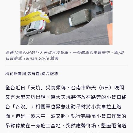
長達10多公尺的巨大天坑吞沒貨車，一旁轎車則後輪懸空。圖/取
自台南式 Tainan Style 臉書
梅花新聞網 張育嘉/綜合報導
全台近日「天坑」災情頻傳，台南市昨天（6日）晚間
又有大型天坑出現，巨大天坑將停放在路旁的小貨車整
台「吞沒」，相關單位緊急出動吊臂將小貨車拉上路
面。但是一波未平一波又起，執行完懸吊小貨車作業的
吊臂停放在一旁施工基地，突然應聲倒塌，整座砸向道