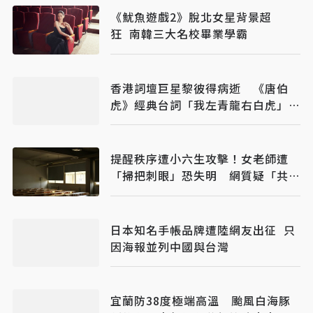
《魷魚遊戲2》脫北女星背景超
狂 南韓三大名校畢業學霸
香港詞壇巨星黎彼得病逝 《唐伯
虎》經典台詞「我左青龍右白虎」成
絕響
提醒秩序遭小六生攻擊！女老師遭
「掃把刺眼」恐失明 網質疑「共融
教育」
日本知名手帳品牌遭陸網友出征 只
因海報並列中國與台灣
宜蘭防38度極端高溫 颱風白海豚