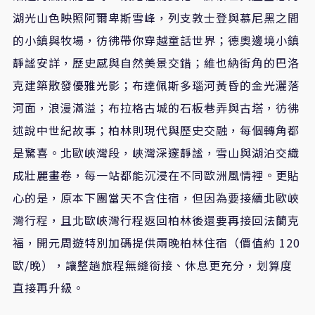
湖光山色映照阿爾卑斯雪峰，列支敦士登與慕尼黑之間
的小鎮與牧場，彷彿帶你穿越童話世界；德奧邊境小鎮
靜謐安詳，歷史感與自然美景交錯；維也納街角的巴洛
克建築散發優雅光影；布達佩斯多瑙河黃昏的金光灑落
河面，浪漫滿溢；布拉格古城的石板巷弄與古塔，彷彿
述說中世紀故事；柏林則現代與歷史交融，每個轉角都
是驚喜。北歐峽灣段，峽灣深邃靜謐，雪山與湖泊交織
成壯麗畫卷，每一站都能沉浸在不同歐洲風情裡。更貼
心的是，原本下團當天不含住宿，但因為要接續北歐峽
灣行程，且北歐峽灣行程返回柏林後還要再接回法蘭克
福，開元周遊特別加碼提供兩晚柏林住宿（價值約 120
歐/晚），讓整趟旅程無縫銜接、休息更充分，划算度
直接再升級。