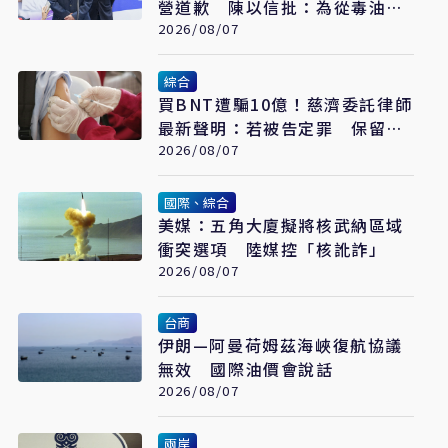
營道歉 陳以信批：為從毒油案
脫身
2026/08/07
綜合
買BNT遭騙10億！慈濟委託律師
最新聲明：若被告定罪 保留民
事請求賠償
2026/08/07
國際、綜合
美媒：五角大廈擬將核武納區域
衝突選項 陸媒控「核訛詐」
2026/08/07
台商
伊朗—阿曼荷姆茲海峽復航協議
無效 國際油價會說話
2026/08/07
兩岸