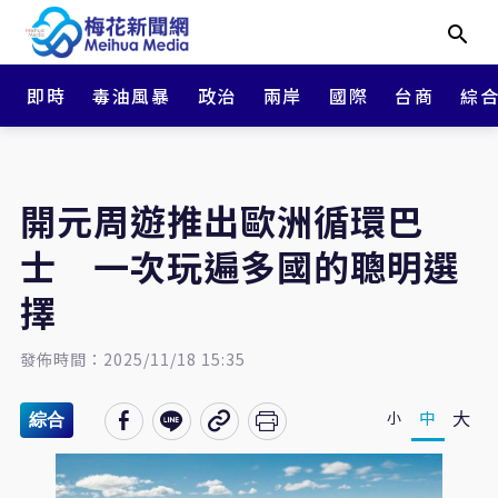
即時
毒油風暴
政治
兩岸
國際
台商
綜
開元周遊推出歐洲循環巴
士 一次玩遍多國的聰明選
擇
發佈時間：2025/11/18 15:35
大
中
小
綜合