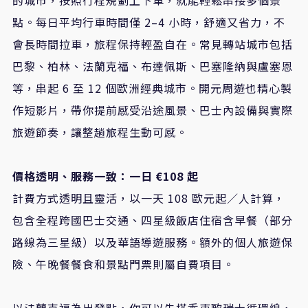
點。每日平均行車時間僅 2–4 小時，舒適又省力，不
會長時間拉車，旅程保持輕盈自在。常見轉站城市包括
巴黎、柏林、法蘭克福、布達佩斯、巴塞隆納與盧塞恩
等，串起 6 至 12 個歐洲經典城市。開元周遊也精心製
作短影片，帶你提前感受沿途風景、巴士內設備與實際
旅遊節奏，讓整趟旅程生動可感。
價格透明、服務一致：一日 €108 起
計費方式透明且靈活，以一天 108 歐元起／人計算，
包含全程跨國巴士交通、四星級飯店住宿含早餐（部分
路線為三星級）以及華語導遊服務。額外的個人旅遊保
險、午晚餐餐食和景點門票則屬自費項目。
以法蘭克福為出發點，你可以先搭乘東歐瑞士循環線，