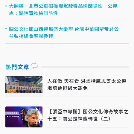
大翻轉 北市公車擦撞爆駕駛毒品快篩陽性 公運
處：醫院毒物檢測陰性
關公文化節山西運城盛大舉辦 台灣中華關聖帝君公
益弘揚總會率團參拜
熱門文章
人在做 天在看 洪孟楷感恩姜太公道
場讓他挺過大罷免
【張亞中專欄】關公文化傳奇故事之
十五：關公是神龍轉世（二）