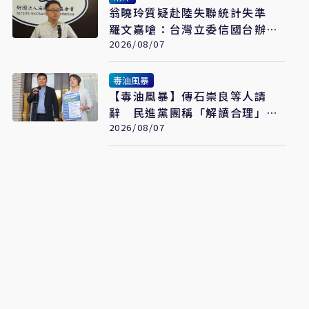
翁曉玲質疑赴陸失聯統計失準
羅文嘉嗆：台灣立委信國台辦說
謊話
2026/08/07
毒油風暴
【毒油風暴】傳石崇良等人請
辭 民進黨團稱「解讀合理」：
但地方不要都甩鍋中央
2026/08/07