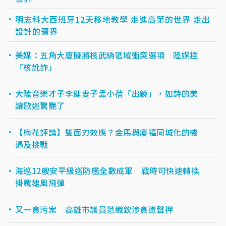
明志科大西班牙12天移地教學 走進高第的世界 走出
設計的疆界
美媒：五角大廈擬將核武納區域衝突選項 陸媒控
「核訛詐」
大陸音樂才子李健妻子孟小蓓「出鏡」，如詩的美
讓歌迷驚艷了
【梅花評論】雙面刃效應？金馬與廈福同城化的機
遇及挑戰
海巡12艘安平級巡防艦全數成軍 戰時可快速轉換
掛載雄風飛彈
又一貪污案 高雄市議員范織欽涉貪遭聲押