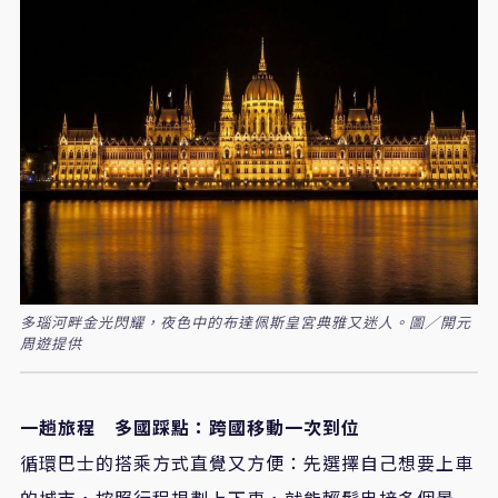
多瑙河畔金光閃耀，夜色中的布達佩斯皇宮典雅又迷人。圖／開元
周遊提供
一趟旅程 多國踩點：跨國移動一次到位
循環巴士的搭乘方式直覺又方便：先選擇自己想要上車
的城市，按照行程規劃上下車，就能輕鬆串接多個景