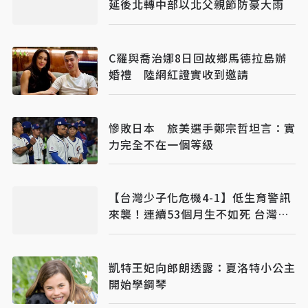
延後北轉中部以北父親節防豪大雨
C羅與喬治娜8日回故鄉馬德拉島辦
婚禮 陸網紅證實收到邀請
慘敗日本 旅美選手鄭宗哲坦言：實
力完全不在一個等級
【台灣少子化危機4-1】低生育警訊
來襲！連續53個月生不如死 台灣生
育率全球墊底
凱特王妃向郎朗透露：夏洛特小公主
開始學鋼琴