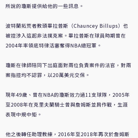
所說的瓊斯提供給他的一些訊息。
波特蘭拓荒者教頭畢拉普斯（Chauncey Billups）也
被控涉入這起非法撲克案。畢拉普斯在球員時期曾在
2004年率領底特律活塞奪得NBA總冠軍。
瓊斯在律師陪同下出庭面對兩位負責案件的法官，對兩
案指控均不認罪，以20萬美元交保。
現年49歲、曾在NBA的瓊斯效力過11支球隊，2005年
至2008年在克里夫蘭騎士曾與詹姆斯並肩作戰，生涯
表現中規中矩。
他之後轉任助理教練，2016年至2018年再次於詹姆斯