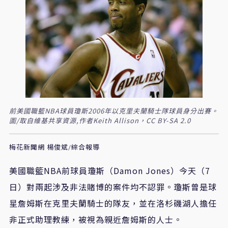
前美國職籃NBA球員瓊斯2006年以克里夫蘭騎士隊球員身分出賽。
圖/取自維基共享資源,作者Keith Allison，CC BY-SA 2.0
梅花新聞網 楊俊斌/綜合報導
美國職籃NBA前球員瓊斯（Damon Jones）今天（7
日）對兩起涉及非法賭博的案件均不認罪。瓊斯曾是球
星詹姆斯在克里夫蘭騎士的隊友，並在洛杉磯湖人擔任
非正式助理教練，被視為親近詹姆斯的人士。