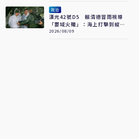
政治
漢光42號D5 賴清德冒雨視導
「要域火殲」：海上打擊到縱深
防禦驗證整體戰力
2026/08/09