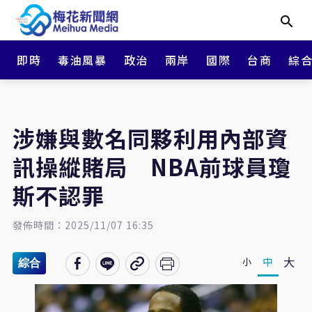
即時
毒油風暴
政治
兩岸
國際
台商
綜
涉嫌與數名同夥利用內部資
訊操縱賭局 NBA前球員瓊
斯不認罪
發佈時間：2025/11/07 16:35
大
中
小
綜合