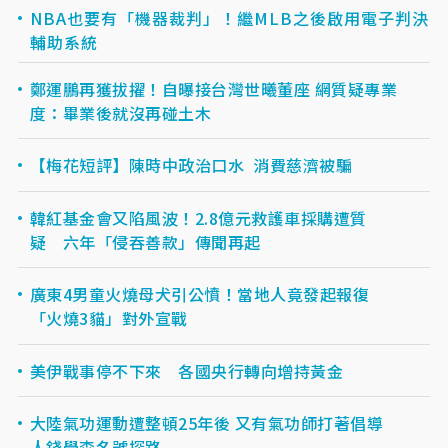
NBA也要有「機器裁判」！繼MLB之後啟用電子判決
輔助系統
鄭運鵬再獲拔擢！自曝接台灣世曦董座 網質疑專業
度：畢業後就沒再碰土木
【梅花短評】陳時中政治口水 消費慈濟被騙
韓紅基金會又陷風波！2.8億元救護車採購遭質
疑 六年「侵吞善款」傳聞再起
廣東4男童火燒母犬引公憤！當地人竟發起報復
「火燒3貓」對外宣戰
美伊戰事停不下來 各國央行轉向增持黃金
大陸氣功運動遭整頓25年後 又有氣功師打著倡導
人錢學森名號探路