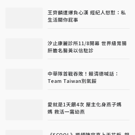
王齊麟遭爆負心漢 經紀人怒懟：私
生活關你屁事
汐止康麗診所11/8開幕 世界級胃腸
肝膽名醫黃以信駐診
中華隊首戰吞敗！賴清德喊話：
Team Taiwan別氣餒
愛就是1天餵4次 屋主化身燕子媽
媽 救活一窩幼燕
《SCOOL》導師陣容直上天花板 銀