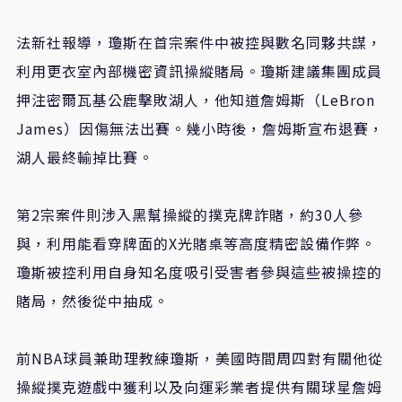
法新社報導，瓊斯在首宗案件中被控與數名同夥共謀，
利用更衣室內部機密資訊操縱賭局。瓊斯建議集團成員
押注密爾瓦基公鹿擊敗湖人，他知道詹姆斯（LeBron
James）因傷無法出賽。幾小時後，詹姆斯宣布退賽，
湖人最終輸掉比賽。
第2宗案件則涉入黑幫操縱的撲克牌詐賭，約30人參
與，利用能看穿牌面的X光賭桌等高度精密設備作弊。
瓊斯被控利用自身知名度吸引受害者參與這些被操控的
賭局，然後從中抽成。
前NBA球員兼助理教練瓊斯，美國時間周四對有關他從
操縱撲克遊戲中獲利以及向運彩業者提供有關球星詹姆