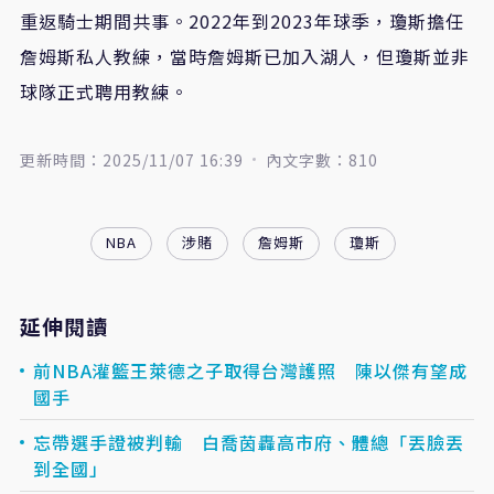
重返騎士期間共事。2022年到2023年球季，瓊斯擔任
詹姆斯私人教練，當時詹姆斯已加入湖人，但瓊斯並非
球隊正式聘用教練。
更新時間：2025/11/07 16:39
內文字數：810
NBA
涉賭
詹姆斯
瓊斯
延伸閱讀
前NBA灌籃王萊德之子取得台灣護照 陳以傑有望成
國手
忘帶選手證被判輸 白喬茵轟高市府、體總「丟臉丟
到全國」