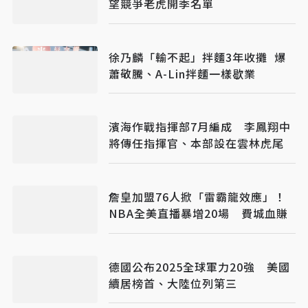
望競爭老虎開季名單
徐乃麟「輸不起」拌麵3年收攤 爆
蕭敬騰、A-Lin拌麵一樣歇業
濱海作戰指揮部7月編成 李鳳翔中
將傳任指揮官、本部設在雲林虎尾
詹皇加盟76人掀「雷霸龍效應」！
NBA全美直播暴增20場 費城血賺
德國公布2025全球軍力20強 美國
續居榜首、大陸位列第三