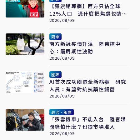
【蔡鎤銘專欄】西方只佔全球
12%人口 憑什麼把焦慮包裝成
普世價值
2026/08/09
兩岸
南方新冠疫情升溫 陸疾控中
心：屬周期性波動
2026/08/09
國際
AI首次成功創造全新病毒 研究
人員：有望對抗抗藥性細菌
2026/08/09
政治、兩岸
「張雪機車」不能入台 陸官媒
問綠怕什麼？也提市場准入
2026/08/09