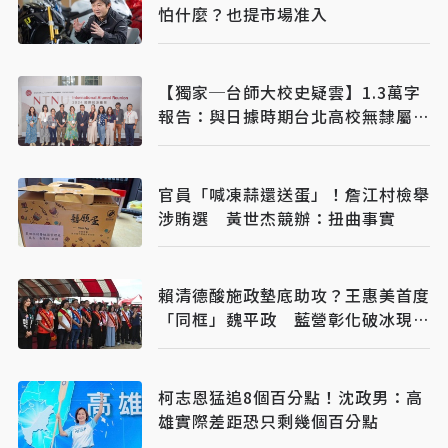
怕什麼？也提市場准入
【獨家─台師大校史疑雲】1.3萬字
報告：與日據時期台北高校無隸屬關
係
官員「喊凍蒜還送蛋」！詹江村檢舉
涉賄選 黃世杰競辦：扭曲事實
賴清德酸施政墊底助攻？王惠美首度
「同框」魏平政 藍營彰化破冰現曙
光
柯志恩猛追8個百分點！沈政男：高
雄實際差距恐只剩幾個百分點