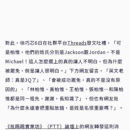
對此，徐巧芯6日在社群平台
Threads
發文吐槽，「可
是柏惟，他們的姓氏分別是Jackson跟Jordan，不是
Michael！這人怎麼選上的真的讓人不明白，但為什麼
被罷免，倒是讓人很明白。」下方網友留言，「英文老
師：真是3Q了」、「會被成功罷免，真的不是沒有原
因的」、「林柏惟、黃柏惟、王柏惟、張柏惟…和陳柏
惟都是同ㄧ祖先，謝謝，長知識了」，但也有網友批
「為什麼永遠會把重點放錯，是姓是名很重要嗎？」。
《批踢踢實業坊》（PTT）論壇
上的網友轉發這則消