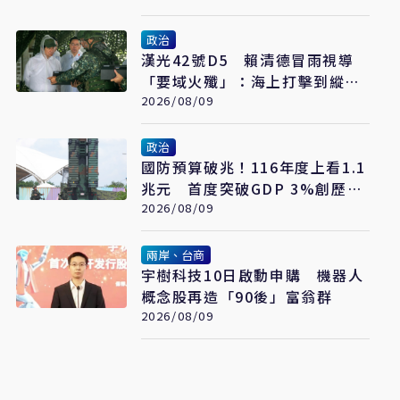
政治
漢光42號D5 賴清德冒雨視導
「要域火殲」：海上打擊到縱深
防禦驗證整體戰力
2026/08/09
政治
國防預算破兆！116年度上看1.1
兆元 首度突破GDP 3%創歷史
新高
2026/08/09
兩岸、台商
宇樹科技10日啟動申購 機器人
概念股再造「90後」富翁群
2026/08/09