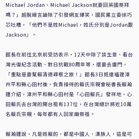
Michael Jordan、Michael Jackson就要回英國祭拜
嗎？」超脫線言論除了引發網友爆笑，國民黨立委徐巧
芯吐槽，「他們不是姓Michael，姓氏分別是Jordan跟
Jackson」。
館長在前往北京前受訪表示，12天中除了談生意、看台
灣光復紀念活動、對日抗戰80周年等，還要去廈門，
「重點是要幫賴清德尋根之旅！」館長3日抵達福建漳
州平和縣心田村後，負責接待的賴氏宗親會秘書長賴瀚
鍾介紹，漳州平和縣心田村是「心田賴氏」發祥地，心
田賴氏去台灣的開台祖有137位，在台灣總計將近10萬
名賴氏宗親，每年都有人回家廟祭祖。
賴瀚鍾說，凡是姓賴的，都是中國人、漢族人，這是可