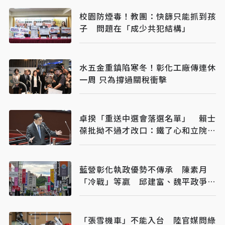
校園防煙毒！教團：快篩只能抓到孩
子 問題在「成少共犯結構」
水五金重鎮陷寒冬！彰化工廠傳連休
一周 只為撐過關稅衝擊
卓揆「重送中選會落選名單」 賴士
葆批拗不過才改口：鐵了心和立院對
立
藍營彰化執政優勢不傳承 陳素月
「冷戰」等贏 邱建富、魏平政爭棄
保突圍
「張雪機車」不能入台 陸官媒問綠