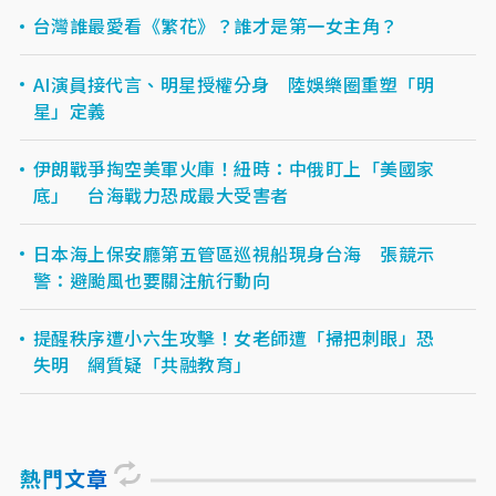
台灣誰最愛看《繁花》？誰才是第一女主角？
AI演員接代言、明星授權分身 陸娛樂圈重塑「明
星」定義
伊朗戰爭掏空美軍火庫！紐時：中俄盯上「美國家
底」 台海戰力恐成最大受害者
日本海上保安廳第五管區巡視船現身台海 張競示
警：避颱風也要關注航行動向
提醒秩序遭小六生攻擊！女老師遭「掃把刺眼」恐
失明 網質疑「共融教育」
熱門文章