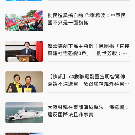
批民進黨搞自嗨 作家楊渡：中華民
國不只是一面旗幟
賴清德創下民主惡例！民團揭「直接
興建社宅恐變0戶」 劉世芳駁：以
偏概全
【快訊】74歲聯電副董宣明智驚傳
意識不清送醫 急召腦神經外科醫開
刀
大陸聲稱在東部海域執法 海巡署：
違反國際法且非事實