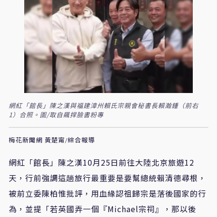
網紅「館長」陳之漢與福建漳州賴氏宗親會秘書長賴瀚鍾（前右
1）合照。圖/取自飆捍臉書粉專
梅花新聞網 黃楚甯/綜合報導
網紅「館長」陳之漢10月25日前往大陸北京旅遊12
天，行前強調這趟旅行最重要是要幫總統賴清德尋根，
被前立委陳柏惟批評，用血緣認祖歸宗是落後國家的行
為，並提「若英國弄一個『Michael宗祠』，那以後