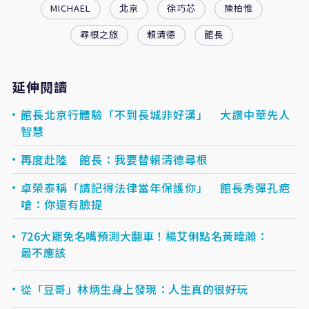
MICHAEL
北京
徐巧芯
陳柏惟
尋根之旅
賴清德
館長
延伸閱讀
館長北京行體驗「不到長城非好漢」 大讚中華先人
智慧
再度赴陸 館長：我要替賴清德尋根
卓榮泰稱「請記得法律當年保護你」 館長秀彈孔疤
嗆：你還有臉提
726大罷免名嘴預測大翻車！楊艾俐點名黃暐瀚：
最不應該
從「豆哥」林炳生身上發現：人生真的很好玩