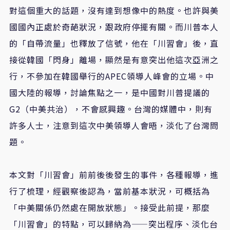
對這個重大的話題，沒有達到想像中的熱度。也許與美
國國內正處於奇葩狀況，跟政府停擺有關。而川普本人
的「自帶流量」也釋放了信號，他在「川習會」後，直
接從韓國「閃身」離場，顯然是有意突出他這次亞洲之
行，不參加在韓國舉行的APEC領導人峰會的立場。中
國大陸的報導，討論焦點之一，是中國對川普提議的
G2（中美共治），不會感興趣。台灣的媒體中，則有
許多人士，注意到這次中美領導人會晤，淡化了台灣問
題。
本文對「川習會」前前後後發生的事件，各種報導，進
行了梳理，經觀察後認為，當前基本狀況，可概括為
「中美關係仍然處在開放狀態」。接受此前提，那麼
「川習會」的特點，可以歸納為——突出程序、淡化台