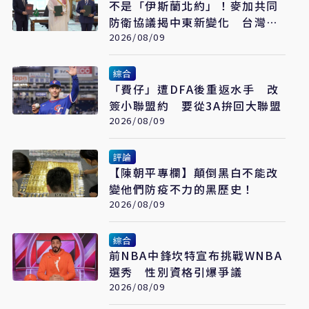
不是「伊斯蘭北約」！麥加共同
防衛協議揭中東新變化 台灣該
看懂「多層次安全」
2026/08/09
綜合
「費仔」遭DFA後重返水手 改
簽小聯盟約 要從3A拚回大聯盟
2026/08/09
評論
【陳朝平專欄】顛倒黑白不能改
變他們防疫不力的黑歷史！
2026/08/09
綜合
前NBA中鋒坎特宣布挑戰WNBA
選秀 性別資格引爆爭議
2026/08/09