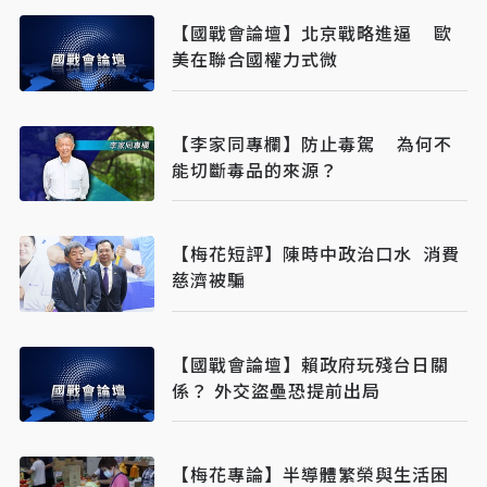
【國戰會論壇】北京戰略進逼 歐
美在聯合國權力式微
【李家同專欄】防止毒駕 為何不
能切斷毒品的來源？
【梅花短評】陳時中政治口水 消費
慈濟被騙
【國戰會論壇】賴政府玩殘台日關
係？ 外交盜壘恐提前出局
【梅花專論】半導體繁榮與生活困