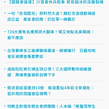
【國戰會論壇】川習會休兵假象 貿易融冰的深層裂縫
一句「走個面兒」掀軒然大波！韓紅含淚道歉稱退
出公益 基金會回應：仍在第一線義診
726大罷免名嘴預測大翻車！楊艾俐點名黃暐瀚：
最不應該
台灣養樂多工廠爆職場霸凌、蟑螂橫行 日籍吹哨
者反被調查罹憂鬱症
虐殺旺旺案引爆全球公憤！三大國際動保組織聲
援 再傳男童尋新目標下手
慈濟買疫苗遭詐10億 楊渡重貼4年前文章痛批：
若非政府阻擋會這樣嗎？
特教生刺傷年輕女老師眼睛！人本稱「應釐清學生