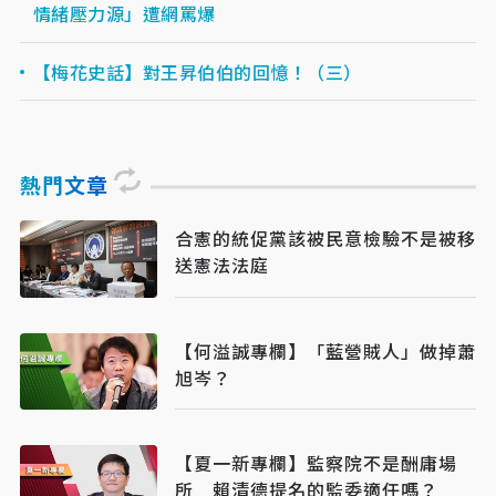
情緒壓力源」遭網罵爆
【梅花史話】對王昇伯伯的回憶！（三）
熱門文章
合憲的統促黨該被民意檢驗不是被移
送憲法法庭
【何溢誠專欄】「藍營賊人」做掉蕭
旭岑？
【夏一新專欄】監察院不是酬庸場
所 賴清德提名的監委適任嗎？