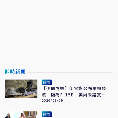
即時新聞
國際
【伊朗危機】伊官媒公布軍機殘
骸 疑為F-15E 美尚未證實遭
擊落
2026/08/09
國際