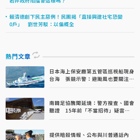
若非政府阻擋會這樣嗎？
賴清德創下民主惡例！民團揭「直接興建社宅恐變
0戶」 劉世芳駁：以偏概全
熱門文章
日本海上保安廳第五管區巡視船現身
台海 張競示警：避颱風也要關注航
行動向
南韓足協醜聞延燒：警方搜查、國會
聽證 15年前「不當招待」疑雲重
見天日
提供暗殺情報、公布與川普通話內