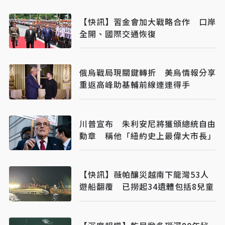
【快訊】習金會加大戰略合作 口岸
全開、國際交通恢復
俄烏戰局現關鍵轉折 美烏情報分享
重返高峰助基輔前線連連得手
川普宣布 朱利安尼將獲頒總統自由
勳章 稱他「紐約史上最偉大市長」
【快訊】薇帕釀災越南下龍灣53人
遊船翻覆 已撈起34遺體包括8兒童