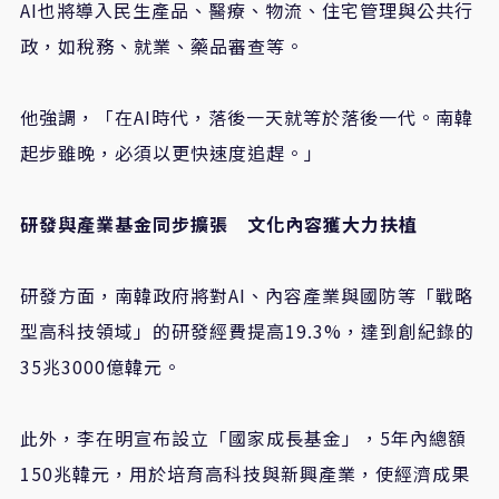
AI
也將導入民生產品、醫療、物流、住宅管理與公共行
政，如稅務、就業、藥品審查等。
他強調，「在
AI
時代，落後一天就等於落後一代。南韓
起步雖晚，必須以更快速度追趕。」
研發與產業基金同步擴張 文化內容獲大力扶植
研發方面，南韓政府將對
AI
、內容產業與國防等「戰略
型高科技領域」的研發經費提高
19.3%
，達到創紀錄的
35
兆
3000
億韓元。
此外，李在明宣布設立「國家成長基金」，
5
年內總額
150
兆韓元，用於培育高科技與新興產業，使經濟成果