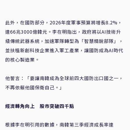
此外，在國防部分，
2026
年度軍事預算將增長
8.2%
，
達
66
兆
3000
億韓元。李在明指出，政府將以
AI
技術升
級傳統武器系統，加速軍隊轉型為「智慧精銳部隊」，
並扶植新創科技企業進入軍工產業，讓國防成為
AI
時代
的核心製造業。
他誓言：「要讓南韓成為全球前四大國防出口國之一，
不再依賴他國保衛自己。」
經濟轉角向上 股市突破四千點
根據李在明引用的數據，南韓第三季經濟成長率達