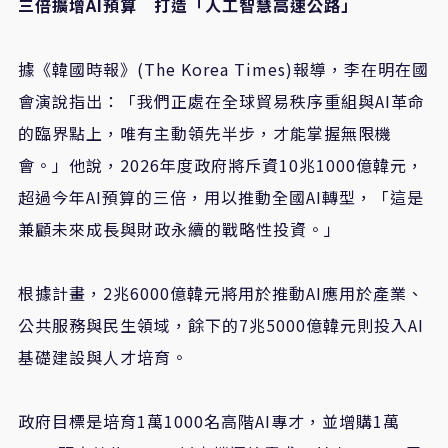
三倍擴增
AI
預算 打造「人工智慧高速公路」
據《韓國時報》
(The Korea Times)
報導，李在明在國
會演說指出：「我們正處在全球貿易秩序重組與
AI
革命
的臨界點上，唯有主動領先半步，才能掌握無限機
會。」他說，
2026
年度政府將斥資
10
兆
1000
億韓元，
超過今年
AI
預算的三倍，用以推動全國
AI
轉型，「這是
兼顧未來成長與財政永續的戰略性投資。」
根據計畫，
2
兆
6000
億韓元將用於推動
AI
應用於產業、
公共服務與民生領域，餘下的
7
兆
5000
億韓元則投入
AI
基礎建設與人才培育。
政府目標是培育
1
萬
1000
名高階
AI
專才，並增購
1
萬