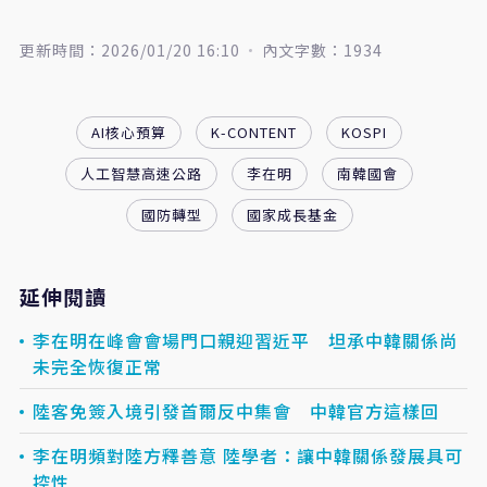
更新時間：2026/01/20 16:10
內文字數：1934
AI核心預算
K-CONTENT
KOSPI
人工智慧高速公路
李在明
南韓國會
國防轉型
國家成長基金
延伸閱讀
李在明在峰會會場門口親迎習近平 坦承中韓關係尚
未完全恢復正常
陸客免簽入境引發首爾反中集會 中韓官方這樣回
李在明頻對陸方釋善意 陸學者：讓中韓關係發展具可
控性