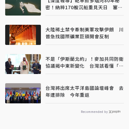
【深度報導】乾旱掀多瑙河80年秘
密！納粹170艘沉船重見天日 塞爾
維亞砸數億清障救航運命脈
大陸稀土禁令牽制美軍攻擊伊朗 川
普急找國際礦業巨頭開會反制
不是「伊斯蘭北約」！麥加共同防衛
協議揭中東新變化 台灣該看懂「多
層次安全」
台灣將出席太平洋島國論壇峰會 去
年遭排除 今年重返
Recommended by