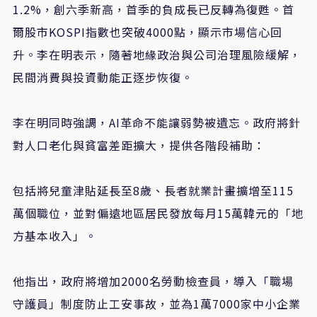
1.2%
，創六季新高，首季的負成長已反轉為復甦。首
爾股市
KOSPI
指數也突破
4000
點，顯示市場信心回
升。李在明表示，隨著地緣政治與公司治理風險緩解，
民間消費與投資動能正逐步恢復。
李在明同時強調，
AI
革命不能讓弱勢被遺忘。政府將針
對人口老化與貧富差距擴大，提供各階段補助：
包括將兒童津貼延長至
8
歲、長者就業計畫擴增至
115
萬個職位，並對偏遠地區居民發放每月
15
萬韓元的「地
方基本收入」。
他指出，政府將增加
2000
名勞動檢查員，導入「職場
守護員」制度防止工安事故，並為
1
萬
7000
家中小企業