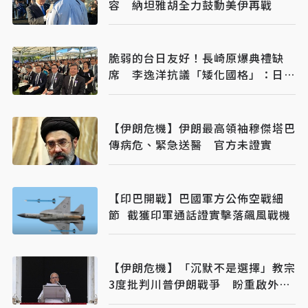
容 納坦雅胡全力鼓動美伊再戰
脆弱的台日友好！長崎原爆典禮缺
席 李逸洋抗議「矮化國格」：日媒
揭長崎特殊安排
【伊朗危機】伊朗最高領袖穆傑塔巴
傳病危、緊急送醫 官方未證實
【印巴開戰】巴國軍方公佈空戰細
節 截獲印軍通話證實擊落飆風戰機
【伊朗危機】「沉默不是選擇」教宗
3度批判川普伊朗戰爭 盼重啟外交
對話