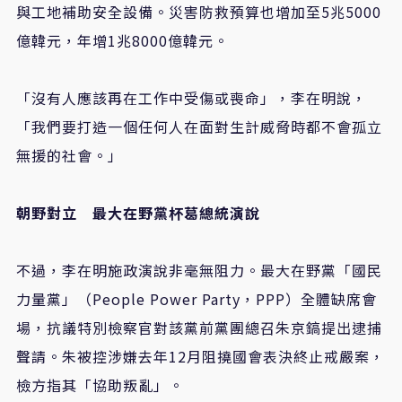
與工地補助安全設備。災害防救預算也增加至
5
兆
5000
億韓元，年增
1
兆
8000
億韓元。
「沒有人應該再在工作中受傷或喪命」，李在明說，
「我們要打造一個任何人在面對生計威脅時都不會孤立
無援的社會。」
朝野對立 最大在野黨杯葛總統演說
不過，李在明施政演說非毫無阻力。最大在野黨「國民
力量黨」（
People Power Party
，
PPP
）全體缺席會
場，抗議特別檢察官對該黨前黨團總召朱京鎬提出逮捕
聲請。朱被控涉嫌去年
12
月阻撓國會表決終止戒嚴案，
檢方指其「協助叛亂」。