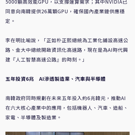
5000
顆高效能
GPU
，以支撐運算需求；其中
NVIDIA
已
同意向南韓提供
26
萬顆
GPU
，確保國內產業鏈供應穩
定。
李在明比喻說，「正如朴正熙總統為工業化鋪設高速公
路、金大中總統開啟資訊化高速路，現在是為
AI
時代興
建『人工智慧高速公路』的時刻。」
五年投資
6
兆
AI
滲透製造業、汽車與半導體
南韓政府同時規劃在未來五年投入約
6
兆韓元，推動
AI
在六大核心產業中的應用，包括機器人、汽車、造船、
家電、半導體及製造業。