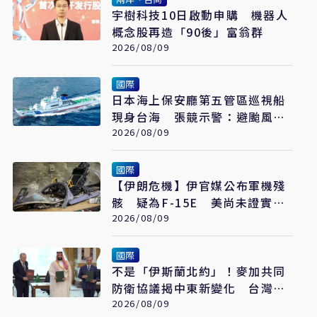
宇樹科技10日啟動申購 機器人
概念股再造「90後」富翁群
2026/08/09
國際
日本海上保安廳第五管區巡視船
現身台海 張競示警：避颱風也
要關注航行動向
2026/08/09
國際
【伊朗危機】伊官媒公布軍機殘
骸 疑為F-15E 美尚未證實遭
擊落
2026/08/09
國際
不是「伊斯蘭北約」！麥加共同
防衛協議揭中東新變化 台灣該
看懂「多層次安全」
2026/08/09