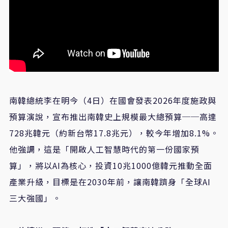
南韓總統李在明今（
4
日）在國會發表
2026
年度施政與
預算演說，宣布推出南韓史上規模最大總預算──高達
728
兆韓元（約新台幣
17.8
兆元），較今年增加
8.1%
。
他強調，這是「開啟人工智慧時代的第一份國家預
算」，將以
AI
為核心，投資
10
兆
1000
億韓元推動全面
產業升級，目標是在
2030
年前，讓南韓躋身「全球
AI
三大強國」。