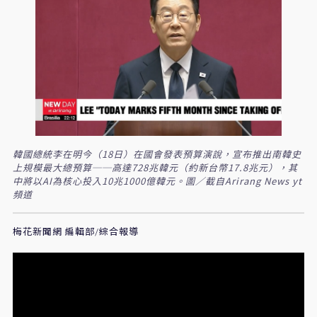
韓國總統李在明今（18日）在國會發表預算演說，宣布推出南韓史
上規模最大總預算──高達728兆韓元（約新台幣17.8兆元），其
中將以AI為核心投入10兆1000億韓元。圖／截自Arirang News yt
頻道
梅花新聞網 編輯部/綜合報導