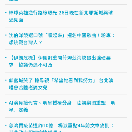
棒球英雄遊行路線曝光 26日晚在新北耶誕城與球
迷見面
沈伯洋競選口號「順起來」撞名中國歌曲！粉專：
想統戰台灣人？
【伊朗危機】伊朗對重開荷姆茲海峽提出強硬要
求 協議仍遙不可及
郭富城哭了 憶母親「希望她看到我努力」 台北演
唱會合體老婆女兒
AI演員接代言、明星授權分身 陸娛樂圈重塑「明
星」定義
慈濟買疫苗遭詐10億 楊渡重貼4年前文章痛批：