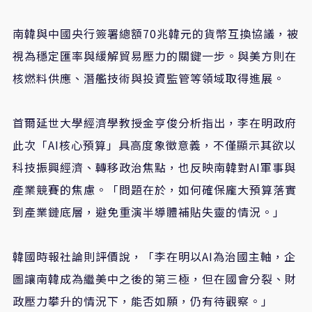
南韓與中國央行簽署總額
70
兆韓元的貨幣互換協議，被
視為穩定匯率與緩解貿易壓力的關鍵一步。與美方則在
核燃料供應、潛艦技術與投資監管等領域取得進展。
首爾延世大學經濟學教授金亨俊分析指出，李在明政府
此次「
AI
核心預算」具高度象徵意義，不僅顯示其欲以
科技振興經濟、轉移政治焦點，也反映南韓對
AI
軍事與
產業競賽的焦慮。「問題在於，如何確保龐大預算落實
到產業鏈底層，避免重演半導體補貼失靈的情況。」
韓國時報社論則評價說，「李在明以
AI
為治國主軸，企
圖讓南韓成為繼美中之後的第三極，但在國會分裂、財
政壓力攀升的情況下，能否如願，仍有待觀察。」