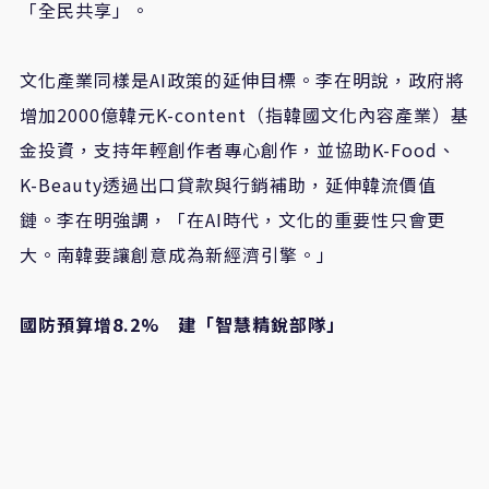
「全民共享」。
文化產業同樣是
AI
政策的延伸目標。李在明說，政府將
增加
2000
億韓元
K-content
（指韓國文化內容產業）基
金投資，支持年輕創作者專心創作，並協助
K-Food
、
K-Beauty
透過出口貸款與行銷補助，延伸韓流價值
鏈。李在明強調，「在
AI
時代，文化的重要性只會更
大。南韓要讓創意成為新經濟引擎。」
國防預算增
8.2%
建「智慧精銳部隊」