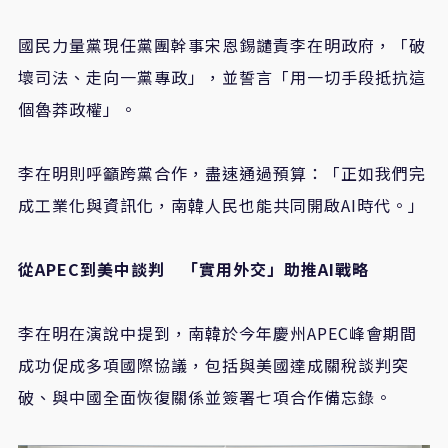
國民力量黨現任黨團幹事宋恩錫譴責李在明政府，「破
壞司法、走向一黨專政」，並誓言「用一切手段抵抗這
個魯莽政權」。
李在明則呼籲跨黨合作，盡速通過預算：「正如我們完
成工業化與資訊化，南韓人民也能共同開啟
AI
時代。」
從
APEC
到美中談判 「實用外交」助推
AI
戰略
李在明在演說中提到，南韓於今年慶州
APEC
峰會期間
成功促成多項國際協議，包括與美國達成關稅談判突
破、與中國全面恢復關係並簽署七項合作備忘錄。