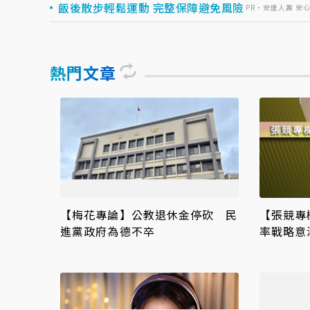
飯後散步輕鬆運動 完整保障避免風險
PR・安達人壽 安
熱門文章
【梅花專論】公教退休金停砍 民
【張競專
進黨政府為德不卒
率戰略意