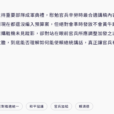
主持重要部隊成軍典禮，慰勉官兵辛勞時最合適講稿內
到現在都還沒編入預算案，但絕對會準時發放不會黃牛
採購戰機未見蹤影，卻對站在眼前官兵所應調整加發之
文膽，到底能否理解如何能使賴總統講話，真正讓官兵
反對推進統一
和平協議
官兵加給
賴清德