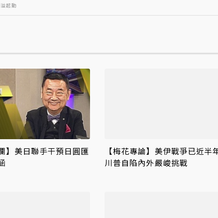
心溢起動
欄】美日聯手干預日圓匯
【梅花專論】美伊戰爭已近
涵
川普自陷內外嚴峻挑戰