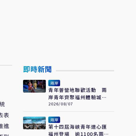
即時新聞
兩岸
青年薈營地聯歡活動 兩
岸青年齊聚福州體驗城市
統
文化
2026/08/07
去表
兩岸
推進
第十四屆海峽青年連心匯
福州登場 逾1100名兩岸