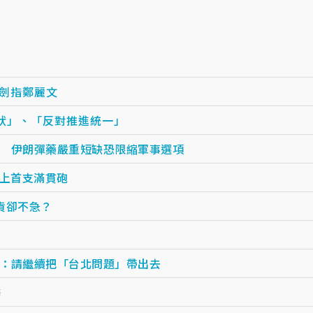
 劍指鄭麗文
現狀」、「反對推進統一」
 伊朗彈藥嚴重短缺恐限縮軍事選項
史上首支滿貫砲
貨卻不急？
：請繼續把「台北問題」帶出去
癌