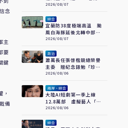
不到
青年參與交流
2026/08/07
信念
綜合
宜蘭防38度極端高溫 颱
風白海豚延後北轉中部以
北父親節防豪大雨
2026/08/07
軍主
都要
政治
蕭萬長任張啓楷競總榮譽
關鍵
主委 贈紀念錶勉「珍惜
時間、認真打拚」
2026/08/06
兩岸、綜合
權，
大陸AI短劇第一季上線
12.8萬部 虛擬藝人「方
戰備
桃子」接拍美瞳廣告
2026/08/06
綜合