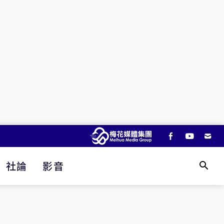
社論
影音