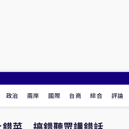
政治
兩岸
國際
台商
綜合
評論
上錯菜 搞錯聽眾講錯話