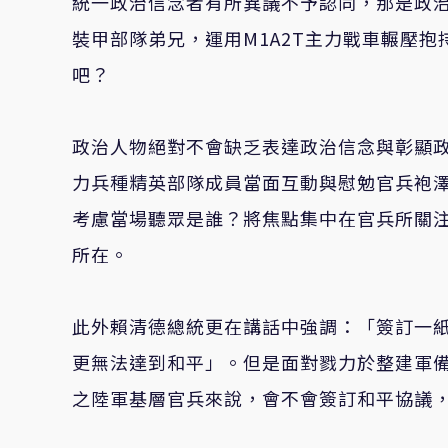
統一政治信念者有所異議不予認同，那是政
裝甲部隊弟兄，運用M1A2T主力戰車輾壓
吧？
政治人物絕對不會缺乏表達政治信念與彰顯
力兵種精英部隊成員當面互動與慰勉官兵袍
考慮當場聽眾是誰？將焦點集中在官兵所關
所在。
此外賴清德總統更在講話中強調：「簽訂一
更無法達到和平」。但是面對戮力於整建軍備
之陸軍基層官兵來說，會不會簽訂和平協議