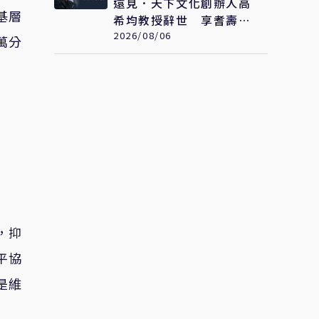
遠見．天下文化創辦人高
基層
希均教授辭世 享耆壽90
歲
2026/08/06
萬分
，抑
平協
是維