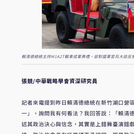
賴清德總統主持M1A2T戰車成軍典禮，卻對國軍官兵大談反
張競/中華戰略學會資深研究員
記者來電提到昨日賴清德總統在新竹湖口營區
一」，詢問我有何看法？我回答說：「賴清
述其政治決心與信念，其實是上錯舞臺演錯