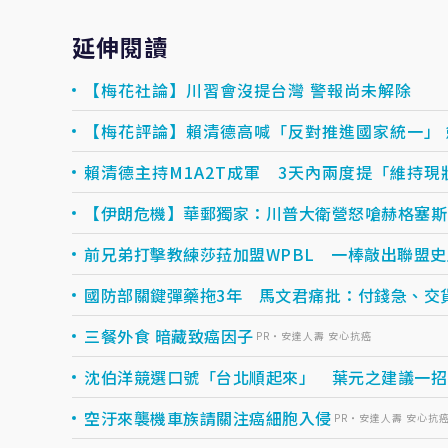
延伸閱讀
【梅花社論】川習會沒提台灣 警報尚未解除
【梅花評論】賴清德高喊「反對推進國家統一」
賴清德主持M1A2T成軍 3天內兩度提「維持
【伊朗危機】華郵獨家：川普大衛營怒嗆赫格塞斯
前兄弟打擊教練莎菈加盟WPBL 一棒敲出聯盟
國防部關鍵彈藥拖3年 馬文君痛批：付錢急、交
三餐外食 暗藏致癌因子
PR・安達人壽 安心抗癌
沈伯洋競選口號「台北順起來」 葉元之建議一招
空汙來襲機車族請關注癌細胞入侵
PR・安達人壽 安心抗