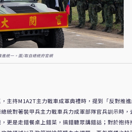
推進統一。圖/取自總統府官網
，主持M1A2T主力戰車成軍典禮時，提到「反對推進
德總統對著裝甲兵主力戰車兵力成軍部隊官兵訓示時，
戲，更是走錯餐桌上錯菜，搞錯聽眾講錯話；對於抱持