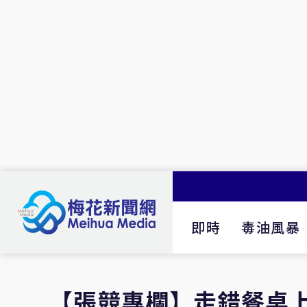
即時
毒油風暴
【張競專欄】走錯餐桌