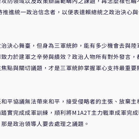
治攻防領域以及政策辯論範疇內之課題，再怎麼樣也輪
抱持推進統一政治信念者，以便表達賴總統之政治決心與
政治決心舞臺，但身為三軍統帥，能有多少機會去與陸
澤致力於建軍之辛勞與績效？政治人物所有對外發言，
注焦點與關切議題，才是三軍統帥掌握軍心支持最重要
紙和平協議無法帶來和平，接受侵略者的主張、放棄主
踏實完成成軍訓練，順利將M1A2T主力戰車成軍完成
，那是政治領導人要去處理之議題。