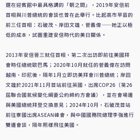
選在迎賓館中最具格調的「朝之間」，
2019
年安倍前
首相與川普總統的會談也曾在此舉行。比起高市早苗的
前三任首相：石破茂、岸田文雄、菅義偉——她正以極
低的成本，試圖重建安倍時代的美日關係。
2013
年安倍晉三就任首相，第二次出訪即前往美國拜
會時任總統歐巴馬；
2020
年
10
月就任的菅義偉在訪問
越南、印尼後，隔年
1
月立即訪美拜會川普總統；岸田
文雄於
2021
年
11
月首站前往英國，出席
COP26
（第
26
屆聯合國氣候變化綱要公約締約方會議），並在會場邊
與美國總統拜登交換意見；
2024
年
10
月，石破茂首站
前往寮國出席
ASEAN
峰會，與中國國務院總理李強進行
雙邊會談，隔年照樣飛往美國。