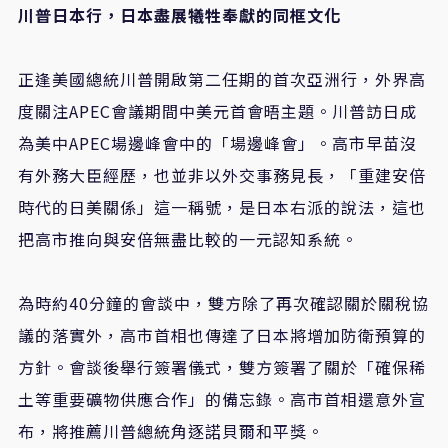
川普日本行，日本盡展犧牲奉獻的同框文化
正逢美國總統川普開啟第二任期的首次亞洲行，外界高
度關注
APEC
會議期間中美元首會晤主題。川普訪日成
為美中
APEC
場邊峰會中的「場邊峰會」。高市早苗沒
有外務大臣經歷，也並非以外交事務見長，「重建安倍
時代的日美關係」這一稱號，是日本右派的說法，這也
把高市推向與安倍無盡比較的一元認知系統。
為時約
40
分鐘的會談中，雙方除了再次確認關於關稅協
議的落實外，高市首相也傳達了日本將增加防衛預算的
方針。會談後舉行簽署儀式，雙方簽署了關於「確保稀
土等重要礦物供應合作」的備忘錄。高市首相還意外宣
布，將推薦川普總統角逐諾貝爾和平獎。