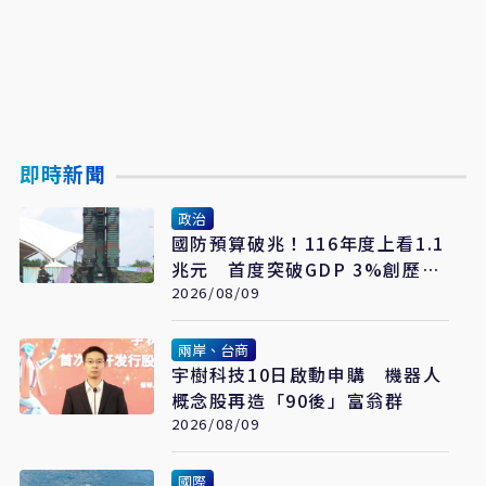
即時新聞
政治
國防預算破兆！116年度上看1.1
兆元 首度突破GDP 3%創歷史
新高
2026/08/09
兩岸、台商
宇樹科技10日啟動申購 機器人
概念股再造「90後」富翁群
2026/08/09
國際