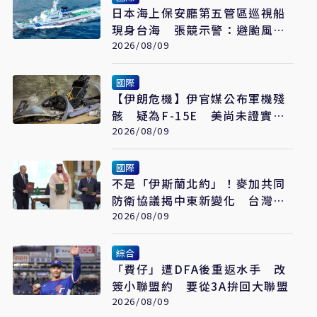
日本海上保安廳第五管區巡視船
現身台海 張競示警：避颱風也
要關注航行動向
2026/08/09
國際
【伊朗危機】伊官媒公布軍機殘
骸 疑為F-15E 美尚未證實遭
擊落
2026/08/09
國際
不是「伊斯蘭北約」！麥加共同
防衛協議揭中東新變化 台灣該
看懂「多層次安全」
2026/08/09
綜合
「費仔」遭DFA後重返水手 改
簽小聯盟約 要從3A拚回大聯盟
2026/08/09