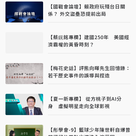
【國戰會論壇】賴政府玩殘台日關
係？ 外交盜壘恐提前出局
【蔡鎤銘專欄】建國250年 美國經
濟霸權的黃昏時刻？
【梅花史話】評熊向暉先生回憶錄：
若干歷史事件的誤導與捏造
【夏一新專欄】 從方桃子到AI分
身 虛擬明星走向全球影視
【彤學會-9】籃球少年陳世軒自爆曾