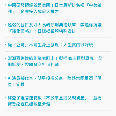
中國研發砸錢首超美國！日本最新排名揭「中美雙
強」 企業投入成最大推力
脆弱的台日友好！長崎原爆典禮缺席 李逸洋抗議
「矮化國格」：日媒揭長崎特殊安排
從「豆哥」林炳生身上發現：人生真的很好玩
澎湖西嶼遭綠能業者盯上！擬插49座巨型風機 全
鄉抵制、控開發商打消耗戰
AI演員接代言、明星授權分身 陸娛樂圈重塑「明
星」定義
拜登子坦言遭特赦「不公平且損父親資產」 並揭
拜登癌症已擴散至骨骼