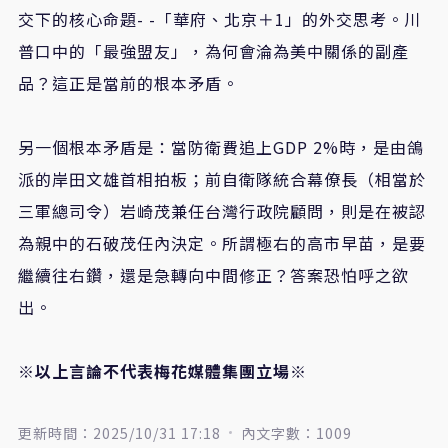
交下的核心命題- -「華府、北京＋
1
」的外交思考。川
普口中的「最強盟友」，為何會淪為美中關係的副產
品？這正是當前的根本矛盾。
另一個根本矛盾是：當防衛費追上
GDP
2
%時，是由鴿
派的岸田文雄首相拍板；前自衛隊統合幕僚長（相當於
三軍總司令）岩崎茂兼任台灣行政院顧問，則是在被認
為親中的石破茂任內決定。所謂極右的高市早苗，是要
繼續往右鑽，還是急轉向中間修正？答案恐怕呼之欲
出。
※以上言論不代表梅花媒體集團立場※
更新時間：2025/10/31 17:18
內文字數：1009