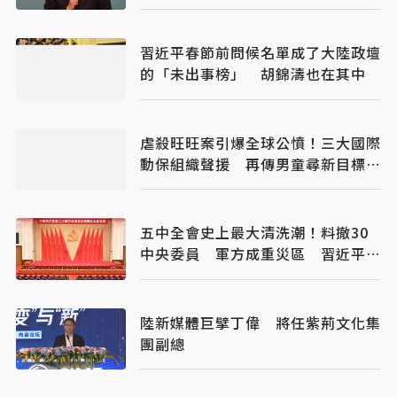
習近平春節前問候名單成了大陸政壇
的「未出事榜」 胡錦濤也在其中
虐殺旺旺案引爆全球公憤！三大國際
動保組織聲援 再傳男童尋新目標下
手
五中全會史上最大清洗潮！料撤30
中央委員 軍方成重災區 習近平強
化震懾迎21大
陸新媒體巨擘丁偉 將任紫荊文化集
團副總