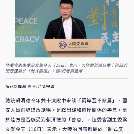
陸委會副主委梁文傑今天（16日）表示，大陸對於總統雙十談話的
回應僅屬於「制式回覆」。圖/記者高陸攝
梅花新聞網 高陸/台北報導
總統賴清德今年雙十演說中未談「兩岸互不隸屬」，國
安人員向綠媒放話稱，是釋出緩和兩岸關係的善意，至
於陸方是否感受到賴清德的「善意」，陸委會副主委梁
文傑今天（16日）表示，大陸的回應都屬於「制式反