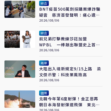
綜合
BNT疫苗500萬劑採購案爆詐騙
疑雲 慈濟首發聲明：痛心遺
憾 配合司法將追究權益
2026/08/06
綜合
前兄弟打擊教練莎菈加盟
WPBL 一棒敲出聯盟史上首支
滿貫砲
2026/08/06
兩岸
大陸出入境新規定9/15上路 梁
文傑示警：科技業風險高
2026/08/06
國際
北韓今年第6度射彈！金正恩再
朝日本海發射彈道飛彈 東北亞
局勢再升溫
2026/08/06