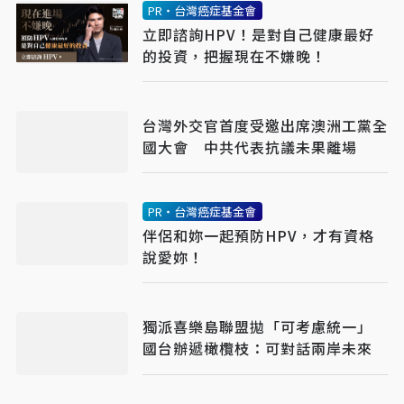
PR・台灣癌症基金會
立即諮詢HPV！是對自己健康最好
的投資，把握現在不嫌晚！
台灣外交官首度受邀出席澳洲工黨全
國大會 中共代表抗議未果離場
PR・台灣癌症基金會
伴侶和妳一起預防HPV，才有資格
說愛妳！
獨派喜樂島聯盟拋「可考慮統一」
國台辦遞橄欖枝：可對話兩岸未來