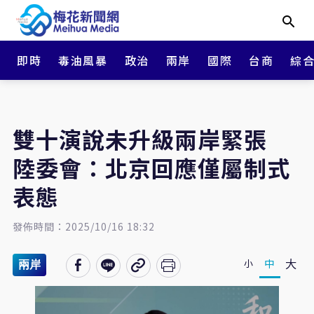
即時
毒油風暴
政治
兩岸
國際
台商
綜
雙十演說未升級兩岸緊張
陸委會：北京回應僅屬制式
表態
發佈時間：2025/10/16 18:32
大
中
小
兩岸