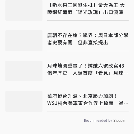
【新水果王國誕生-1】量大為王 大
陸網紅葡萄「陽光玫瑰」出口澳洲
唐朝不存在論？學界：與日本部分學
者史觀有關 但非直接提出
月球地圖重畫了！嫦娥六號改寫43
億年歷史 人類首度「看見」月球深
部
華府挺台升溫、北京壓力加劇！
WSJ揭台美軍事合作浮上檯面 翁
履中：台灣更要算清安全成本
Recommended by