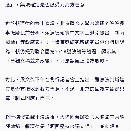
應」，無法確定是否感受到我方善意。
對於賴清德的雙十演說，北京聯合大學台灣研究院院長
李振廣此前分析，賴清德確實在文字上避免提出「新兩
國論」等敏感表述；上海東亞研究所研究員包承柯則認
為，賴仍提到聯合國第2758號決議等議題，顯示其
「台獨立場並未改變」，只是語氣上較為收斂。
對此，梁文傑下午在例行記者會上指出，雖無法判斷陸
方是否有接收到我方善意，不過，北京的回覆言論都只
算「制式回應」而已。
賴清德發表雙十演說後，大陸國台辦發言人陳斌華當晚
評論稱，賴清德是「頑固堅持台獨立場」，並批評其