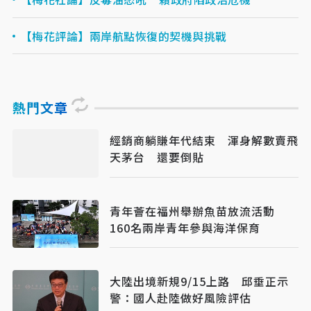
【梅花評論】兩岸航點恢復的契機與挑戰
熱門文章
經銷商躺賺年代結束 渾身解數賣飛
天茅台 還要倒貼
青年薈在福州舉辦魚苗放流活動
160名兩岸青年參與海洋保育
大陸出境新規9/15上路 邱垂正示
警：國人赴陸做好風險評估