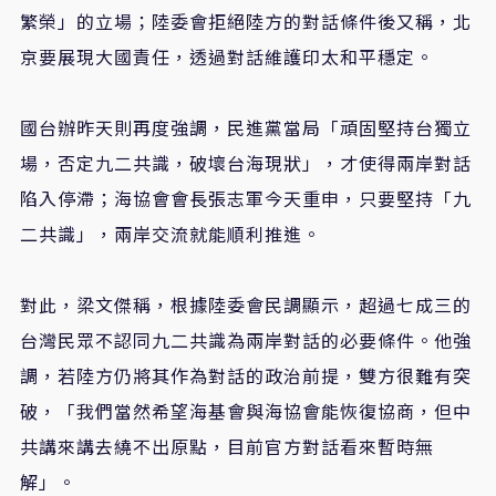
繁榮」的立場；陸委會拒絕陸方的對話條件後又稱，北
京要展現大國責任，透過對話維護印太和平穩定。
國台辦昨天則再度強調，民進黨當局「頑固堅持台獨立
場，否定九二共識，破壞台海現狀」，才使得兩岸對話
陷入停滯；海協會會長張志軍今天重申，只要堅持「九
二共識」，兩岸交流就能順利推進。
對此，梁文傑稱，根據陸委會民調顯示，超過七成三的
台灣民眾不認同九二共識為兩岸對話的必要條件。他強
調，若陸方仍將其作為對話的政治前提，雙方很難有突
破，「我們當然希望海基會與海協會能恢復協商，但中
共講來講去繞不出原點，目前官方對話看來暫時無
解」。