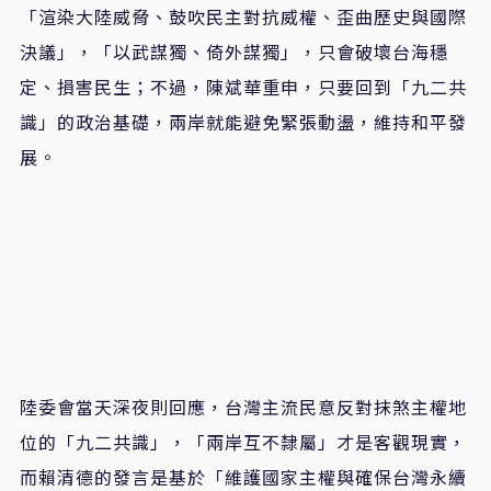
「渲染大陸威脅、鼓吹民主對抗威權、歪曲歷史與國際
決議」，「以武謀獨、倚外謀獨」，只會破壞台海穩
定、損害民生；不過，陳斌華重申，只要回到「九二共
識」的政治基礎，兩岸就能避免緊張動盪，維持和平發
展。
陸委會當天深夜則回應，台灣主流民意反對抹煞主權地
位的「九二共識」，「兩岸互不隸屬」才是客觀現實，
而賴清德的發言是基於「維護國家主權與確保台灣永續