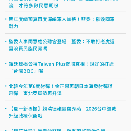
流 才符多數民意期盼
明年度總預算再度漏編軍人加薪！藍委：摧毀國軍
戰力
監委人事同意權公聽會登場 藍委：不敢打老虎還
需浪費民脂民膏嗎
羅廷瑋揭公視Taiwan Plus慘賠真相：說好的打造
「台灣BBC」呢
北韓今年第6度射彈！金正恩再朝日本海發射彈道
飛彈 東北亞局勢再升溫
【夏一新專欄】賴清德砲轟盧秀燕 2026台中選戰
升級政權保衛戰
【梅花社論】反毒油怒吼 賴政府陷政治危機