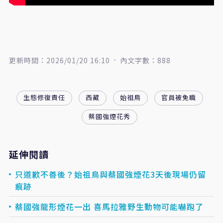
更新時間：2026/01/20 16:10
內文字數：888
生態修復責任
西藏
始祖鳥
官員被免職
蔡國強煙花秀
延伸閱讀
只道歉不善後？始祖鳥與蔡國強煙花3天後現場仍留
痕跡
蔡國強龍形煙花一出 喜馬拉雅野生動物可能嚇跑了