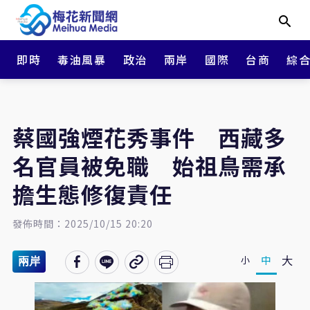
即時
毒油風暴
政治
兩岸
國際
台商
綜
蔡國強煙花秀事件 西藏多
名官員被免職 始祖鳥需承
擔生態修復責任
發佈時間：2025/10/15 20:20
大
中
小
兩岸