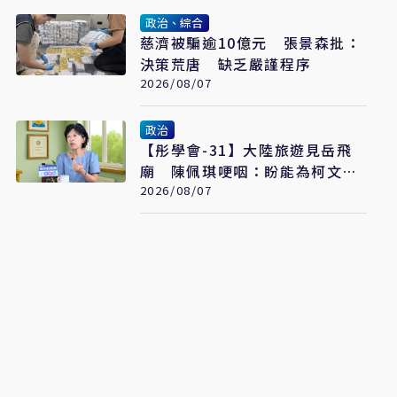
政治、綜合
慈濟被騙逾10億元 張景森批：
決策荒唐 缺乏嚴謹程序
2026/08/07
政治
【彤學會-31】大陸旅遊見岳飛
廟 陳佩琪哽咽：盼能為柯文哲
京華城案平反
2026/08/07