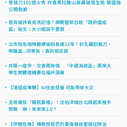
曾操刀101煙火秀 炸喜馬拉雅山挨轟破壞生態 蔡國強
公開致歉
慈濟被詐青鳥洗記憶？網朝聖郭台銘「政府擋疫
苗」貼文：大小姐說不要買
北市知名咖啡廳爆偷拍長達13年！針孔藏刮鬍刀、
喉糖盒...同業批：真的很反感
共築一座市、交會兩岸情 「中建海峽盃」兩岸大
學生實體建構賽在福州落幕
【湯紹成專欄】AI任由發展 可能帶來大災
主視覺採「親民黨橘」！沈伯洋喊台北順起來推手
勢舞 網：來來來2.0？
【伊朗危機】傳穆傑塔巴仍重傷昏迷聖城住院治