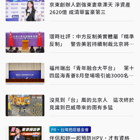
京東創辦人劉強東妻章澤天 淨資產
2620億 成清華富豪第三
環時社評：中方反制美實體屬「精準
反制」 警告美若持續制裁北京將採
更強措施
福州端出「青年融合大平台」 第十
四屆海青薈8月登場吸引逾3000名台
青交流
沒見到「台」風的北京人 這次終於
見識到巴威帶來的雨有多猛
PR・台灣癌症基金會
伴侶和妳一起預防HPV，才有資格