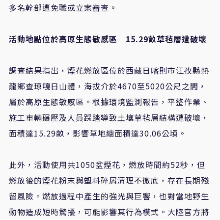
多名幹部遭免職或立案審查。
活動地點位於高原生態敏感區 15.29畝草毡層遭破壞
調查結果指出，煙花燃放區位於西藏日喀則市江孜縣熱
龍鄉查琼嘎日山體，海拔介於4670至5020公尺之間，
屬於高原生態敏感區。根據環境監測報告，平整作業、
施工車輛碾壓及人員踩踏導致土壤草毡層結構遭破壞，
面積達15.29畝，影響草地總面積達30.06公頃。
此外，活動使用共1050盆煙花，燃放時間約52秒，但
燃放後的煙花粉末與塑料碎屑清理不徹底，存在長期殘
留風險。燃放過程中產生的強光與巨響，也對當地野生
動物造成短時驚擾，可能影響其行為模式。大陸官方將