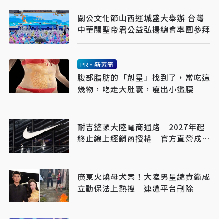
關公文化節山西運城盛大舉辦 台灣
中華關聖帝君公益弘揚總會率團參拜
PR・新素簡
腹部脂肪的「剋星」找到了，常吃這
幾物，吃走大肚囊，瘦出小蠻腰
耐吉整頓大陸電商通路 2027年起
終止線上經銷商授權 官方直營成唯
一管道
廣東火燒母犬案！大陸男星譴責籲成
立動保法上熱搜 連遭平台刪除