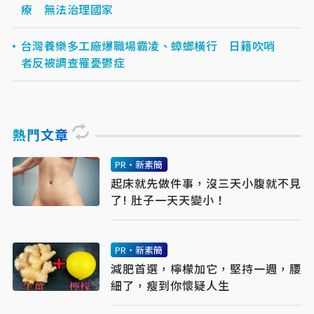
療 無法治理國家
台灣養樂多工廠爆職場霸凌、蟑螂橫行 日籍吹哨
者反被調查罹憂鬱症
熱門文章
PR・新素簡
起床就先做件事，沒三天小腹就不見
了! 肚子一天天變小！
PR・新素簡
減肥首選，檸檬加它，堅持一週，腰
細了，瘦到你懷疑人生