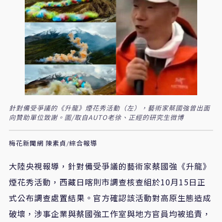
針對備受爭議的《升龍》煙花秀活動（左），藝術家蔡國強曾出面
向贊助單位致謝。圖/取自AUTO老徐、正經的研究生微博
梅花新聞網 陳素貞/綜合報導
大陸央視報導，針對備受爭議的藝術家蔡國強《升龍》
煙花秀活動，西藏日喀則市調查核查組於10月15日正
式公布調查處置結果。官方確認該活動對高原生態造成
破壞，涉事企業與蔡國強工作室與地方官員均被追責，