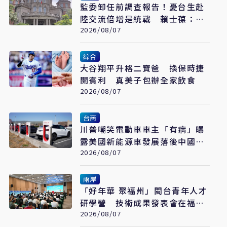
監委卸任前調查報告！憂台生赴
陸交流倍增是統戰 賴士葆：台
青終會認清台獨手段
2026/08/07
綜合
大谷翔平升格二寶爸 換保時捷
開賓利 真美子包辦全家飲食
2026/08/07
台商
川普嘲笑電動車車主「有病」曝
露美國新能源車發展落後中國的
關鍵
2026/08/07
兩岸
「好年華 聚福州」閩台青年人才
研學營 技術成果發表會在福州
舉辦
2026/08/07