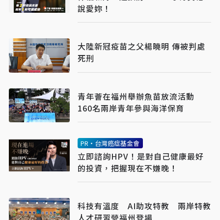
說愛妳！
大陸新冠疫苗之父楊曉明 傳被判處
死刑
青年薈在福州舉辦魚苗放流活動
160名兩岸青年參與海洋保育
PR・台灣癌症基金會
立即諮詢HPV！是對自己健康最好
的投資，把握現在不嫌晚！
科技有溫度 AI助攻特教 兩岸特教
人才研習營福州登場