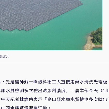
電網站
論，先是醫師蘇一峰爆料稱
工人直接用藥水清洗光電板
水庫水質檢測多次驗出清潔劑濃度
」
。
農業部今天
（1
於中天記者林宸佑表示
『
烏山頭水庫水質檢測多次驗出
烏山頭水庫遭清潔劑汙染
。