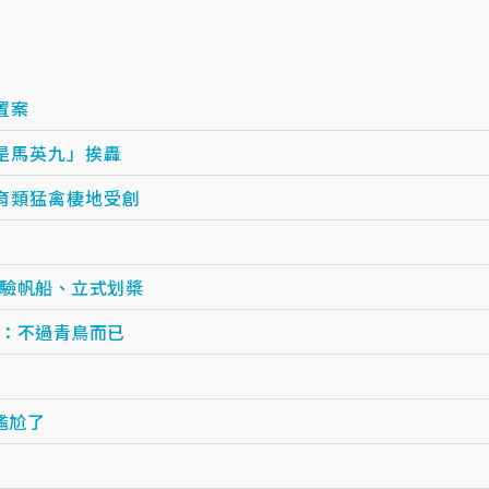
置案
是馬英九」挨轟
育類猛禽棲地受創
驗帆船、立式划槳
：不過青鳥而已
尷尬了