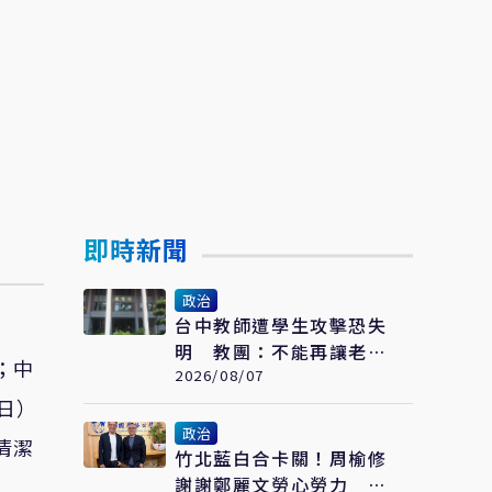
即時新聞
政治
台中教師遭學生攻擊恐失
明 教團：不能再讓老師
；中
用肉身擋危險
2026/08/07
4日）
政治
清潔
竹北藍白合卡關！周榆修
謝謝鄭麗文勞心勞力 喊