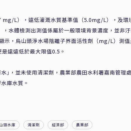
7 mg/L
）
，遠低灌溉水質基準值
（
5.0mg/L
）
，及環
）
，水體檢測出測值係屬於一般環境背景濃度，並非汙
顯示，烏山頭淨水場陰離子界面活性劑（
mg/L
）測值
更是遠遠低於最大限值
0.5
。
水｣，並未使用清潔劑，農業部農田水利署嘉南管理
響水庫水質。
山頭水庫
清潔劑
經濟部
農業部