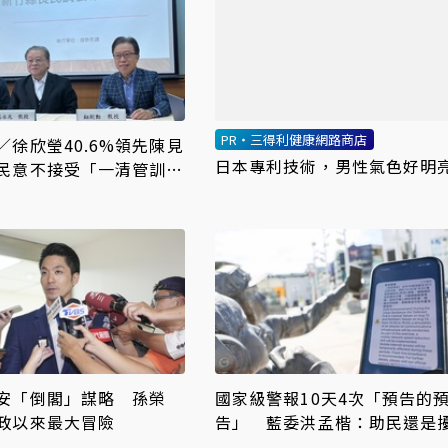
PR・三得利健康網路商店
／徐欣瑩40.6%領先陳見
日本專利技術，男性氣色好明
民意不接受「一清管訓」
安「倒閣」謀略 孫榮
國家級警報10天4次「預告的
政以來最大冒險
告」 藍委洪孟楷：助民還是
民？