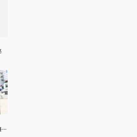
亮
預
擾