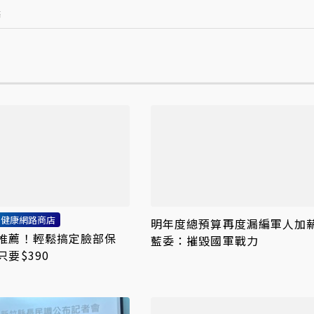
癌
利健康網路商店
明年度總預算再度漏編軍人加
推薦！輕鬆搞定臉部保
藍委：摧毀國軍戰力
要$390