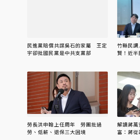
民進黨賠償共諜吳石的家屬 王定
竹縣民調
宇卻批國民黨是中共支黨部
賢！近半
背景
勞長洪申翰上任周年 勞團批過
解讀蔣萬
勞、低薪、退保三大困境
富：蔣從