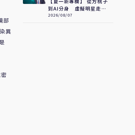
【夏一新專欄】 從方桃子
到AI分身 虛擬明星走向
全球影視
2026/08/07
境部
染異
是
處密