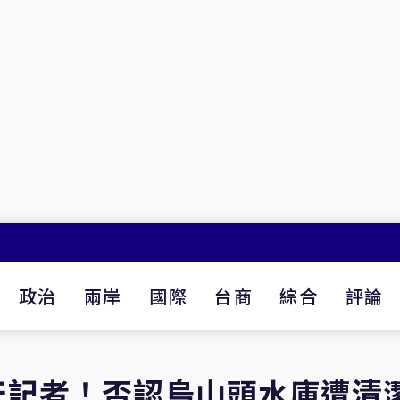
政治
兩岸
國際
台商
綜合
評論
天記者！否認烏山頭水庫遭清