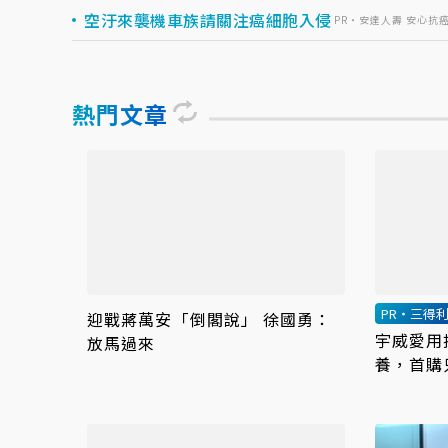
空汙來襲機車族請關注癌細胞入侵
PR・安達人壽 安心抗
熱門文章
PR・三得
迎戰蔣萬安「倒閣說」 徐國勇：
宇威愛用
放馬過來
養，首購只