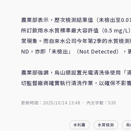
農業部表示，歷次檢測結果值
（
未檢出至
0.0
所訂飲用水水質標準最大容許值
（
0.5 mg/L
常現象。而自來水公司今年第
2
季的水質檢測
ND
，亦即「未檢出」（
Not Detected
），
農業部強調，烏山頭設置光電清洗係使用「清
切監督廠商確實執行清洗作業，以確保不影
更新時間：2025/10/14 13:48
內文字數：530
水利署
水質檢測
烏