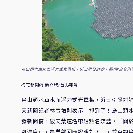
烏山頭水庫水面浮力式光電板，近日引發討論。圖/取自台汽
梅花新聞網 簡立欣/台北報導
烏山頭水庫水面浮力式光電板
，近日引發討
天新聞記者林
宸佑則表示
「
抓到了！烏山頭
發新聞稿
，破天荒
連名帶姓點名媒體，「
關
劑濃度
』
，農業部回應說明如下
」
，並
否認