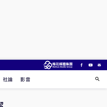
社論
影音
潔