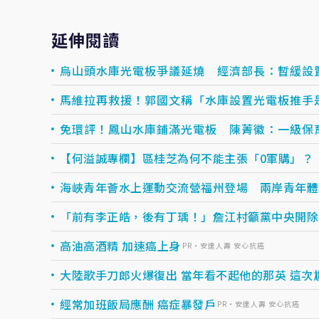
延伸閱讀
烏山頭水庫光電板爭議延燒 經濟部長：暫緩設
馬維拉再救援！郭國文稱「水庫設置光電板推手
免環評！鳳山水庫鋪滿光電板 陳菁徽：一級保
【何溢誠專欄】區桂芝為何不能主張「0軍購」？
海峽青年薈水上運動交流營福州登場 兩岸青年體
「前有李正皓，後有丁瑀！」詹江村籲黨中央開除
高油高酒精 加速癌上身
PR・安達人壽 安心抗癌
大陸歌手刀郎火爆復出 當年看不起他的那英 這次
經常加班飯局應酬 癌症暴發戶
PR・安達人壽 安心抗癌