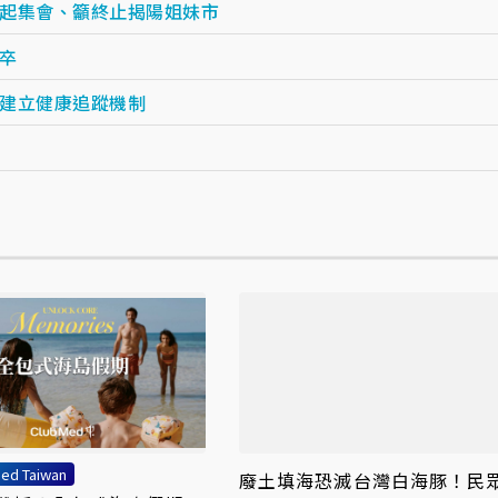
起集會、籲終止揭陽姐妹市
卒
建立健康追蹤機制
ed Taiwan
廢土填海恐滅台灣白海豚！民