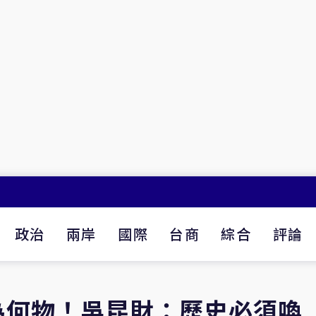
政治
兩岸
國際
台商
綜合
評論
為何物！吳昆財：歷史必須喚