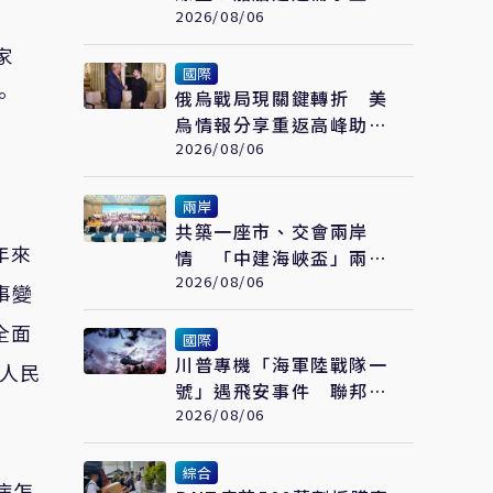
1.1億總噸
2026/08/06
家
國際
。
俄烏戰局現關鍵轉折 美
烏情報分享重返高峰助基
輔前線連連得手
2026/08/06
兩岸
共築一座市、交會兩岸
年來
情 「中建海峽盃」兩岸
大學生實體建構賽在福州
2026/08/06
事變
落幕
全面
國際
川普專機「海軍陸戰隊一
岸人民
號」遇飛安事件 聯邦航
空總署已啟動調查
2026/08/06
綜合
病怎