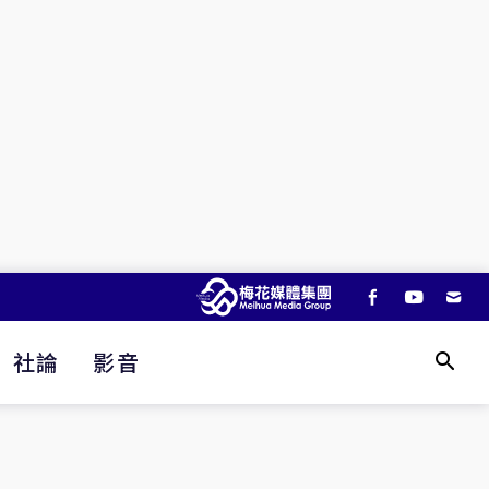
社論
影音