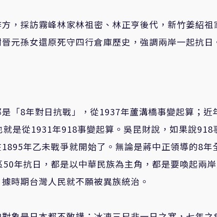
作方，採訪霧峰林家林祖密、林正亨後代，新竹姜紹祖
謝晉元孫女還原死守四行倉庫歷史，強調兩岸一起抗日
是「8年對日抗戰」，從1937年蘆溝橋事變起算；近
是從1931年918事變起算。吳昆財說，如果說918
1895年乙未戰爭就開始了。無論是蔣中正領導的8年
區50年抗日，都是以中華民族為主角，都是要喚起兩
日據時期台灣人民就不願被異族統治。
的對象是日本都不敢講；冰凍三尺非一日之寒，七年之