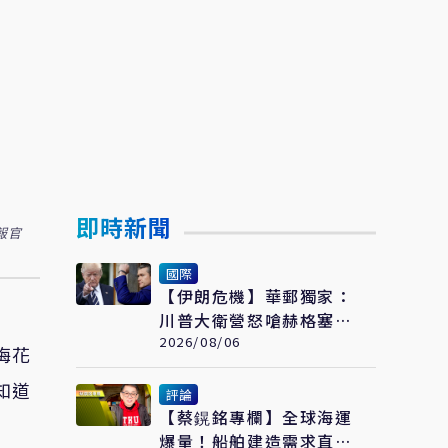
即時新聞
報官
國際
【伊朗危機】華郵獨家：
川普大衛營怒嗆赫格塞
斯 伊朗彈藥嚴重短缺恐
2026/08/06
梅花
限縮軍事選項
知道
評論
【蔡鎤銘專欄】全球海運
爆量！船舶建造需求直衝