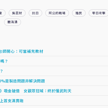
復
吳昆財
抗日
阿公的戰場
殖民
零日攻擊
聽海湧
 台師開心：可當補充教材
實嗎？
？
20%是製造問題非解決問題
》吸金破億 女觀眾狂喊：終於懂武則天
史上首支滿貫砲