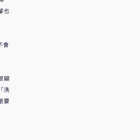
輩也
不會
很顯
「洗
是要