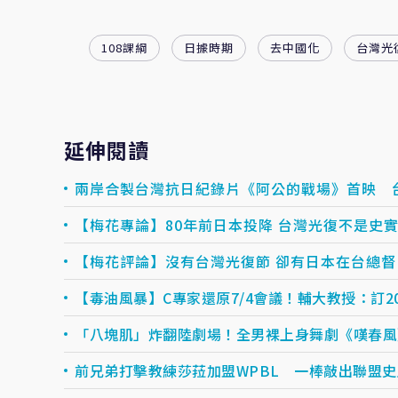
108課綱
日據時期
去中國化
台灣光
延伸閱讀
兩岸合製台灣抗日紀錄片《阿公的戰場》首映
【梅花專論】80年前日本投降 台灣光復不是史
【梅花評論】沒有台灣光復節 卻有日本在台總督
【毒油風暴】C專家還原7/4會議！輔大教授：訂
「八塊肌」炸翻陸劇場！全男裸上身舞劇《嘆春風
前兄弟打擊教練莎菈加盟WPBL 一棒敲出聯盟