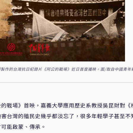
製作的台灣抗日紀錄片《阿公的戰場》近日首度播映。圖/取自中國青年
公的戰場》首映，嘉義大學應用歷史系教授吳昆財對《
迫害台灣的殖民史幾乎都淡忘了，很多年輕學子甚至不
才可能啟蒙、傳承。