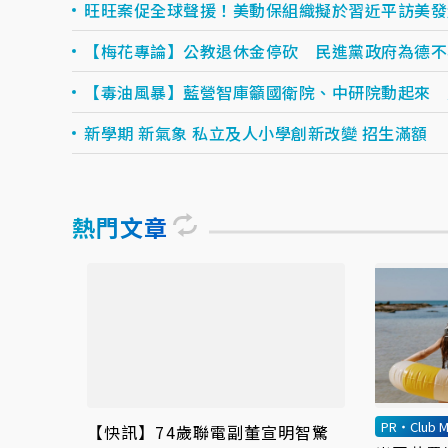
旺旺案促全球聲援！美動保組織擬於習近平訪美發
【梅花專論】公教退休金停砍 民進黨政府為德不
【毒油風暴】藍營智庫籲國衛院、中研院動起來 
新學期 新氣象 私立及人小學創新改變 招生滿額
熱門文章
PR・Club M
【快訊】74歲聯電副董宣明智驚