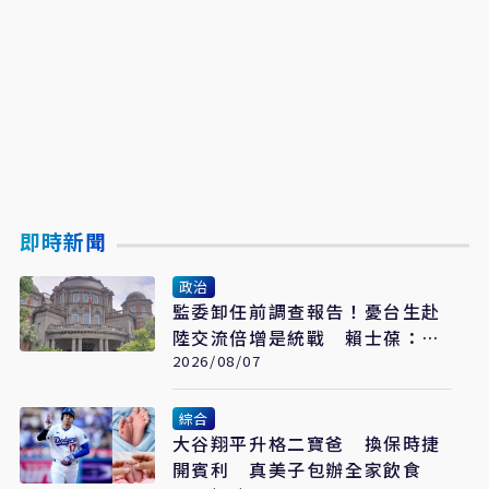
即時新聞
政治
監委卸任前調查報告！憂台生赴
陸交流倍增是統戰 賴士葆：台
青終會認清台獨手段
2026/08/07
綜合
大谷翔平升格二寶爸 換保時捷
開賓利 真美子包辦全家飲食