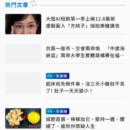
熱門文章
大陸AI短劇第一季上線12.8萬部
虛擬藝人「方桃子」接拍美瞳廣告
共築一座市、交會兩岸情 「中建海
峽盃」兩岸大學生實體建構賽在福州
落幕
PR・新素簡
起床就先做件事，沒三天小腹就不見
了! 肚子一天天變小！
PR・新素簡
減肥首選，檸檬加它，堅持一週，腰
細了，瘦到你懷疑人生