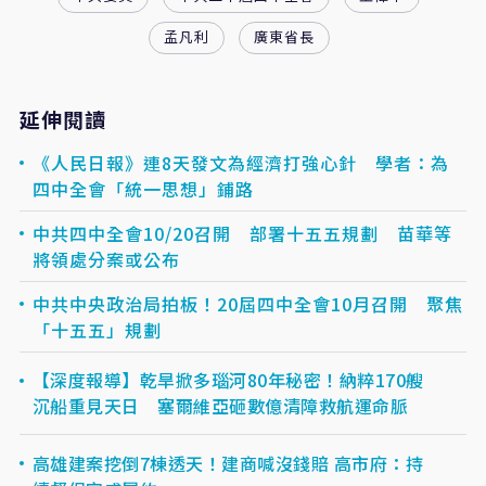
孟凡利
廣東省長
延伸閱讀
《人民日報》連8天發文為經濟打強心針 學者：為
四中全會「統一思想」鋪路
中共四中全會10/20召開 部署十五五規劃 苗華等
將領處分案或公布
中共中央政治局拍板！20屆四中全會10月召開 聚焦
「十五五」規劃
【深度報導】乾旱掀多瑙河80年秘密！納粹170艘
沉船重見天日 塞爾維亞砸數億清障救航運命脈
高雄建案挖倒7棟透天！建商喊沒錢賠 高市府：持