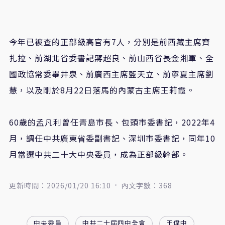
今年已被查的正部級高官有7人，分別是前西藏主席齊
扎拉、前湖北省委書記蔣超良、前山西省長金湘軍、全
國政協常委畢井泉、前廣西主席藍天立、前寧夏主席劉
慧，以及剛於8月22日落馬的內蒙古主席王莉霞。
60歲的孟凡利曾任青島市長、包頭市委書記，2022年4
月，調任中共廣東省委副書記、深圳市委書記，同年10
月當選中共二十大中央委員，成為正部級幹部。
更新時間：2026/01/20 16:10
內文字數：368
中央委員
中共二十屆四中全會
王偉中