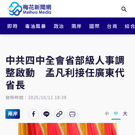
即時
毒油風暴
政治
兩岸
國際
台商
綜
中共四中全會省部級人事調
整啟動 孟凡利接任廣東代
省長
發佈時間：2025/10/11 18:39
大
中
小
兩岸