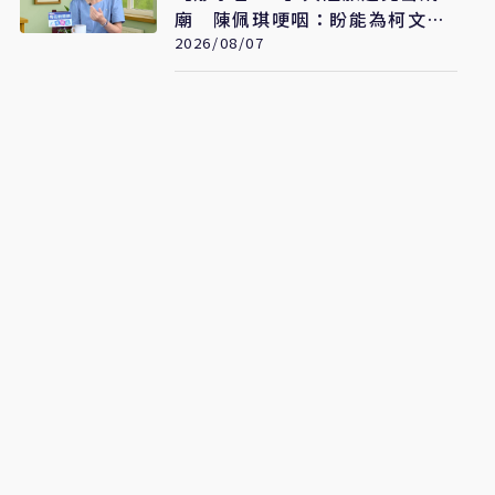
廟 陳佩琪哽咽：盼能為柯文哲
京華城案平反
2026/08/07