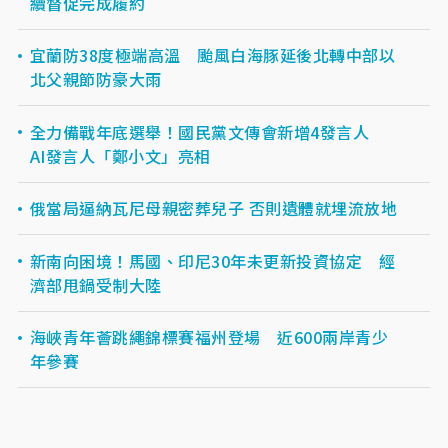
續督促完成履約
宜蘭防38度極端高溫 颱風白海豚延後北轉中部以
北父親節防豪大雨
全力備戰年底選舉！國民黨文傳會新增4發言人
AI發言人「鄭小文」亮相
俄當局逼納瓦尼母親密葬兒子 否則遺體就埋流放地
新南向困境！馬國、印尼30年未更新投資協定 經
濟部甩鍋受制大陸
海峽青年薈跳繩錦標賽福州登場 近600兩岸青少
年參賽