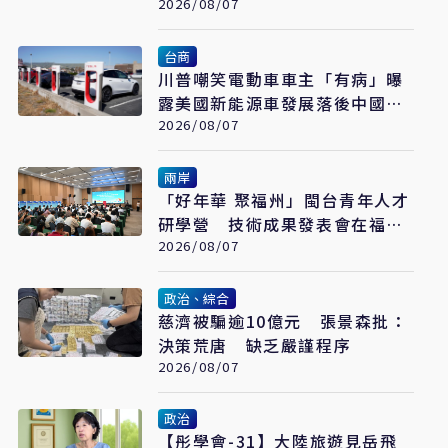
2026/08/07
台商
川普嘲笑電動車車主「有病」曝
露美國新能源車發展落後中國的
關鍵
2026/08/07
兩岸
「好年華 聚福州」閩台青年人才
研學營 技術成果發表會在福州
舉辦
2026/08/07
政治、綜合
慈濟被騙逾10億元 張景森批：
決策荒唐 缺乏嚴謹程序
2026/08/07
政治
【彤學會-31】大陸旅遊見岳飛