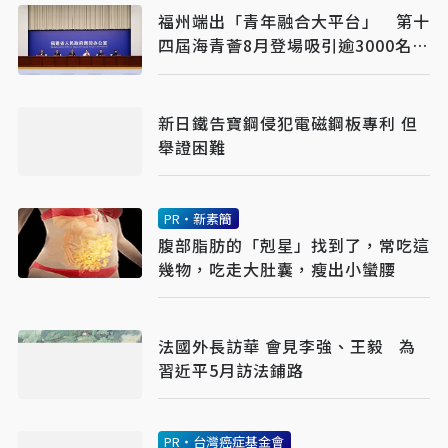
福州端出「青年融合大平台」 第十
四屆海青薈8月登場吸引逾3000名台
青交流
新日鐵告寶鋼侵犯電磁鋼板專利 但
舉證困難
PR・新素簡
腹部脂肪的「剋星」找到了，常吃這
幾物，吃走大肚囊，瘦出小蠻腰
法國外長訪華 會見李強、王毅 為
習近平5月訪法鋪路
PR・台灣癌症基金會