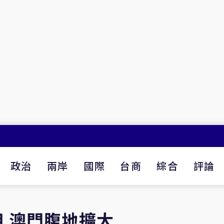
政治
兩岸
國際
台商
綜合
評論
 澳門腹地擴大