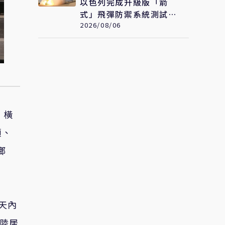
以色列完成升級版「箭
式」飛彈防禦系統測試
持續強化反導能力
2026/08/06
，橫
頭、
鄉
天內
大陸居