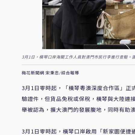
3月1日，橫琴口岸海關工作人員對澳門市民行李進行查驗。圖
梅花新聞網 宋秉忠/綜合報導
3月1日零時起，「橫琴粵澳深度合作區」正
驗證件，但貨品免稅或保稅，橫琴與大陸連
舉被認為，擴大澳門的發展腹地，同時有助
3月1日零時起，橫琴口岸啟用「新家園便捷