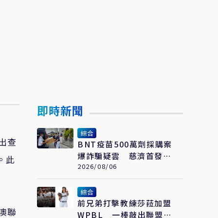
即時新聞
綜合
出查
BNT疫苗500萬劑採購案
爆詐騙疑雲 慈濟首發聲
。此
明：痛心遺憾 配合司法
2026/08/06
將追究權益
綜合
前兄弟打擊教練莎菈加盟
澳聯
WPBL 一棒敲出聯盟史