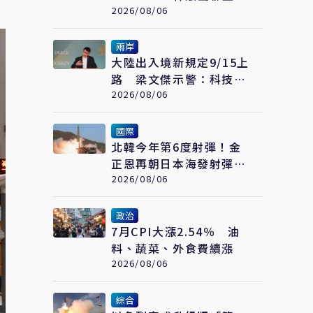
上首支滿貫砲
2026/08/06
兩岸
大陸出入境新規定9/15上
路 梁文傑示警：科技業
風險高
2026/08/06
國際
北韓今年第6度射彈！金
正恩再朝日本海發射彈道
飛彈 東北亞局勢再升溫
2026/08/06
政治
7月CPI大漲2.54％ 油
料、蔬菜、外食費續漲
2026/08/06
綜合