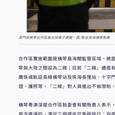
澳門與橫琴合作區進出採電子通關。圖/取自珠海傳媒集團
合作區實施範圍是橫琴島海關監管區域，總面
琴與大陸之間設為二線；目前「二線」通道
廣珠城軌延長線橫琴站及珠海長隆站、十字
證、護照等，「二線」對人員進出不做限制
橫琴粵澳深度合作區執委會有關負責人表示，
首次進境的，滿足三個條件可免稅放行：自用