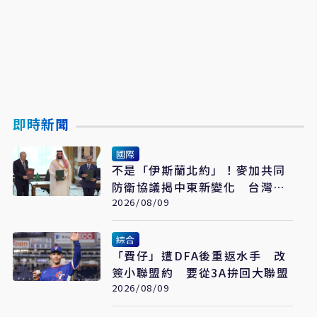
即時新聞
國際
不是「伊斯蘭北約」！麥加共同
防衛協議揭中東新變化 台灣該
看懂「多層次安全」
2026/08/09
綜合
「費仔」遭DFA後重返水手 改
簽小聯盟約 要從3A拚回大聯盟
2026/08/09