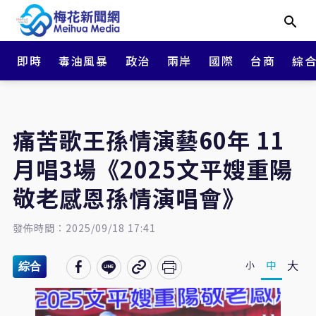
即時
毒油風暴
政治
兩岸
國際
台商
綜
痛苦歌王孫情演藝60年 11
月唱3場《2025文平嫂重陽
敬老感恩孫情演唱會》
發佈時間：2025/09/18 17:41
大
中
小
綜合