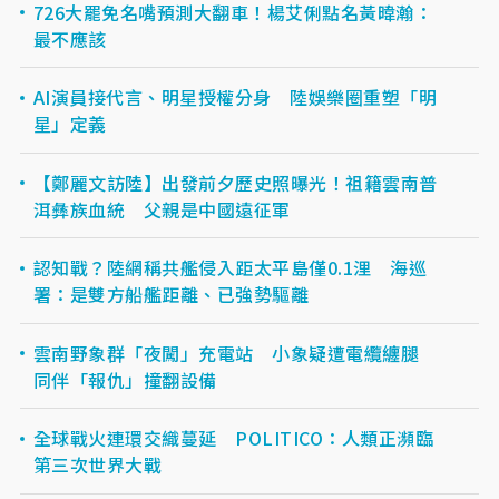
726大罷免名嘴預測大翻車！楊艾俐點名黃暐瀚：
最不應該
AI演員接代言、明星授權分身 陸娛樂圈重塑「明
星」定義
【鄭麗文訪陸】出發前夕歷史照曝光！祖籍雲南普
洱彝族血統 父親是中國遠征軍
認知戰？陸網稱共艦侵入距太平島僅0.1浬 海巡
署：是雙方船艦距離、已強勢驅離
雲南野象群「夜闖」充電站 小象疑遭電纜纏腿
同伴「報仇」撞翻設備
全球戰火連環交織蔓延 POLITICO：人類正瀕臨
第三次世界大戰