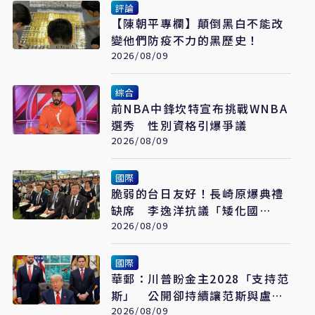
評論
【陳朝平專欄】顛倒黑白不能改
變他們防疫不力的黑歷史！
2026/08/09
綜合
前NBA中鋒坎特宣布挑戰WNBA
選秀 性別資格引爆爭議
2026/08/09
國際
脆弱的台日友好！長崎原爆典禮
缺席 李逸洋抗議「矮化國
格」：日媒揭長崎特殊安排
2026/08/09
國際
華郵：川普盼金主2028「支持范
斯」 公開卻持續讓范斯與盧比
奧較勁接班
2026/08/09