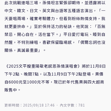
此次挑戰連唱三場，孫情坦言緊張卻期待，並透露將以
中文、韓文、日文、英文與台語等五種語言演出，「一
天要唱兩場，確實考驗體力，但看到粉絲熱情支持，我
就更要拚命。」至於保持活力的祕訣，他笑說：「百無
禁忌，開心自在，活在當下。」平日愛打電玩、睡到自
然醒，不特別練唱，喜歡保留臨場感，「偶爾忘詞也沒
關係，真誠最重要」。
《2025文平嫂重陽敬老感恩孫情演唱會》將於11月8日
下午2點、晚間7點，以及11月9日下午2點登場，票價
自6000元至1000元不等，現已於年代售票與四大超商
販售中。
更新時間：2025/09/18 17:46
內文字數：781