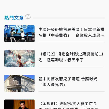
熱門文章
中國研發砸錢首超美國！日本最新排
名揭「中美雙強」 企業投入成最大
推力
《哪吒2》挺進全球影史票房榜前11
名 陸媒嗨喊：春天來了
管中閔首次聽兒子講道 合照曝光
「兩人像兄弟」
【金馬61】劉冠廷挑大樑主持金