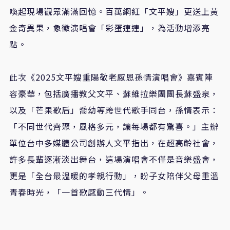
喚起現場觀眾滿滿回憶。百萬網紅「文平嫂」更送上黃
金奇異果，象徵演唱會「彩蛋連連」，為活動增添亮
點。
此次《2025文平嫂重陽敬老感恩孫情演唱會》嘉賓陣
容豪華，包括廣播教父文平、蘇維拉樂團團長蘇盛泉，
以及「芒果歌后」喬幼等跨世代歌手同台，孫情表示：
「不同世代齊聚，風格多元，讓每場都有驚喜。」
主辦
單位台中多媒體公司創辦人文平
指出，在超高齡社會，
許多長輩逐漸淡出舞台，這場演唱會不僅是音樂盛會，
更是「全台最溫暖的孝親行動」，盼子女陪伴父母重溫
青春時光，「一首歌感動三代情」。