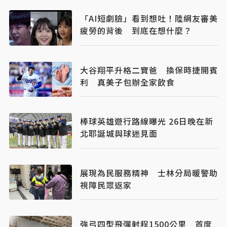
「AI短劇臉」看到想吐！陸網友審美
疲勞的背後 到底在想什麼？
大谷翔平升格二寶爸 換保時捷開賓
利 真美子包辦全家飲食
棒球英雄遊行路線曝光 26日晚在新
北耶誕城與球迷見面
展現為民服務精神 士林分局暖警助
視障民眾返家
強弓四型飛彈射程1500公里 首度