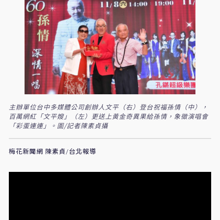
主辦單位台中多媒體公司創辦人文平（右）登台祝福孫情（中），
百萬網紅「文平嫂」（左）更送上黃金奇異果給孫情，象徵演唱會
「彩蛋連連」。圖/記者陳素貞攝
梅花新聞網 陳素貞/台北報導