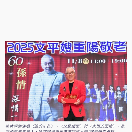
孫情深情演唱〈淚的小花〉、〈又是細雨〉與〈永恆的回憶〉，歌
聲依舊厚實感人，喚起現場觀眾滿滿回憶。圖/記者陳素貞攝