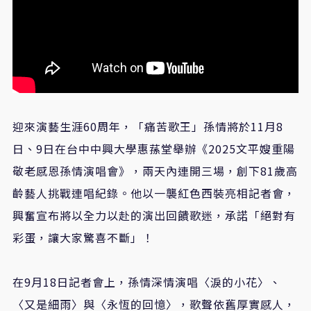
迎來演藝生涯60周年，「痛苦歌王」孫情將於11月8
日、9日在台中中興大學惠蓀堂舉辦《2025文平嫂重陽
敬老感恩孫情演唱會》，兩天內連開三場，創下81歲高
齡藝人挑戰連唱紀錄。他以一襲紅色西裝亮相記者會，
興奮宣布將以全力以赴的演出回饋歌迷，承諾「絕對有
彩蛋，讓大家驚喜不斷」！
在9月18日記者會上，孫情深情演唱〈淚的小花〉、
〈又是細雨〉與〈永恆的回憶〉，歌聲依舊厚實感人，