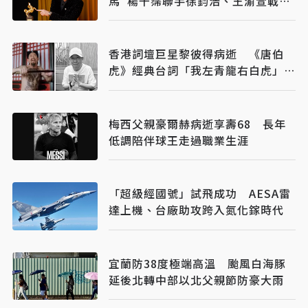
馬 楊千霈聯手徐鈞浩、王渝萱戰紅
毯
香港詞壇巨星黎彼得病逝 《唐伯
虎》經典台詞「我左青龍右白虎」成
絕響
梅西父親豪爾赫病逝享壽68 長年
低調陪伴球王走過職業生涯
「超級經國號」試飛成功 AESA雷
達上機、台廠助攻跨入氮化鎵時代
宜蘭防38度極端高溫 颱風白海豚
延後北轉中部以北父親節防豪大雨