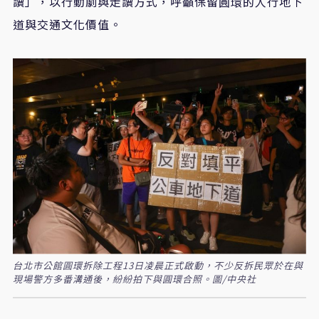
讀」，以行動劇與走讀方式，呼籲保留圓環的人行地下
道與交通文化價值。
台北市公館圓環拆除工程13日凌晨正式啟動，不少反拆民眾於在與
現場警方多番溝通後，紛紛拍下與圓環合照。圖/中央社