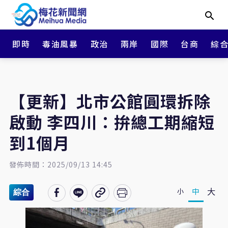
即時
毒油風暴
政治
兩岸
國際
台商
綜
【更新】北市公館圓環拆除
啟動 李四川：拚總工期縮短
到1個月
發佈時間：2025/09/13 14:45
大
中
小
綜合