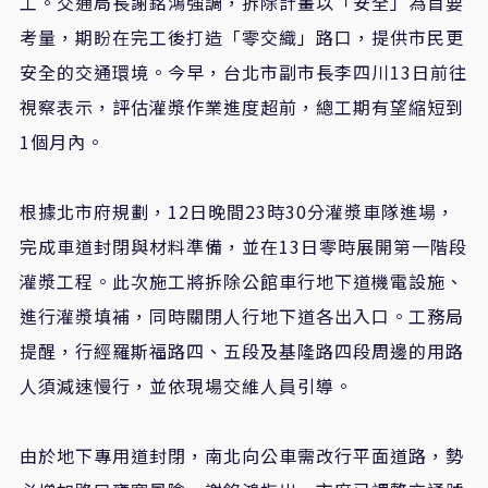
工。交通局長謝銘鴻強調，拆除計畫以「安全」為首要
考量，期盼在完工後打造「零交織」路口，提供市民更
安全的交通環境。今早，台北市副市長李四川13日前往
視察表示，評估灌漿作業進度超前，總工期有望縮短到
1個月內。
根據北市府規劃，12日晚間23時30分灌漿車隊進場，
完成車道封閉與材料準備，並在13日零時展開第一階段
灌漿工程。此次施工將拆除公館車行地下道機電設施、
進行灌漿填補，同時關閉人行地下道各出入口。工務局
提醒，行經羅斯福路四、五段及基隆路四段周邊的用路
人須減速慢行，並依現場交維人員引導。
由於地下專用道封閉，南北向公車需改行平面道路，勢