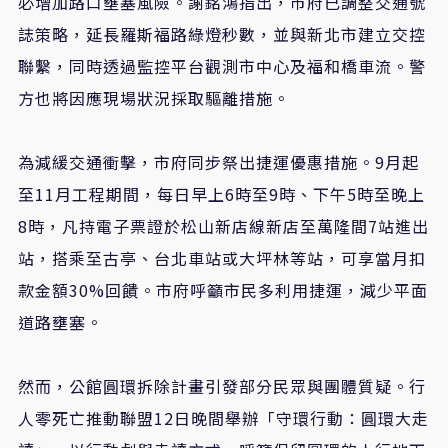
必增加路口壅塞風險。謝銘鴻指出，市府已調整交通號
誌策略，延長羅斯福路綠燈秒數，並與新北市建立交控
聯繫，同時透過監控平台觀測市中心及福和橋車流。警
方也將因應現場狀況採取驅離措施。
為減緩交通衝擊，市府同步祭出捷運優惠措施。9月起
至11月工程期間，每日早上6時至9時、下午5時至晚上
8時，凡持電子票證於松山新店線新店至萬隆間7站進出
站，搭乘至古亭、台北車站或大坪林等站，可享當月扣
款金額30%回饋。市府呼籲市民多利用捷運，減少平面
道路壅塞。
然而，公館圓環拆除計畫引發部分民眾與團體質疑。行
人零死亡推動聯盟12日晚間舉辦「守環行動：圓環大走