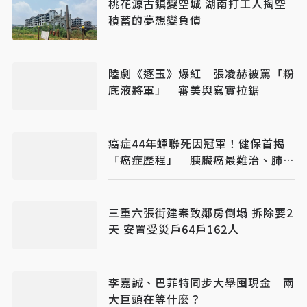
桃花源古鎮變空城 湖南打工人掏空
積蓄的夢想變負債
陸劇《逐玉》爆紅 張凌赫被罵「粉
底液將軍」 審美與寫實拉鋸
癌症44年蟬聯死因冠軍！健保首揭
「癌症歷程」 胰臟癌最難治、肺癌
驚見院際差41.8個百分點
三重六張街建案致鄰房倒塌 拆除要2
天 安置受災戶64戶162人
李嘉誠、巴菲特同步大舉囤現金 兩
大巨頭在等什麼？