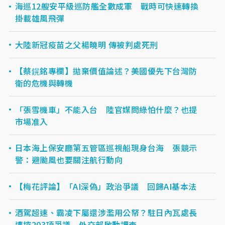
海巡12艘安平級巡防艦全數成軍 戰時可快速轉換
掛載雄風飛彈
大陸新冠疫苗之父楊曉明 傳被判處死刑
【蔡鎤銘專欄】拋棄價值論述？美國優先下台灣防
衛的危機與轉機
「張雪機車」不能入台 陸官媒問綠怕什麼？也提
市場准入
日本海上保安廳第五管區巡視船現身台海 張競示
警：避颱風也要關注航行動向
【梅花評論】「AI深偽」政治爭議 回歸AI基本法
酒駕超速、霸凌下屬還涉濫用公帑？駐日內瓦處長
遭控203項爭議 外交部啟動調查