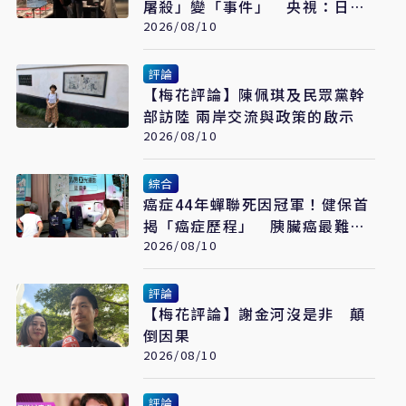
屠殺」變「事件」 央視：日本
又在偷改歷史
2026/08/10
評論
【梅花評論】陳佩琪及民眾黨幹
部訪陸 兩岸交流與政策的啟示
2026/08/10
綜合
癌症44年蟬聯死因冠軍！健保首
揭「癌症歷程」 胰臟癌最難
治、肺癌驚見院際差41.8個百分
2026/08/10
點
評論
【梅花評論】謝金河沒是非 顛
倒因果
2026/08/10
評論