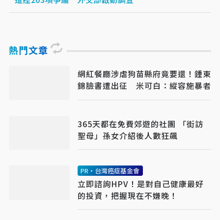
熱門文章
網紅餐廳涉虐狗苗縣府竟要還！鍾東
錦臉書遭出征 米可白：縱容施暴者
365天都在免費郊遊的社團 「街訪
聖母」孫女介紹後人數狂飆
PR・台灣癌症基金會
立即諮詢HPV！是對自己健康最好
的投資，把握現在不嫌晚！