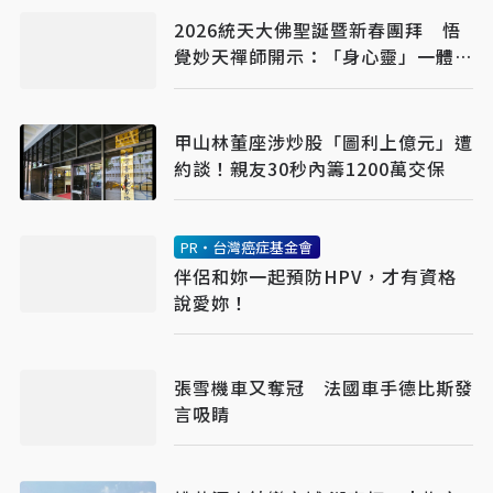
2026統天大佛聖誕暨新春團拜 悟
覺妙天禪師開示：「身心靈」一體成
就
甲山林董座涉炒股「圖利上億元」遭
約談！親友30秒內籌1200萬交保
PR・台灣癌症基金會
伴侶和妳一起預防HPV，才有資格
說愛妳！
張雪機車又奪冠 法國車手德比斯發
言吸睛