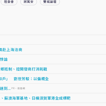
陸委會
蔣萬安
雙城論壇
請赴上海洽商
悖論
全鄉抵制、控開發商打消耗戰
0戶」 劉世芳駁：以偏概全
...
PR・易借網
區、蘇澳海軍基地、日橫須賀軍港全成標靶