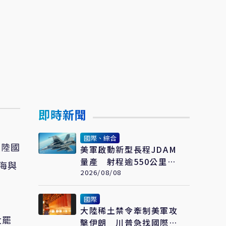
即時新聞
國際、綜合
大陸國
美軍啟動新型長程JDAM
量產 射程逾550公里、
海與
低成本 防區外打擊新利
2026/08/08
器
國際
大陸稀土禁令牽制美軍攻
大罷
擊伊朗 川普急找國際礦