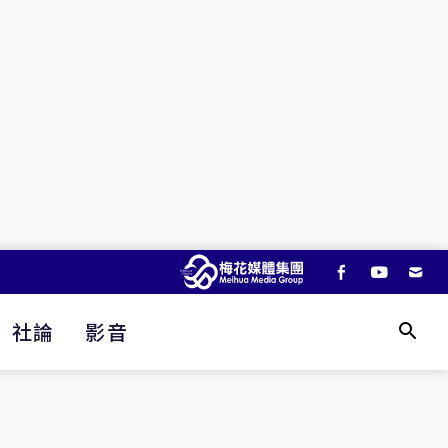
社論
影音