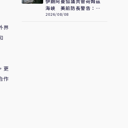
伊朗阿曼協議共管荷姆茲
海峽 美前防長警告：結
果將非常糟糕
2026/08/08
外界
和
，更
合作