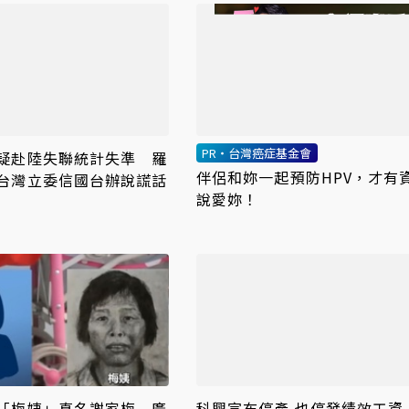
PR・台灣癌症基金會
疑赴陸失聯統計失準 羅
伴侶和妳一起預防HPV，才有
台灣立委信國台辦說謊話
說愛妳！
「梅姨」真名謝家梅 廣
科興宣布停產 也停發績效工資