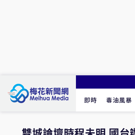
即時
毒油風暴
雙城論壇時程未明 國台