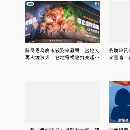
陳喬恩為廣東殺狗案發聲！當地人
翁曉玲質
再火燒浪犬 各地電視牆齊亮起
文嘉嗆：
「旺旺一家」
一句「走個面兒」掀軒然大波！韓
拐賣兒童