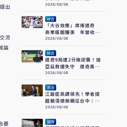
業巨頭開會反制
2026/08/08
已提出
綜合
「大谷效應」席捲道奇
商業版圖擴張 年營收衝
岸交流
破322億元 只是起點
2026/08/08
城論
綜合
道奇9局遭2分砲逆襲！迪
亞茲救援失守 道奇黑色
8月痛吞7連敗
2026/08/08
政治
江啟臣民調領先！學者提
醒賴清德頻親征台中：應
先強化「這部分」
2026/08/08
國際
治基