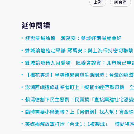
上海
國台辦
延伸閱讀
談辦雙城論壇 蔣萬安：雙城好兩岸就會好
雙城論壇確定舉辦 蔣萬安：與上海保持密切聯繫
雙城論壇傳九月登場 陸委會證實：北市府已申
【梅花專論】半導體繁榮與生活困境：台灣的經濟
澎湖西嶼遭綠能業者盯上！擬插49座巨型風機 
賴清德創下民主惡例！民團揭「直接興建社宅恐變
臨時需要小額週轉？上【易借網】找人幫！資金快速到
英媒揭解放軍打造「台北1：1複製城」 博愛特