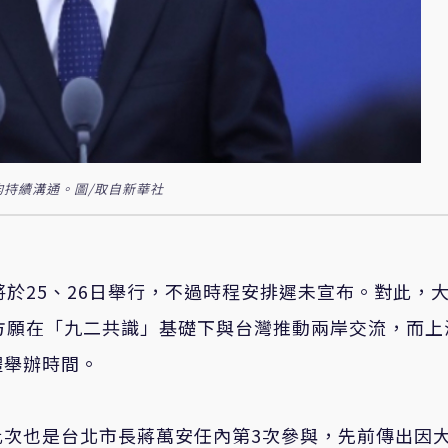
均持續溝通。圖/取自新華社
將於25、26日舉行，不過時程安排遲未宣布。對此，
方願在「九二共識」基礎下與台灣推動兩岸交流，而上
體舉辦時間。
此次也是台北市長蔣萬安任內第3次參與，先前傳出因