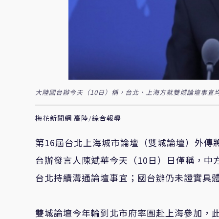
大陸國台辦今天（10日）稱，台北、上海方就雙城論壇事宜
梅花新聞網 高陸/綜合報導
第16屆台北上海城市論壇（雙城論壇）外傳
台辦發言人陳斌華今天（10日）日僅稱，中
台北持續溝通論壇事宜；國台辦仍未證實具
雙城論壇今年輪到北市府率團赴上海參加，