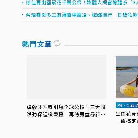
徐佳青出國累花千萬公帑！媒體人揭官僚體系「3
台灣養樂多工廠爆職場霸凌、蟑螂橫行 日籍吹哨
熱門文章
PR・Club M
虐殺旺旺案引爆全球公憤！三大國
出國花費
際動保組織聲援 再傳男童尋新目
一價搞定
標下手