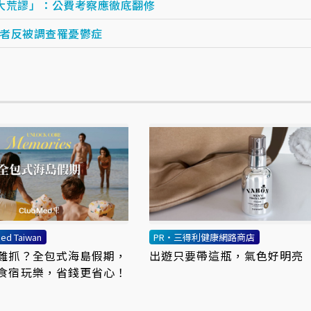
大荒謬」：公費考察應徹底翻修
者反被調查罹憂鬱症
ed Taiwan
PR・三得利健康網路商店
難抓？全包式海島假期，
出遊只要帶這瓶，氣色好明亮
食宿玩樂，省錢更省心！