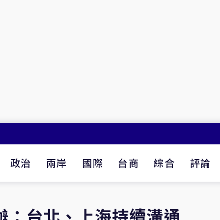
政治
兩岸
國際
台商
綜合
評論
辦：台北、上海持續溝通