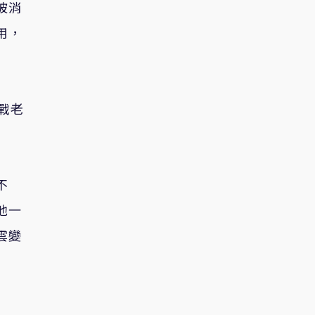
被消
用，
戰老
不
他一
雲變