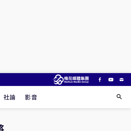
社論
影音
將