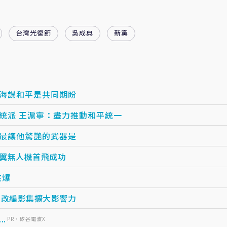
台灣光復節
吳成典
新黨
台海謀和平是共同期盼
【九三閱兵】洪王會 洪秀柱：中華民國憲法就是統派 王滬寧：盡力推動和平統一
 最讓他驚艷的武器是
旋翼無人機首飛成功
核爆
》改編影集擴大影響力
.
PR・矽谷電波X