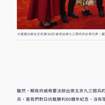
大陸國台辦主任宋濤(右四)會見出席九三閱兵的台灣代表。圖
雖然，賴政府威脅要法辦出席北京九三閱兵
兵，是我們對日抗戰勝利80週年紀念，沒有