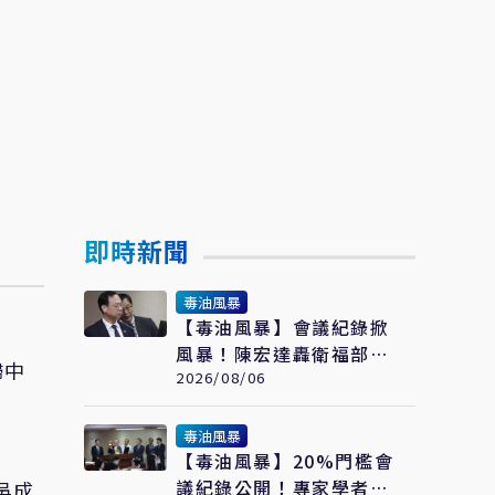
即時新聞
毒油風暴
【毒油風暴】會議紀錄掀
風暴！陳宏達轟衛福部
歸中
「先有結論再找證據」
2026/08/06
3大爭議直指決策核心
毒油風暴
【毒油風暴】20%門檻會
議紀錄公開！專家學者
吳成