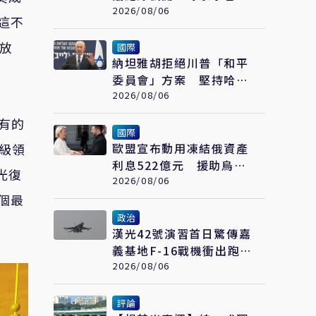
「全部匿名」 網炸鍋：
2026/08/06
這不
蓋牌到何時
放
國際
納坦雅胡拒絕川普「和平
委員會」方案 堅持哈瑪
斯徹底繳械才撤出加薩
2026/08/06
有的
國際
級領
歐盟宣布動用凍結俄資產
利息522億元 援助烏克
光復
蘭抗戰
2026/08/06
個最
政治
漢光42號演習首日驚傳嘉
義基地F-16戰機衝出跑
道 疑降落時爆胎肇禍
2026/08/06
評論