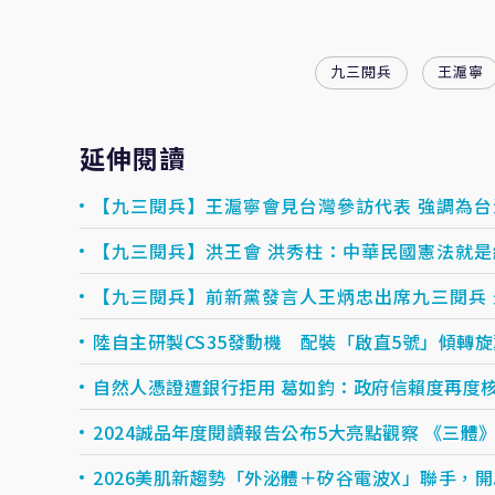
九三閱兵
王滬寧
延伸閱讀
【九三閱兵】王滬寧會見台灣參訪代表 強調為
【九三閱兵】前新黨發言人王炳忠出席九三閱兵
陸自主研製CS35發動機 配裝「啟直5號」傾轉
自然人憑證遭銀行拒用 葛如鈞：政府信賴度再度
2024誠品年度閱讀報告公布5大亮點觀察 《三體
2026美肌新趨勢「外泌體＋矽谷電波X」聯手，開..