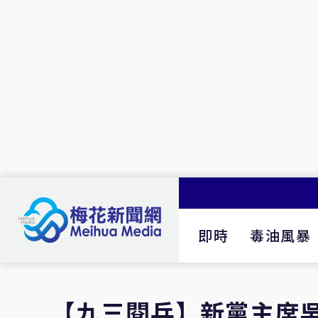
即時
毒油風暴
【九三閱兵】新黨主席