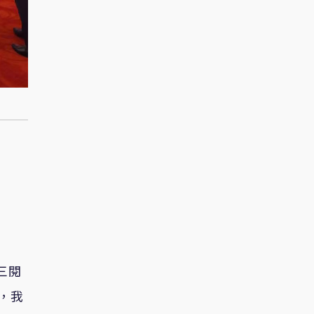
三閱
，我