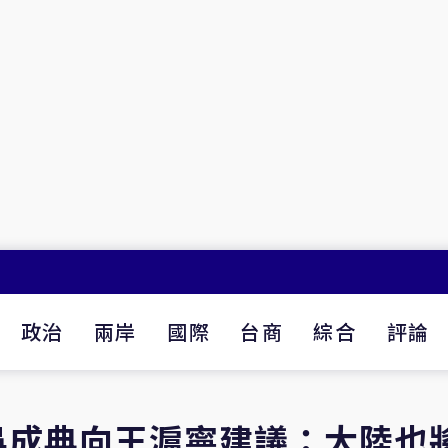
政治
兩岸
國際
台商
綜合
評論
吳成典向王滬寧建議：大陸也