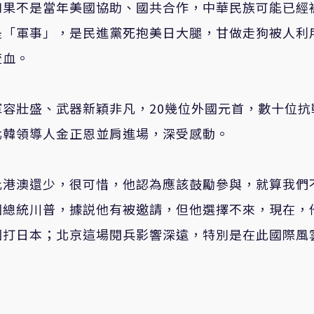
如果不是當年美國協助、國共合作，中華民族可能已經
是「軍事」，是民進黨死抱美日大腿，甘做走狗被人利
流血。
容壯盛、武器新穎非凡，20幾位外國元首，數十位抗
北韓領導人金正恩並肩進場，深受感動。
比港澳還少，很可惜，他認為應該鼓勵參與，就算我們
國總統川普，據説他有被邀請，但他選擇不來，現在，
國打日本；北京這場閱兵影響深遠，特別是在此國際風