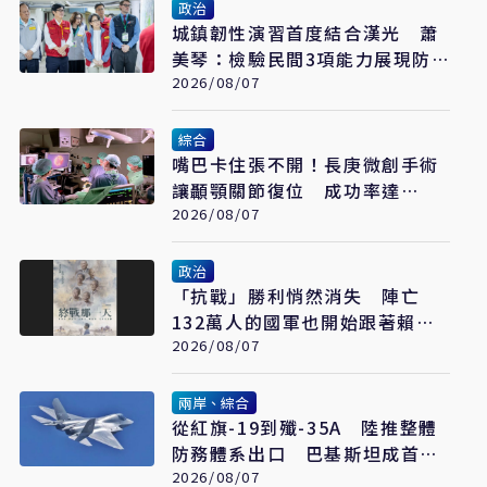
政治
城鎮韌性演習首度結合漢光 蕭
美琴：檢驗民間3項能力展現防
衛韌性
2026/08/07
綜合
嘴巴卡住張不開！長庚微創手術
讓顳顎關節復位 成功率達
97%
2026/08/07
政治
「抗戰」勝利悄然消失 陣亡
132萬人的國軍也開始跟著賴清
德喊「終戰」了
2026/08/07
兩岸、綜合
從紅旗-19到殲-35A 陸推整體
防務體系出口 巴基斯坦成首要
合作案例
2026/08/07