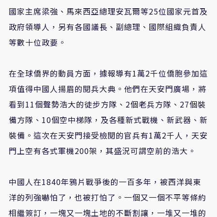
國家主席梁強、馬來西亞總理安瓦爾等25位國家元首及
政府領導人，另有各國議長、副總理、國際組織負責人
等數十位政要。
在全球僑界的動員方面，據報導有1萬2千位僑胞參加這
項值得中國人揚眉的閱兵大典。他們在天安門廣場，將
看到11個聲勢浩大的徒步方隊、2個老兵方隊、27個裝
備方隊、10個空中梯隊，及各種新式戰機、新武器、新
裝備。這次在天安門接受檢閱的官兵有1萬2千人，天安
門上空有各式軍機200架，其盛況可謂空前的浩大。
中國人在1840年鴉片戰爭後的一百多年，被西洋與東
洋的列強嚇怕了，也被打怕了。一個又一個不平等條約
相繼簽訂，一塊又一塊土地的不斷割讓，一堆又一堆的