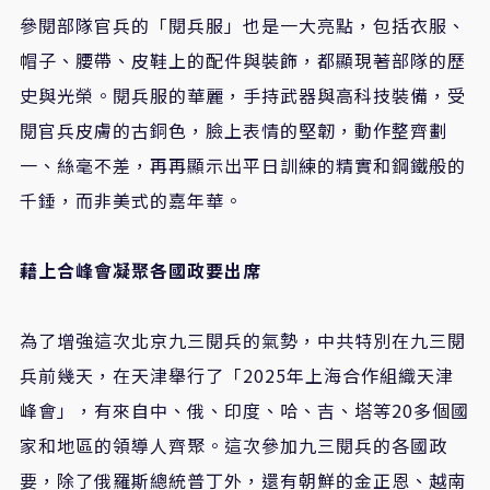
參閱部隊官兵的「閱兵服」也是一大亮點，包括衣服、
帽子、腰帶、皮鞋上的配件與裝飾，都顯現著部隊的歷
史與光榮。閱兵服的華麗，手持武器與高科技裝備，受
閱官兵皮膚的古銅色，臉上表情的堅韌，動作整齊劃
一、絲毫不差，再再顯示出平日訓練的精實和鋼鐵般的
千錘，而非美式的嘉年華。
藉上合峰會凝聚各國政要出席
為了增強這次北京九三閱兵的氣勢，中共特別在九三閱
兵前幾天，在天津舉行了「2025年上海合作組織天津
峰會」，有來自中、俄、印度、哈、吉、塔等20多個國
家和地區的領導人齊聚。這次參加九三閱兵的各國政
要，除了俄羅斯總統普丁外，還有朝鮮的金正恩、越南