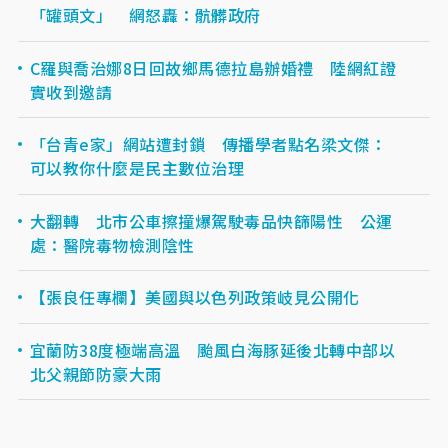
「罐頭文」 網怒轟：骯髒政府
C羅與喬治娜8日回故鄉馬德拉島辦婚禮 陸網紅證
實收到邀請
「台青e家」網站遭封鎖 傳播學者點名梁文傑：
可以教你什麼是民主數位治理
大翻轉 北市公車擦撞爆駕駛毒品快篩陽性 公運
處：醫院毒物檢測陰性
【張良任專欄】美國與以色列政策岐見公開化
宜蘭防38度極端高溫 颱風白海豚延後北轉中部以
北父親節防豪大雨