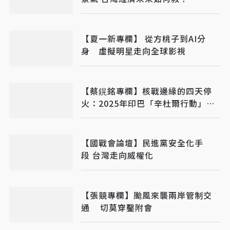
【夏一新專欄】 從方桃子到AI分
身 虛擬明星走向全球影視
【蔡鎤銘專欄】核戰邊緣的四天停
火：2025年印巴「辛杜爾行動」的
啟示
【國戰會論壇】民進黨安全化手
段 台灣走向威權化
【張競專欄】颱風來襲兩岸管制交
通 切莫穿鑿附會