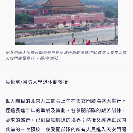
紀念中國人民抗日戰爭暨世界反法西斯戰爭勝利80週年大會在北京
天安門廣場舉行 。圖/新華社
吳恆宇/國防大學退休副教授
世人矚目的北京九三閱兵上午在天安門廣場盛大舉行。
經過長達半年的準備及策劃，各參閱部隊的艱苦訓練，
要求的嚴苛，已到巨細靡遺的境界；然後又經過正式閱
兵前的三次預校，使受閱部隊的所有人員進入天安門閱