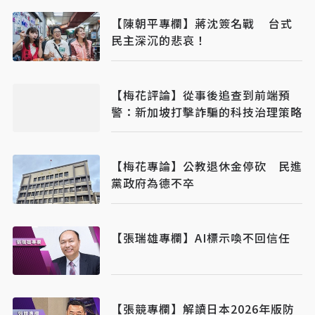
【陳朝平專欄】蔣沈簽名戰 台式
民主深沉的悲哀！
【梅花評論】從事後追查到前端預
警：新加坡打擊詐騙的科技治理策略
【梅花專論】公教退休金停砍 民進
黨政府為德不卒
【張瑞雄專欄】AI標示喚不回信任
【張競專欄】解讀日本2026年版防