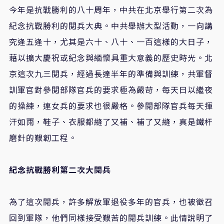
今年是抗戰勝利的八十周年，中共在北京舉行第二次為
紀念抗戰勝利的閱兵大典。中共舉辦大型活動，一向講
究逢五逢十，尤其是六十、八十、一百這樣的大日子，
藉以擴大慶祝或紀念與緬懷具重大意義的歷史時光。北
京這次九三閱兵，經過長達半年的準備與訓練，共軍督
訓軍官對參閱部隊官兵的要求極為嚴苛，每天日以繼夜
的操練，連女兵的要求也很嚴格。參閱部隊官兵每天揮
汗如雨，鞋子、衣服都縫了又補、補了又縫，真是鐵杆
磨針的艱韌工程。
紀念抗戰勝利第二次大閱兵
為了這次閱兵，許多解放軍退役多年的官兵，也被徵召
回到軍隊，他們同樣接受艱苦的閱兵訓練。此情說明了