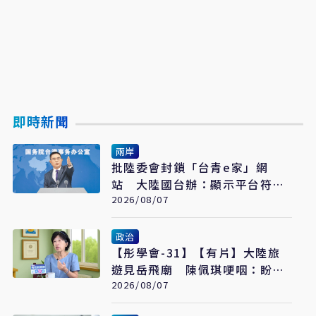
即時新聞
兩岸
批陸委會封鎖「台青e家」網
站 大陸國台辦：顯示平台符合
台青需求
2026/08/07
政治
【彤學會-31】【有片】大陸旅
遊見岳飛廟 陳佩琪哽咽：盼能
為柯文哲京華城案平反
2026/08/07