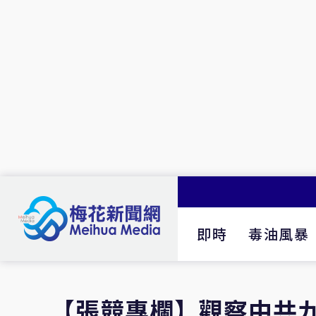
即時
毒油風暴
【張競專欄】觀察中共