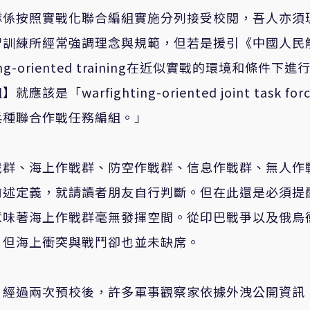
隊係按照實戰化聯合編組實施分列接受校閱，吾人亦須
習訓練所經常強調理念與規範，但若是援引《中國人民
-oriented training在近似實戰的環境和條件下進
rfighting-oriented joint task for
兵種聯合作戰任務編組。」
戰群、海上作戰群、防空作戰群、信息作戰群、無人作
前述定義，就請讀者朋友自行判斷。但在此還是必須提
意味著海上作戰群毫無發揮空間。從印巴戰爭以及俄烏
，但海上衝突與戰鬥卻也並未缺席。
，經過兩次預校後，許多軍事觀察家依據外洩公開資訊