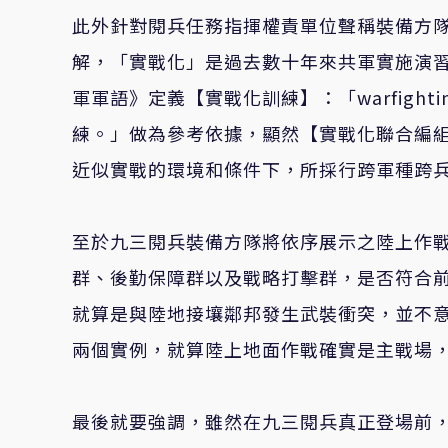
此外針對閱兵任務指揮權責單位聲稱裝備方
解，「實戰化」是過去數十年來共軍實施演
軍軍語》定義【實戰化訓練】：「warfighting
練。」做為參考依據，顯然【實戰化聯合編組】就應該是「wa
近似實戰的環境和條件下，所採行跨軍種跨
至於九三閱兵裝備方隊將依序展示之陸上作
群、後勤保障群以及戰略打擊群，是否符合
就算是與陸地接壤鄰邦發生武裝衝突，並不
兩個實例，就算陸上地面作戰確實是主戰場
最後就要強調，雖然在九三閱兵真正登場前