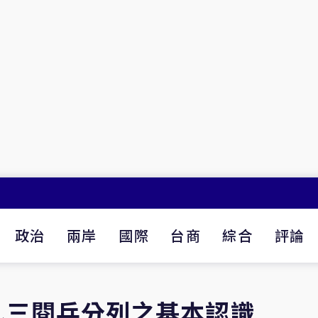
政治
兩岸
國際
台商
綜合
評論
九三閱兵分列之基本認識