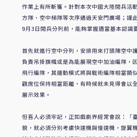
作業上有所斬獲。針對本次中國大陸閱兵活
方隊、空中梯隊等次序通過天安門廣場；謹
9月3日閱兵分列前，能夠掌握適當基本認識
首先就進行空中分列，安排用來打頭陣空中
負責吊掛旗幟或是為能展現空中加油編隊，
飛行編隊，其運動模式將與戰術編隊相當類
觀席位保持相當距離，有時候就未見得會以
展示效果。
但吾人必須牢記，正如戲劇界經常會說：「
貌，就必須分別考慮快速機與慢速機，旋翼