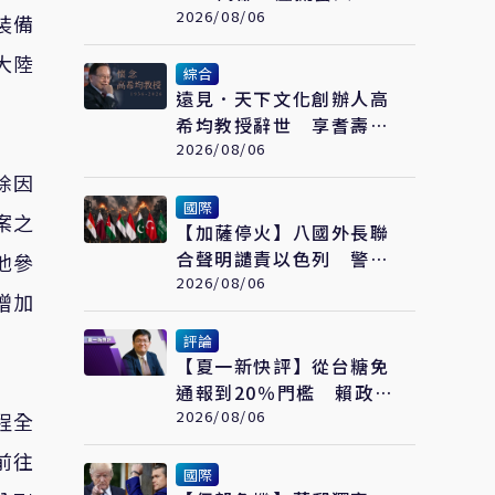
桃子」接拍美瞳廣告
2026/08/06
裝備
大陸
綜合
遠見．天下文化創辦人高
希均教授辭世 享耆壽90
歲
2026/08/06
除因
國際
案之
【加薩停火】八國外長聯
合聲明譴責以色列 警告
他參
加薩政治進程恐全面脫軌
2026/08/06
增加
評論
【夏一新快評】從台糖免
通報到20％門檻 賴政府
食安到底有幾套標準？
2026/08/06
程全
前往
國際