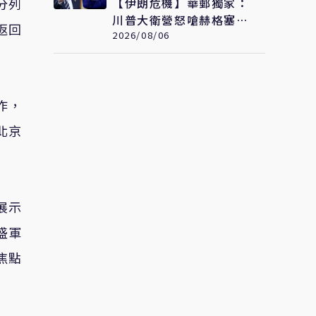
【伊朗危機】華郵獨家：
分列
川普大衛營怒嗆赫格塞
返回
斯 伊朗彈藥嚴重短缺恐
2026/08/06
限縮軍事選項
作，
北京
展示
盛軍
焦點