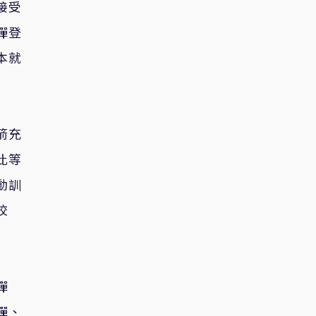
接受
彈登
本就
箭充
此等
動訓
校
彈
彈、