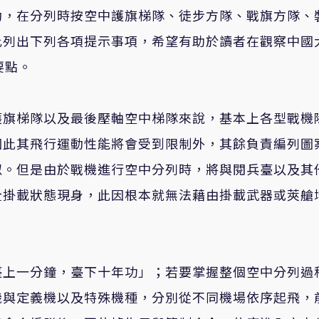
動，在分列時按空中護旗梯隊、徒步方隊、戰旗方隊、
此列出下列各項提示事項，希望有助於讀者在觀察中國
要點。
護旗梯隊以及最後壓軸空中梯隊來說，基本上各型戰機
因此其飛行運動性能將會受到限制外，其餘負責編列圖
似。但是由於戰機進行空中分列時，將與閱兵臺以及其
全掛載狀態現身，此因根本就無法藉由掛載武器或莢艙
臺上一分鐘，臺下十年功」；若要掌握整個空中分列過
機與定義機以及特殊機種，分別從不同機場依序起飛，