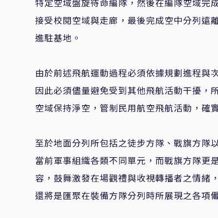
特定空域盤旋待命編隊，然後在編隊空域完
接受校閱空域與走廊，最後完成空中分列遠
進駐基地。
由於前述飛航運動過程必須依據規劃進程與
因此必須儘量避免受到其他飛航活動干擾，
空域保持淨空，管制民用航空飛航活動，確
至於地面分列所包括之徒步方隊、戰旗方隊
當前軍事組織各類不同單元，而戰旗方隊更
容，鼓舞激發在場觀禮與收視轉播者之情緒
還將是匯聚在裝備方隊分列時所展現之各項