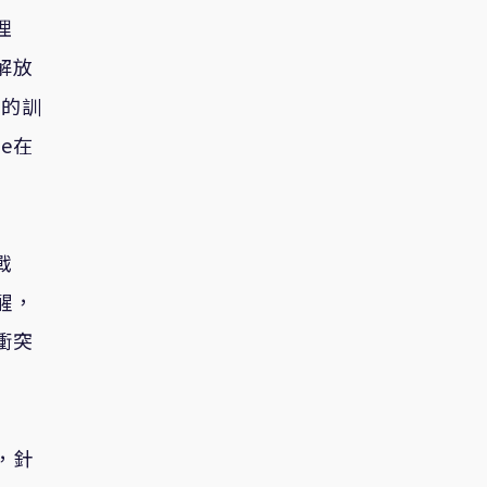
理
解放
行的訓
ce在
戰
醒，
衝突
，針