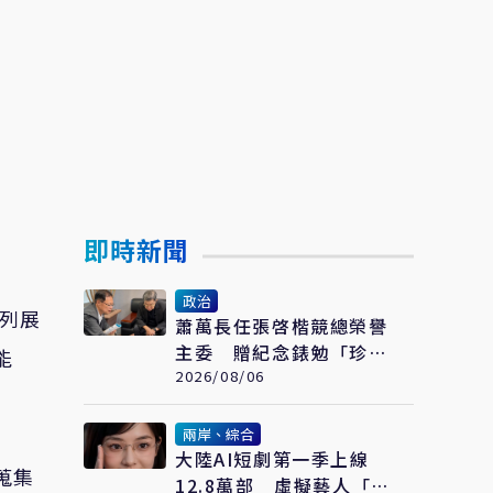
即時新聞
政治
分列展
蕭萬長任張啓楷競總榮譽
主委 贈紀念錶勉「珍惜
能
時間、認真打拚」
2026/08/06
兩岸、綜合
大陸AI短劇第一季上線
蒐集
12.8萬部 虛擬藝人「方