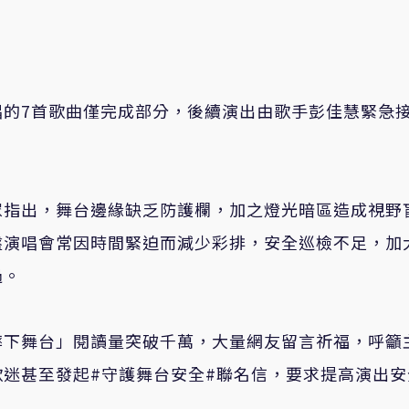
唱的7首歌曲僅完成部分，後續演出由歌手彭佳慧緊急
眾指出，舞台邊緣缺乏防護欄，加之燈光暗區造成視野
盤演唱會常因時間緊迫而減少彩排，安全巡檢不足，加
過。
摔下舞台」閱讀量突破千萬，大量網友留言祈福，呼籲
迷甚至發起#守護舞台安全#聯名信，要求提高演出安