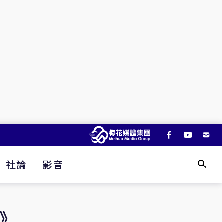
社論
影音
》