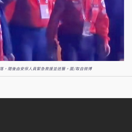
跌落，隨後由安保人員緊急救援並送醫。圖/取自微博