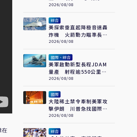
合作戰演練
2026/08/08
綜合
美探索垂直起降極音速轟
炸機 火箭動力瞄準長程
高速打擊
2026/08/08
國際、綜合
美軍啟動新型長程JDAM
量產 射程逾550公里、
低成本 防區外打擊新利
2026/08/08
器
國際
大陸稀土禁令牽制美軍攻
擊伊朗 川普急找國際礦
業巨頭開會反制
2026/08/08
緯在
綜合