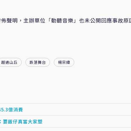
發佈聲明，主辦單位「動聽音樂」也未公開回應事故原
越過山丘
跌落舞台
楊宗緯
.3億消費
：要飯仔真當大家塑