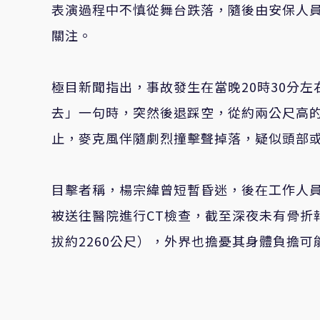
表演過程中不慎從舞台跌落，隨後由安保人
關注。
極目新聞指出，事故發生在當晚20時30分
去」一句時，突然後退踩空，從約兩公尺高
止，麥克風伴隨劇烈撞擊聲掉落，疑似頭部
目擊者稱，楊宗緯曾短暫昏迷，後在工作人
被送往醫院進行CT檢查，截至深夜未有骨折
拔約2260公尺），外界也擔憂其身體負擔可