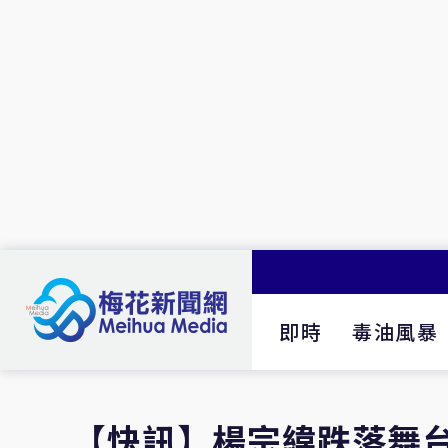
即時
毒油風暴
【快訊】楊宗緯跌落舞