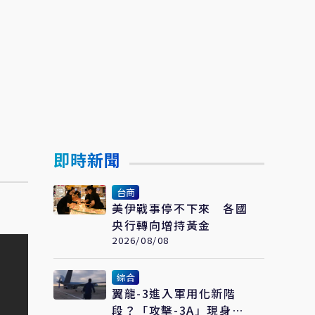
即時新聞
台商
美伊戰事停不下來 各國
央行轉向增持黃金
2026/08/08
綜合
翼龍-3進入軍用化新階
段？「攻擊-3A」現身聯