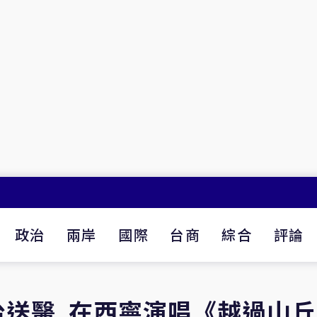
政治
兩岸
國際
台商
綜合
評論
台送醫 在西寧演唱《越過山丘