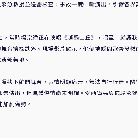
員緊急救援並送醫檢查，事故一度中斷演出，引發各界
左右。當時楊宗緯正在演唱《越過山丘》，唱至「就讓
的舞台邊緣跌落。現場影片顯示，他倒地瞬間歌聲戛然
或背部著地。
員攙扶下離開舞台，表情明顯痛苦，無法自行行走。隨
報告傳出，但具體傷情尚未明確。受西寧高原環境影響
能加劇傷勢。