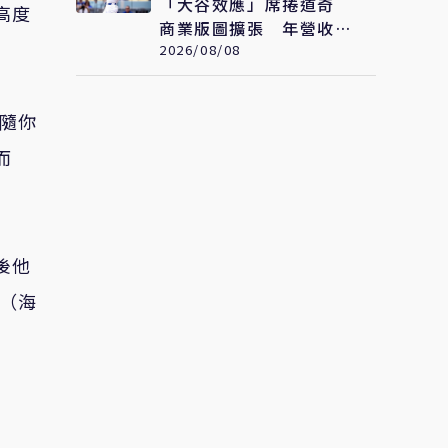
「大谷效應」席捲道奇
高度
商業版圖擴張 年營收衝
破322億元 只是起點
2026/08/08
我隨你
而
後他
（海