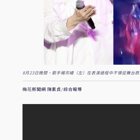
8月23日晚間，歌手楊宗緯（左）在表演過程中不慎從舞台
梅花新聞網 陳素貞/綜合報導