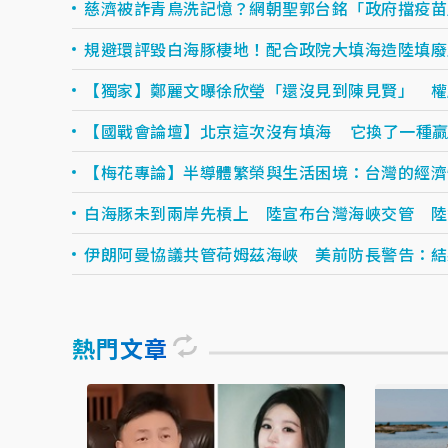
慈濟被詐青鳥洗記憶？網朝聖郭台銘「政府擋疫苗
規避環評毀白海豚棲地！配合政院大填海造陸填廢
【獨家】鄭麗文曝徐欣瑩「還沒見到陳見賢」 權
【國戰會論壇】北京這次沒有填海 它換了一種
【梅花專論】半導體繁榮與生活困境：台灣的經濟
白海豚未到兩岸先槓上 陸宣布台灣海峽交管 陸
伊朗阿曼協議共管荷姆茲海峽 美前防長警告：結
熱門文章