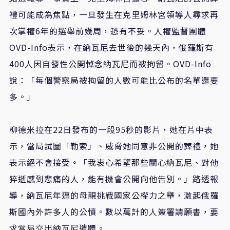
禮可能成為焦點，一旦發生在克里姆林宮領導人尋求再
次掌權6年的選舉前幾周，恐有不妥。人權監督團體
OVD-Info表示，在納瓦尼去世後的幾天內，俄羅斯有
400人因自發性公開悼念納瓦尼而被拘留。OVD-Info
說：「每個警察局被拘留的人數可能比公布的名單還要
多。」
柳德米拉在22日發布的一段95秒的影片，她在片中表
示，當局試圖「勒索」、威脅她同意非公開的葬禮，她
表示絕不會接受。「我衷心希望那些關心納瓦尼、對他
猝逝感到悲痛的人，能有機會公開向他告別。」路透報
導，納瓦尼年邁的母親挑戰國家公權力之舉，激起俄羅
斯國內外許多人的公憤。數以萬計的人簽署請願書，要
求當局交出納瓦尼遺體。