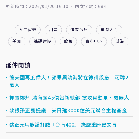
更新時間：2026/01/20 16:10
內文字數：684
人工智慧
川普
俄亥俄州
星際之門
美國
基礎建設
軟銀
資料中心
鴻海
延伸閱讀
讓美國再度偉大！蘋果與鴻海將在德州設廠 可聘2
萬人
押寶鄭州 鴻海砸45億設新總部 搶攻電動車、機器人
軟銀孫正義提議 美日建3000億美元聯合主權基金
蔡正元用族譜打臉「台南400」 綠嚴重歷史文盲