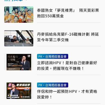
泰國熟女「夢見裸男」 隔天買彩票
抱回550萬獎金
丹麥捐給烏克蘭F-16戰機計劃 將延
至今年第二季交機
PR・台灣癌症基金會
立即諮詢HPV！是對自己健康最好
的投資，把握現在不嫌晚！
PR・台灣癌症基金會
伴侶和妳一起預防HPV，才有資格
說愛妳！