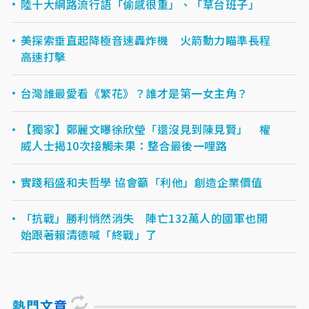
陸十大網路流行語「偷感很重」、「草台班子」
美探索垂直起降極音速轟炸機 火箭動力瞄準長程
高速打擊
台灣誰最愛看《繁花》？誰才是第一女主角？
【獨家】鄭麗文曝徐欣瑩「還沒見到陳見賢」 權
威人士揭10次接觸未果：整合最後一哩路
實踐稻盛和夫哲學 協會籲「利他」創造企業價值
「抗戰」勝利悄然消失 陣亡132萬人的國軍也開
始跟著賴清德喊「終戰」了
熱門文章