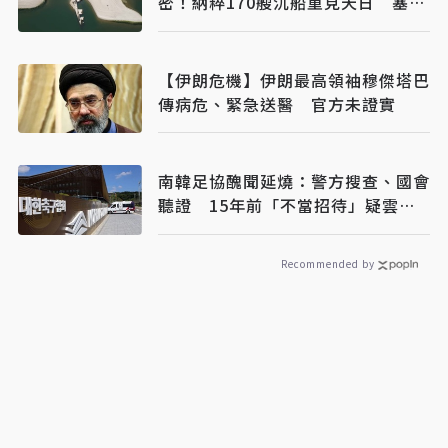
密！納粹170艘沉船重見天日 塞爾
維亞砸數億清障救航運命脈
【伊朗危機】伊朗最高領袖穆傑塔巴
傳病危、緊急送醫 官方未證實
南韓足協醜聞延燒：警方搜查、國會
聽證 15年前「不當招待」疑雲重
見天日
Recommended by