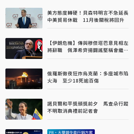
美方態度轉硬！貝森特明言不急延長
中美貿易休戰 11月後關稅將回升
【伊朗危機】傳與穆傑塔巴意見相左
將辭職 佩澤希齊揚闢謠堅稱會繼續
總統職務
俄羅斯徹夜狂炸烏克蘭：多座城市陷
火海 至少18死逾百傷
諾貝爾和平獎頒獎前夕 馬查朵行蹤
不明取消典禮前記者會
PR・大華銀全能行銷方案