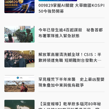
009829掌握AI關鍵 大華韓國KOSPI
50今強勢開募
今年已發生逾4百起謀殺 祕魯首都
布署軍隊進入緊急狀態
解放軍高層清洗撼全球！CSIS：半
數將領遭免職 短期難對台發動大型
行動
罕見糧荒下半年來襲 史上最凶聖嬰
現象疊加中東與俄烏戰爭
【深度報導】乾旱掀多瑙河80年秘