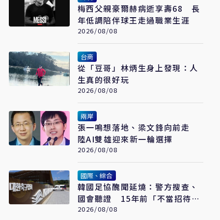
梅西父親豪爾赫病逝享壽68 長
年低調陪伴球王走過職業生涯
2026/08/08
台商
從「豆哥」林炳生身上發現：人
生真的很好玩
2026/08/08
兩岸
張一鳴想落地、梁文鋒向前走
陸AI雙雄迎來新一輪選擇
2026/08/08
國際、綜合
韓國足協醜聞延燒：警方搜查、
國會聽證 15年前「不當招待」
疑雲重見天日
2026/08/08