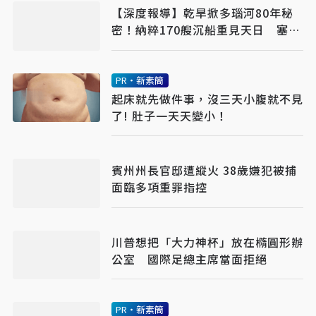
【深度報導】乾旱掀多瑙河80年秘
密！納粹170艘沉船重見天日 塞爾
維亞砸數億清障救航運命脈
PR・新素簡
起床就先做件事，沒三天小腹就不見
了! 肚子一天天變小！
賓州州長官邸遭縱火 38歲嫌犯被捕
面臨多項重罪指控
川普想把「大力神杯」放在橢圓形辦
公室 國際足總主席當面拒絕
PR・新素簡