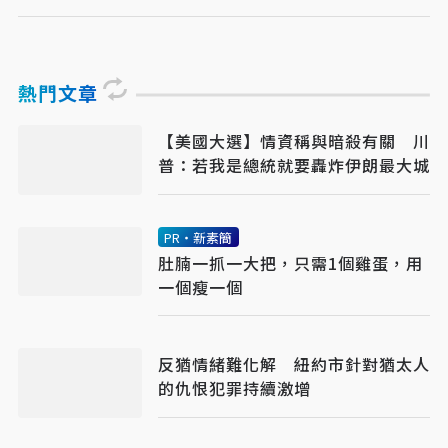
熱門文章
【美國大選】情資稱與暗殺有關 川
普：若我是總統就要轟炸伊朗最大城
PR・新素簡
肚腩一抓一大把，只需1個雞蛋，用
一個瘦一個
反猶情緒難化解 紐約市針對猶太人
的仇恨犯罪持續激增