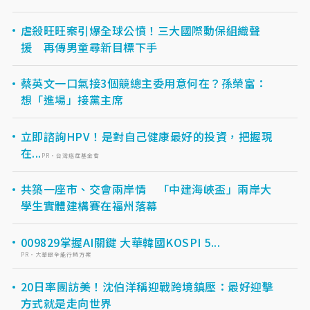
虐殺旺旺案引爆全球公憤！三大國際動保組織聲
援 再傳男童尋新目標下手
蔡英文一口氣接3個競總主委用意何在？孫榮富：
想「進場」接黨主席
立即諮詢HPV！是對自己健康最好的投資，把握現
在...
PR・台灣癌症基金會
共築一座市、交會兩岸情 「中建海峽盃」兩岸大
學生實體建構賽在福州落幕
009829掌握AI關鍵 大華韓國KOSPI 5...
PR・大華銀全能行銷方案
20日率團訪美！沈伯洋稱迎戰跨境鎮壓：最好迎擊
方式就是走向世界