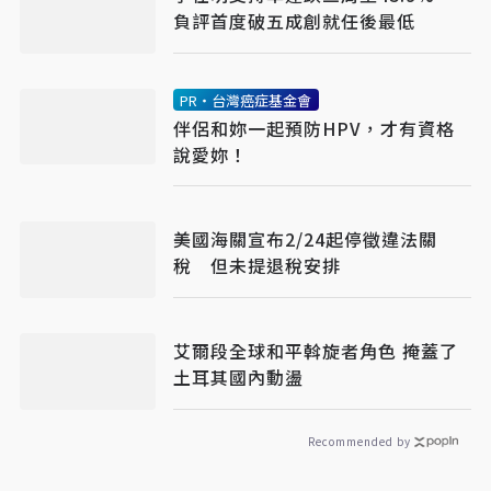
負評首度破五成創就任後最低
PR・台灣癌症基金會
伴侶和妳一起預防HPV，才有資格
說愛妳！
美國海關宣布2/24起停徵違法關
稅 但未提退稅安排
艾爾段全球和平斡旋者角色 掩蓋了
土耳其國內動盪
Recommended by