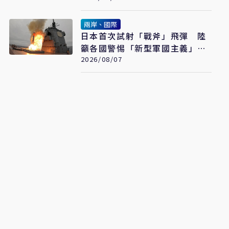
兩岸、國際
日本首次試射「戰斧」飛彈 陸
籲各國警惕「新型軍國主義」發
展
2026/08/07