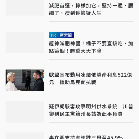
減肥首選，檸檬加它，堅持一週，腰
細了，瘦到你懷疑人生
PR・新素簡
超神減肥神器！橘子不要直接吃，加
點這個！體重天天下降
歐盟宣布動用凍結俄資產利息522億
元 援助烏克蘭抗戰
疑伊朗駭客攻擊明州供水系統 川普
卻稱民主黨籍州長該為此事負責
李在明支持率連跌三周至45.9%