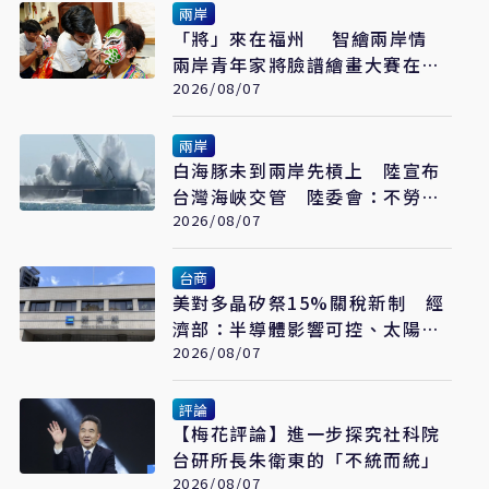
兩岸
「將」來在福州 智繪兩岸情
兩岸青年家將臉譜繪畫大賽在福
州開幕
2026/08/07
兩岸
白海豚未到兩岸先槓上 陸宣布
台灣海峽交管 陸委會：不勞費
心
2026/08/07
台商
美對多晶矽祭15%關稅新制 經
濟部：半導體影響可控、太陽能
產業衝擊有限
2026/08/07
評論
【梅花評論】進一步探究社科院
台研所長朱衛東的「不統而統」
2026/08/07