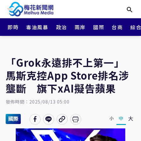
即時
毒油風暴
政治
兩岸
國際
台商
綜
「Grok永遠排不上第一」
馬斯克控App Store排名涉
壟斷 旗下xAI擬告蘋果
發佈時間：2025/08/13 05:00
大
中
小
國際