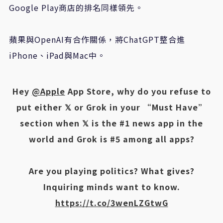
Google Play商店的排名同樣領先。
蘋果與OpenAI有合作關係，將ChatGPT整合進
iPhone、iPad與Mac中。
Hey
@Apple
App Store, why do you refuse to
put either 𝕏 or Grok in your “Must Have”
section when 𝕏 is the #1 news app in the
world and Grok is #5 among all apps?
Are you playing politics? What gives?
Inquiring minds want to know.
https://t.co/3wenLZGtwG