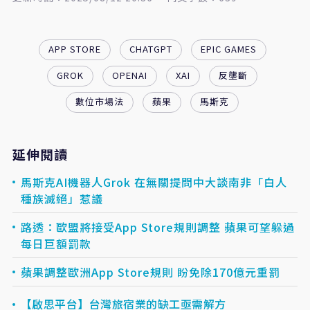
APP STORE
CHATGPT
EPIC GAMES
GROK
OPENAI
XAI
反壟斷
數位市場法
蘋果
馬斯克
延伸閱讀
馬斯克AI機器人Grok 在無關提問中大談南非「白人
種族滅絕」惹議
路透：歐盟將接受App Store規則調整 蘋果可望躲過
每日巨額罰款
蘋果調整歐洲App Store規則 盼免除170億元重罰
【啟思平台】台灣旅宿業的缺工亟需解方