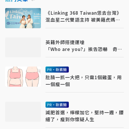
《Linking 368 Taiwan恁去台灣》
混血星二代雙語主持 被美籍虎媽催
婚
英籍外師搭捷運嗆
「Who are you?」挨告恐嚇 奇異
鳥美語學校：依法解雇
PR・新素簡
肚腩一抓一大把，只需1個雞蛋，用
一個瘦一個
PR・新素簡
減肥首選，檸檬加它，堅持一週，腰
細了，瘦到你懷疑人生