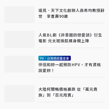
遠見．天下文化創辦人高希均教授辭
世 享耆壽90歲
人氣BL劇《非意圖的戀愛談》衍生
電影 元太珉操肌裸身親上陣
PR・台灣癌症基金會
伴侶和妳一起預防HPV，才有資格
說愛妳！
大陸柯爾鴨價格暴跌 從「萬元貴
族」到「百元甩賣」