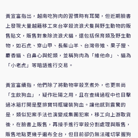
黃宣富指出，越南吃狗肉的習慣時有耳聞，但近期臉書
上發現大量越籍移工來台宰殺流浪犬隻與野生動物的販
售貼文，販售對象除流浪犬貓，還包括保育類及野生動
物，如石虎、穿山甲、長鬃山羊、台灣帝雉、果子狸、
麝香貓、白鼻心與蛇類，並稱狗肉為「維他命」、貓為
「小老虎」等暗語進行交易。
黃宣富續指，他們除了將動物宰殺烹煮外，也更崇尚
「生飲狗血」，疑作壯陽之用，且在查緝過程中也目擊
過冰箱打開是整排寶特瓶罐裝狗血。讓他感到震驚的
是，類似犯案手法也演變成集團犯案，移工向上游取貨
後，在臉書上販售，再接手進行宰殺分割處理與販售，
販售地點更幾乎遍布全台，但目前卻仍無法確切掌握狗