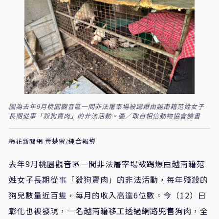
圖為去年9月桃園觀音區一間非法屠宰場被踢爆由越南籍范姓女子
長期從事「殺狗賣肉」的非法活動。圖／取自相信動物協會臉書
梅花新聞網 黃楚甯/綜合報導
去年9月桃園觀音區一間非法屠宰場被踢爆由越南籍范
姓女子長期從事「殺狗賣肉」的非法活動，每年殘殺的
狗兒數量近百隻，每月的收入高達6位數。今（12）日
彰化也被發現，一名越南籍移工透過網路兜售狗肉，全