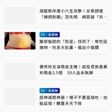
提醒秩序遭小六生攻擊！女老師遭
「掃把刺眼」恐失明 網質疑「共融
教育」
PR・新素簡
腹部脂肪的「剋星」找到了，常吃這
幾物，吃走大肚囊，瘦出小蠻腰
優秀校友淪吸金主嫌！誆投資房產暴
利吸金2.5億 30人血本無歸
PR・新素簡
超神減肥神器！橘子不要直接吃，加
點這個！體重天天下降