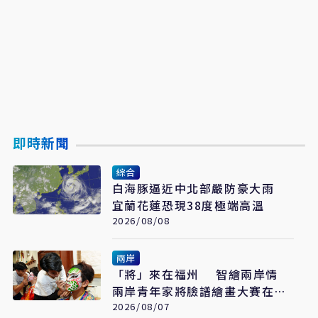
即時新聞
綜合
白海豚逼近中北部嚴防豪大雨
宜蘭花蓮恐現38度極端高溫
2026/08/08
兩岸
「將」來在福州 智繪兩岸情
兩岸青年家將臉譜繪畫大賽在福
州開幕
2026/08/07