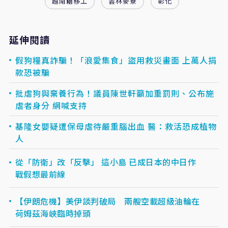
越南籍移工
雲林麥寮
彰化
延伸閱讀
假狗糧真詐騙！「浪愛集食」盜用救災畫面 上萬人捐
款恐被騙
批虐狗與棄養行為！議員陳世軒籲加重罰則、公布施
虐者身分 網喊支持
基隆女嬰疑遭保母虐待嚴重腦出血 醫：救活恐成植物
人
從「防衛」改「反擊」 這小島 已成日本的中日作
戰假想最前線
【伊朗危機】美伊談判破局 兩艘空載超級油輪在
荷姆茲海峽臨時掉頭