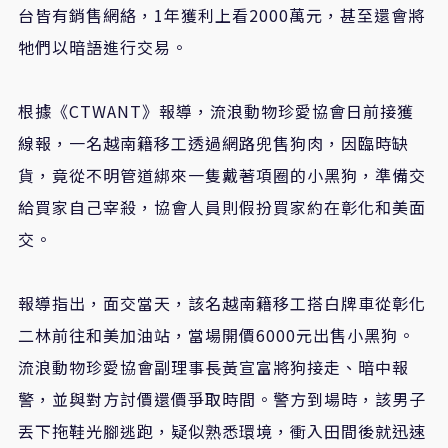
台皆有銷售網絡，1年獲利上看2000萬元，甚至還會將
牠們以暗語進行交易。
根據《CTWANT》報導，流浪動物珍愛協會日前接獲
線報，一名越南籍移工透過網路兜售狗肉，因臨時缺
貨，竟從不明管道綁來一隻戴著項圈的小黑狗，準備交
給買家自己宰殺，協會人員則假扮買家約在彰化和美面
交。
報導指出，面交當天，該名越南籍移工搭白牌車從彰化
二林前往和美加油站，當場開價6000元出售小黑狗。
流浪動物珍愛協會副理事長黃宣富將狗接走、暗中報
警，並與對方討價還價爭取時間。警方到場時，該男子
丟下拖鞋光腳逃跑，疑似熟悉環境，衝入田間後就迅速