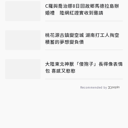
C羅與喬治娜8日回故鄉馬德拉島辦
婚禮 陸網紅證實收到邀請
桃花源古鎮變空城 湖南打工人掏空
積蓄的夢想變負債
大陸東北神獸「傻狍子」長得像表情
包 喜感又憨憨
Recommended by