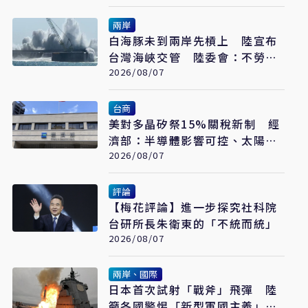
兩岸
白海豚未到兩岸先槓上 陸宣布
台灣海峽交管 陸委會：不勞費
心
2026/08/07
台商
美對多晶矽祭15%關稅新制 經
濟部：半導體影響可控、太陽能
產業衝擊有限
2026/08/07
評論
【梅花評論】進一步探究社科院
台研所長朱衛東的「不統而統」
2026/08/07
兩岸、國際
日本首次試射「戰斧」飛彈 陸
籲各國警惕「新型軍國主義」發