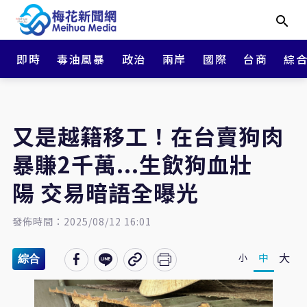
即時
毒油風暴
政治
兩岸
國際
台商
綜
又是越籍移工！在台賣狗肉
暴賺2千萬...生飲狗血壯
陽 交易暗語全曝光
發佈時間：2025/08/12 16:01
大
中
小
綜合