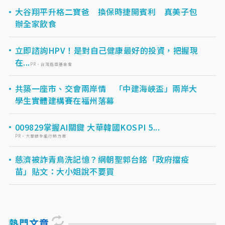
大谷翔平升格二寶爸 換保時捷開賓利 真美子包
辦全家飲食
立即諮詢HPV！是對自己健康最好的投資，把握現
在...
PR・台灣癌症基金會
共築一座市、交會兩岸情 「中建海峽盃」兩岸大
學生實體建構賽在福州落幕
009829掌握AI關鍵 大華韓國KOSPI 5...
PR・大華銀全能行銷方案
慈濟被詐青鳥洗記憶？網朝聖郭台銘「政府擋疫
苗」貼文：大小姐說不要買
熱門文章