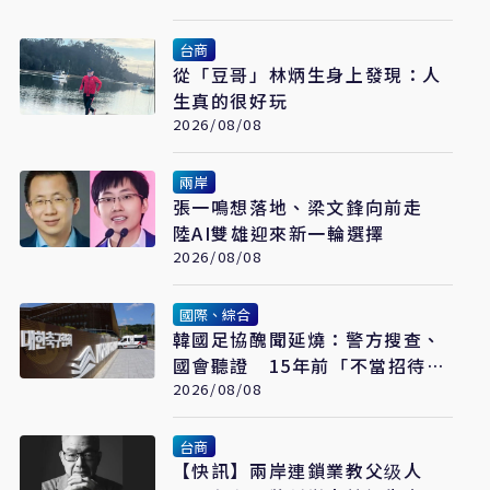
台商
從「豆哥」林炳生身上發現：人
生真的很好玩
2026/08/08
兩岸
張一鳴想落地、梁文鋒向前走
陸AI雙雄迎來新一輪選擇
2026/08/08
國際、綜合
韓國足協醜聞延燒：警方搜查、
國會聽證 15年前「不當招待」
疑雲重見天日
2026/08/08
台商
【快訊】兩岸連鎖業教父级人