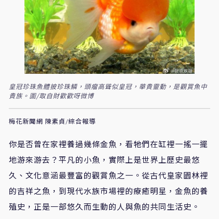
皇冠珍珠魚體披珍珠鱗，頭瘤高聳似皇冠，華貴靈動，是觀賞魚中
貴族。圖/取自財歡歡呀微博
梅花新聞網 陳素貞/綜合報導
你是否曾在家裡養過幾條金魚，看牠們在缸裡一搖一擺
地游來游去？平凡的小魚，實際上是世界上歷史最悠
久、文化意涵最豐富的觀賞魚之一。從古代皇家園林裡
的吉祥之魚，到現代水族市場裡的療癒明星，金魚的養
殖史，正是一部悠久而生動的人與魚的共同生活史。