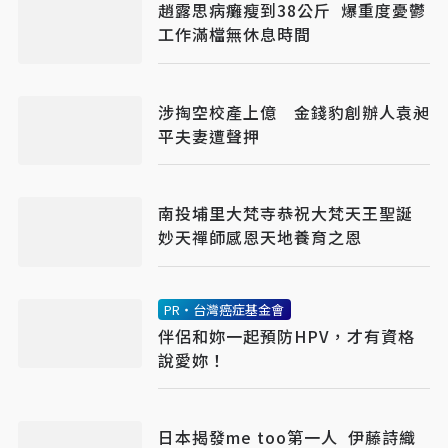
趙露思病癱瘦到38公斤 爆重度憂鬱
工作滿檔無休息時間
涉掏空校產上億 金錢豹創辦人袁昶
平夫妻遭聲押
南投埔里大梵寺恭祝大梵天王聖誕
妙天禪師感恩天地養育之恩
PR・台灣癌症基金會
伴侶和妳一起預防HPV，才有資格
說愛妳！
日本揭發me too第一人 伊藤詩織