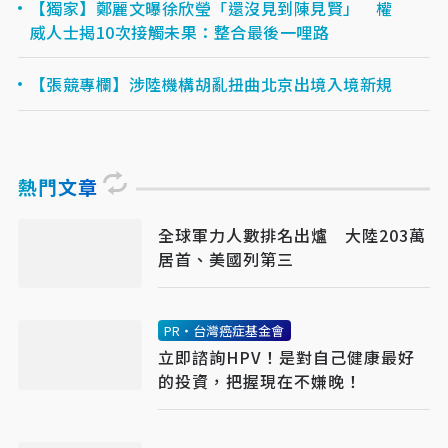
【獨家】鄭麗文曝徐欣瑩「還沒見到陳見賢」 權
威人士揭10次接觸未果：整合最後一哩路
【張競專欄】涉陸機構胡亂扭曲北京出境入境新規
熱門文章
全球軍力人數排名出爐 大陸203萬
居首、美國列第三
PR・台灣癌症基金會
立即諮詢HPV！是對自己健康最好
的投資，把握現在不嫌晚！