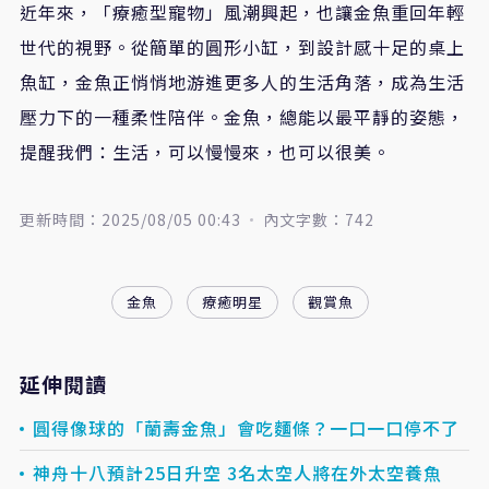
近年來，「療癒型寵物」風潮興起，也讓金魚重回年輕
世代的視野。從簡單的圓形小缸，到設計感十足的桌上
魚缸，金魚正悄悄地游進更多人的生活角落，成為生活
壓力下的一種柔性陪伴。金魚，總能以最平靜的姿態，
提醒我們：生活，可以慢慢來，也可以很美。
更新時間：2025/08/05 00:43
內文字數：742
金魚
療癒明星
觀賞魚
延伸閱讀
圓得像球的「蘭壽金魚」會吃麵條？一口一口停不了
神舟十八預計25日升空 3名太空人將在外太空養魚