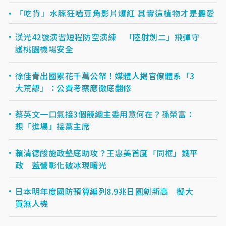
「吃貨」水豚狂嗑豆角影片爆紅 其實這植物才是最愛
漢光42號演習短程防空演練 「陸射劍二」飛彈守
護桃園機場安全
徐佳青出國累花千萬公帑！媒體人揭官僚體系「3
大荒謬」：公費考察應徹底翻修
蔡英文一口氣接3個競總主委用意何在？孫榮富：
想「進場」接黨主席
賴清德酸施政墊底助攻？王惠美首度「同框」魏平
政 藍營彰化破冰現曙光
日本明年度國防預算編列8.9兆日圓創新高 擬大
買無人機