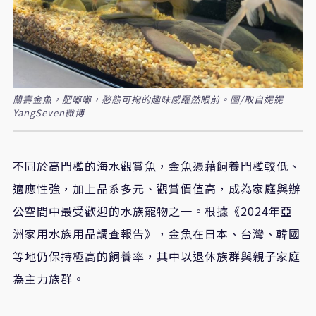
蘭壽金魚，肥嘟嘟，憨態可掬的趣味感躍然眼前。圖/取自妮妮
YangSeven微博
不同於高門檻的海水觀賞魚，金魚憑藉飼養門檻較低、
適應性強，加上品系多元、觀賞價值高，成為家庭與辦
公空間中最受歡迎的水族寵物之一。根據《2024年亞
洲家用水族用品調查報告》，金魚在日本、台灣、韓國
等地仍保持極高的飼養率，其中以退休族群與親子家庭
為主力族群。