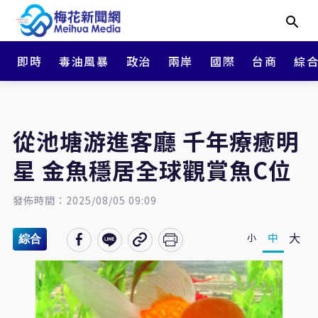
即時
毒油風暴
政治
兩岸
國際
台商
綜
從池塘游進客廳 千年療癒明
星 金魚穩居全球觀賞魚C位
發佈時間：2025/08/05 09:09
大
中
小
綜合