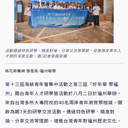
活動通過特色研學、精准對接、分享交流等環節，促進兩岸青年人
才間的深度互動。圖/記者張蔭泉攝
梅花新聞網 張蔭泉/福州報導
第十三屆海峽青年薈集中活動之第三屆「好年華
聚福
州」閩台青年人才研學營活動於八月二日於福州舉辦。
來自台灣多所大專院校的
40
名兩岸青年將齊聚榕城，開
啟為期
7
天的研學交流活動。通過特色研學、精准對
接、分享交流等環節，增進台灣青年對福州歷史文化、