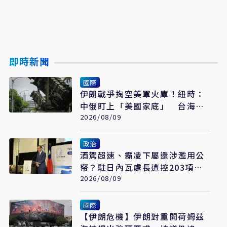
即時新聞
國際
伊朗戰爭掏空美軍火庫！紐時：
中俄盯上「美國家底」 台海戰
力恐成最大受害者
2026/08/09
政治
酒駕超速、霸凌下屬還涉濫用公
帑？駐日內瓦處長遭控203項爭
議 外交部啟動調查
2026/08/09
國際
【伊朗危機】伊朗對重開荷姆茲