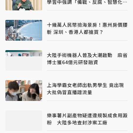
學習中強調「備戰、反腐、智慧化軍
隊」
十幾萬人民幣撿海景房！惠州房價腰
斬 深圳、香港人都搶買？
大陸手術機器人普及大潮啟動 麻省
博士獲64億元研發融資
上海學霸女老師出軌男學生 竟出現
大批偽冒直播蹭流量
樂事薯片副產物疑遭違規製成食用澱
粉 大陸多地查封涉案工廠