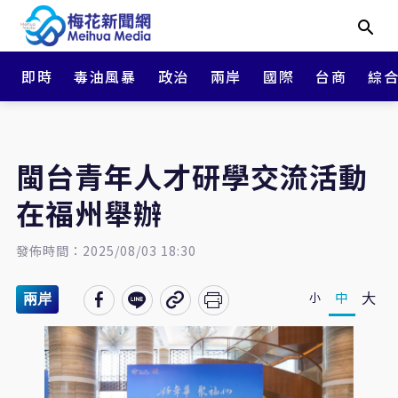
即時
毒油風暴
政治
兩岸
國際
台商
綜
閩台青年人才研學交流活動
在福州舉辦
發佈時間：2025/08/03 18:30
大
中
小
兩岸