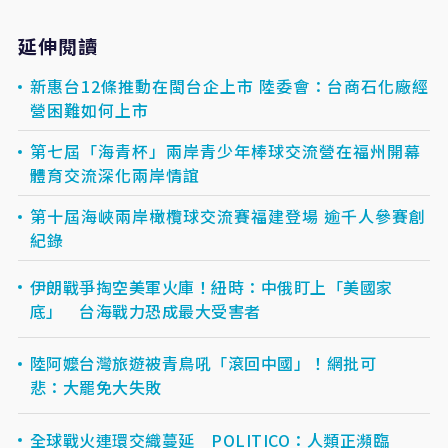
延伸閱讀
新惠台12條推動在閩台企上市 陸委會：台商石化廠經
營困難如何上市
第七屆「海青杯」兩岸青少年棒球交流營在福州開幕
體育交流深化兩岸情誼
第十屆海峽兩岸橄欖球交流賽福建登場 逾千人參賽創
紀錄
伊朗戰爭掏空美軍火庫！紐時：中俄盯上「美國家
底」 台海戰力恐成最大受害者
陸阿嬤台灣旅遊被青鳥吼「滾回中國」！網批可
悲：大罷免大失敗
全球戰火連環交織蔓延 POLITICO：人類正瀕臨