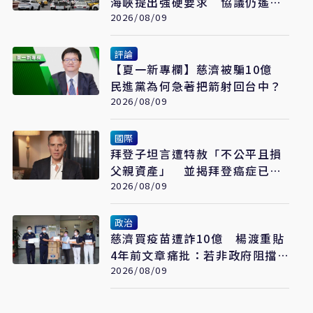
海峽提出強硬要求 協議仍遙不
可及
2026/08/09
評論
【夏一新專欄】慈濟被騙10億
民進黨為何急著把箭射回台中？
2026/08/09
國際
拜登子坦言遭特赦「不公平且損
父親資產」 並揭拜登癌症已擴
散至骨骼
2026/08/09
政治
慈濟買疫苗遭詐10億 楊渡重貼
4年前文章痛批：若非政府阻擋
會這樣嗎？
2026/08/09