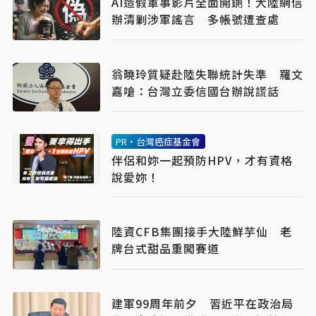
AI造假軍事影片全面開鍘！大陸網信
辦清剿涉軍謠言 多帳號遭查處
翁曉玲質疑赴陸失聯統計失準 羅文
嘉嗆：台灣立委信國台辦說謊話
PR・台灣癌症基金會
伴侶和妳一起預防HPV，才有資格
說愛妳！
陸資CFB集團接手大陸鮮芋仙 老
牌台式甜品重闖賽道
建軍99周年前夕 習近平在政治局