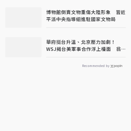
博物館倒賣文物重傷大陸形象 習近
平派中央指導組進駐國家文物局
華府挺台升溫、北京壓力加劇！
WSJ揭台美軍事合作浮上檯面 翁
履中：台灣更要算清安全成本
Recommended by