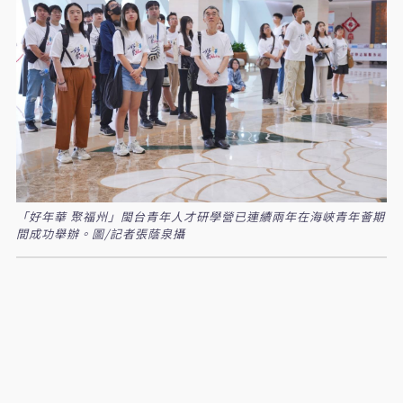
「好年華 聚福州」閩台青年人才研學營已連續兩年在海峽青年薈期
間成功舉辦。圖/記者張蔭泉攝