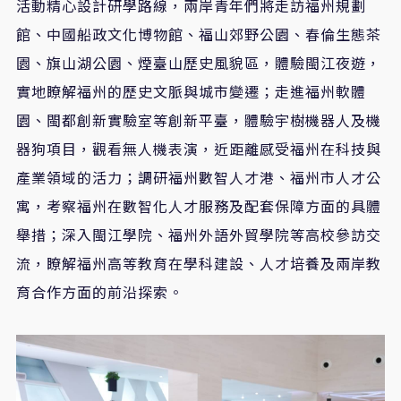
活動精心設計研學路線，兩岸青年們將走訪福州規劃
館、中國船政文化博物館、福山郊野公園、春倫生態茶
園、旗山湖公園、煙臺山歷史風貌區，體驗閩江夜遊，
實地瞭解福州的歷史文脈與城市變遷；走進福州軟體
園、閩都創新實驗室等創新平臺，體驗宇樹機器人及機
器狗項目，觀看無人機表演，近距離感受福州在科技與
產業領域的活力；調研福州數智人才港、福州市人才公
寓，考察福州在數智化人才服務及配套保障方面的具體
舉措；深入閩江學院、福州外語外貿學院等高校參訪交
流，瞭解福州高等教育在學科建設、人才培養及兩岸教
育合作方面的前沿探索。