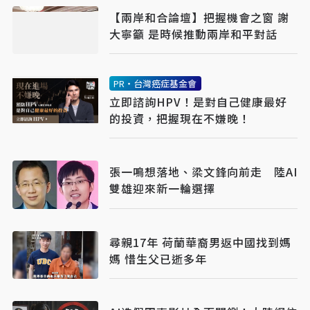
【兩岸和合論壇】把握機會之窗 謝
大寧籲 是時候推動兩岸和平對話
PR・台灣癌症基金會
立即諮詢HPV！是對自己健康最好
的投資，把握現在不嫌晚！
張一鳴想落地、梁文鋒向前走 陸AI
雙雄迎來新一輪選擇
尋親17年 荷蘭華裔男返中國找到媽
媽 惜生父已逝多年