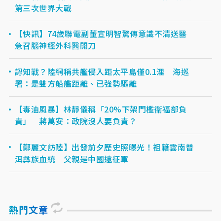
第三次世界大戰
【快訊】74歲聯電副董宣明智驚傳意識不清送醫
急召腦神經外科醫開刀
認知戰？陸網稱共艦侵入距太平島僅0.1浬 海巡
署：是雙方船艦距離、已強勢驅離
【毒油風暴】林靜儀稱「20%下架門檻衛福部負
責」 蔣萬安：政院沒人要負責？
【鄭麗文訪陸】出發前夕歷史照曝光！祖籍雲南普
洱彝族血統 父親是中國遠征軍
熱門文章